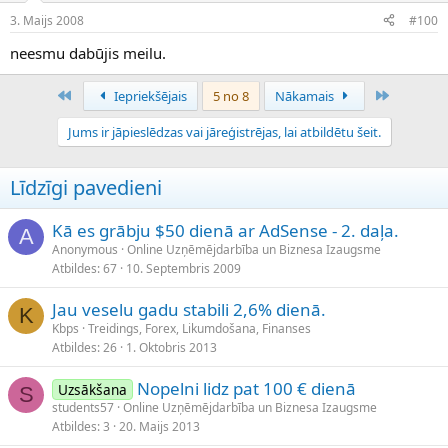
3. Maijs 2008
#100
neesmu dabūjis meilu.
Pirmais
Pēdējais
Iepriekšējais
5 no 8
Nākamais
Jums ir jāpieslēdzas vai jāreģistrējas, lai atbildētu šeit.
Līdzīgi pavedieni
Kā es grābju $50 dienā ar AdSense - 2. daļa.
A
Anonymous
Online Uzņēmējdarbība un Biznesa Izaugsme
Atbildes
67
10. Septembris 2009
Jau veselu gadu stabili 2,6% dienā.
K
Kbps
Treidings, Forex, Likumdošana, Finanses
Atbildes
26
1. Oktobris 2013
Nopelni lidz pat 100 € dienā
Uzsākšana
S
students57
Online Uzņēmējdarbība un Biznesa Izaugsme
Atbildes
3
20. Maijs 2013