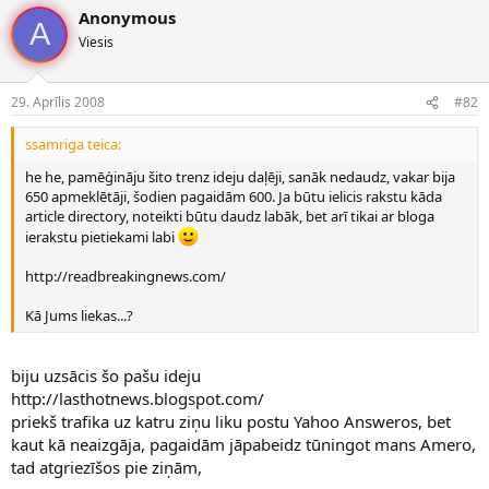
Anonymous
A
Viesis
29. Aprīlis 2008
#82
ssamriga teica:
he he, pamēģināju šito trenz ideju daļēji, sanāk nedaudz, vakar bija
650 apmeklētāji, šodien pagaidām 600. Ja būtu ielicis rakstu kāda
article directory, noteikti būtu daudz labāk, bet arī tikai ar bloga
ierakstu pietiekami labi
http://readbreakingnews.com/
Kā Jums liekas...?
biju uzsācis šo pašu ideju
http://lasthotnews.blogspot.com/
priekš trafika uz katru ziņu liku postu Yahoo Answeros, bet
kaut kā neaizgāja, pagaidām jāpabeidz tūningot mans Amero,
tad atgriezīšos pie ziņām,