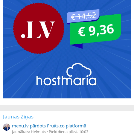
Jaunas Ziņas
menu.lv pārdots Fruits.co platformā
Jaunākais: Helmuts
Piektdiena plkst. 10:03