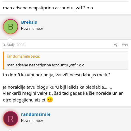
man adsene neapstiprina accountu ,wtf ? o.o
Breksis
B
New member
3. Maijs 2008
#99
randomsmile teica:
man adsene neapstiprina accountu ,wtf ? o.o
to domā ka viņi noriadija, vai vēl neesi dabujis meilu?
Ja noraidija tavu blogu kuru biji ielicis ka blablabla......,
vienkārši mēģini vēlreiz , šad tad gadās ka šie noreida un ar
otro piegajienu aiziet
randomsmile
R
New member