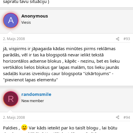
sapratu tavu situāciju )
Anonymous
A
Viesis
2. Maijs 2008
#93
jā, vispirms ir jāpagaida kādas minūtes pirms reklāmas
parādās, vēl ir tas ka blogspotā nevar ielikt tekstā
horizontālos adsense blokus , kāpēc - nezinu, bet es lieku
vertikālos lielos blokus gar lapas malām, tos lieku jaunās
sadaļās kuras izveidoju caur blogspota "izkārtojums" -
"pievienot lapas elementu"
randomsmile
R
New member
2. Maijs 2008
#94
Paldies ,
Var kāds ieteikt par ko taisīt blogu , lai būtu