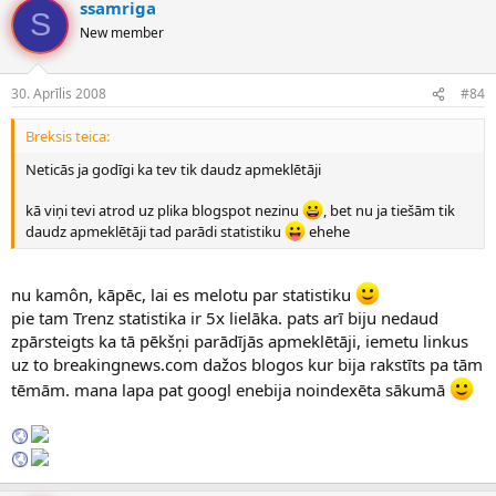
ssamriga
http://lasthotnews.blogspot.com/
S
priekš trafika uz katru ziņu liku postu Yahoo Answeros, bet kaut kā
New member
neaizgāja, pagaidām jāpabeidz tūningot mans Amero, tad
atgriezīšos pie ziņām,
30. Aprīlis 2008
#84
kur tu ņem trafiku?
Breksis teica:
Neticās ja godīgi ka tev tik daudz apmeklētāji
kā viņi tevi atrod uz plika blogspot nezinu
, bet nu ja tiešām tik
daudz apmeklētāji tad parādi statistiku
ehehe
nu kamôn, kāpēc, lai es melotu par statistiku
pie tam Trenz statistika ir 5x lielāka. pats arī biju nedaud
zpārsteigts ka tā pēkšņi parādījās apmeklētāji, iemetu linkus
uz to breakingnews.com dažos blogos kur bija rakstīts pa tām
tēmām. mana lapa pat googl enebija noindexēta sākumā