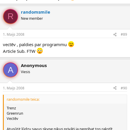
randomsmile
R
New member
1. Maijs 2008
#89
vectēv , paldies par programmu
Article Sub. FTW
Anonymous
A
Viesis
1. Maijs 2008
#90
randomsmile teica:
Trenz
Greenrun
Vectēv
Atusūtit lūdzu savus skype nikus privāti ja negribat tos rakstīt