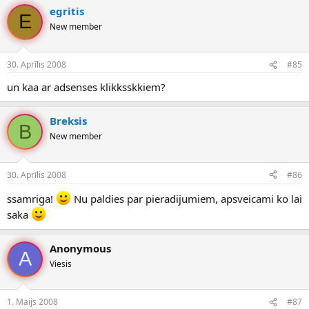
egritis
E
New member
30. Aprīlis 2008
#85
un kaa ar adsenses klikksskkiem?
Breksis
B
New member
30. Aprīlis 2008
#86
ssamriga!
Nu paldies par pieradijumiem, apsveicami ko lai
saka
Anonymous
A
Viesis
1. Maijs 2008
#87