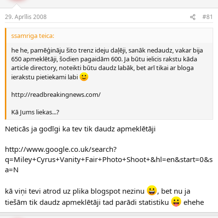
e
d
29. Aprīlis 2008
#81
n
a
a
t
u
u
ssamriga teica:
z
m
he he, pamēģināju šito trenz ideju daļēji, sanāk nedaudz, vakar bija
s
s
650 apmeklētāji, šodien pagaidām 600. Ja būtu ielicis rakstu kāda
ā
article directory, noteikti būtu daudz labāk, bet arī tikai ar bloga
c
ierakstu pietiekami labi
ē
j
http://readbreakingnews.com/
s
Kā Jums liekas...?
Neticās ja godīgi ka tev tik daudz apmeklētāji
http://www.google.co.uk/search?
q=Miley+Cyrus+Vanity+Fair+Photo+Shoot+&hl=en&start=0&s
a=N
kā viņi tevi atrod uz plika blogspot nezinu
, bet nu ja
tiešām tik daudz apmeklētāji tad parādi statistiku
ehehe