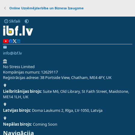
Online Uzņēmējdarbība un Biznesa Izaugsme
Sīkfaili
info@ibf.lv
No Stress Limited
Kompānijas numurs: 12629117
Reģistrācijas adrese: 38 Portside View, Chatham, ME4 4FY, UK
Lielbritānijas birojs:
Suite M6, Old Library, St Faith Street, Maidstone,
ME14 1LH, UK
Latvijas birojs:
Doma Laukums 2, Rīga, LV-1050, Latvija
Nepālas birojs:
Coming Soon
Navigācija