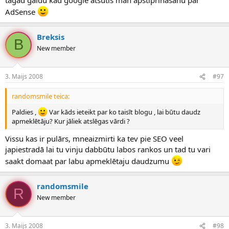
AdSense
Breksis
B
New member
3. Maijs 2008
#97
randomsmile teica:
Paldies ,
Var kāds ieteikt par ko taisīt blogu , lai būtu daudz
apmeklētāju? Kur jāliek atslēgas vārdi ?
Vissu kas ir pulārs, mneaizmirti ka tev pie SEO veel
japiestradā lai tu vinju dabbūtu labos rankos un tad tu vari
saakt domaat par labu apmeklētaju daudzumu
randomsmile
R
New member
3. Maijs 2008
#98