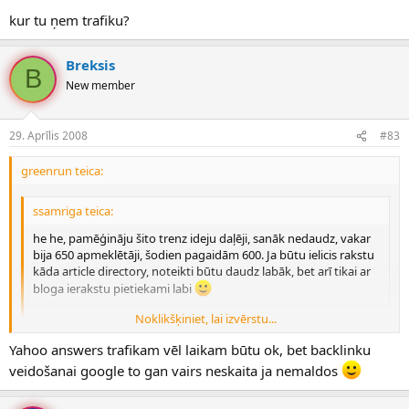
kur tu ņem trafiku?
Breksis
B
New member
29. Aprīlis 2008
#83
greenrun teica:
ssamriga teica:
he he, pamēģināju šito trenz ideju daļēji, sanāk nedaudz, vakar
bija 650 apmeklētāji, šodien pagaidām 600. Ja būtu ielicis rakstu
kāda article directory, noteikti būtu daudz labāk, bet arī tikai ar
bloga ierakstu pietiekami labi
Noklikšķiniet, lai izvērstu...
http://readbreakingnews.com/
Yahoo answers trafikam vēl laikam būtu ok, bet backlinku
Kā Jums liekas...?
Noklikšķiniet, lai izvērstu...
veidošanai google to gan vairs neskaita ja nemaldos
biju uzsācis šo pašu ideju