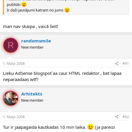
publiski
Ir daži jautājumi katram no jums
man nav skaipa , vaicā šeit!
randomsmile
R
New member
1. Maijs 2008
#91
Lieku AdSense blogspot`aa caur HTML redaktor , bet lapaa
neparaadaas wtf?
Arhitekts
New member
1. Maijs 2008
#92
Tur ir jaapagaida kautkadas 10 min laika.
(ja pareizi