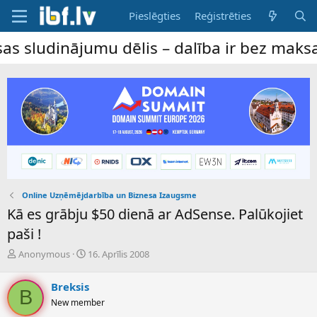
Pieslēgties
Reģistrēties
jumu dēlis – dalība ir bez maksas ar piln
Online Uzņēmējdarbība un Biznesa Izaugsme
Kā es grābju $50 dienā ar AdSense. Palūkojiet
paši !
P
S
Anonymous
16. Aprīlis 2008
a
ā
v
k
Breksis
e
u
B
New member
d
m
i
a