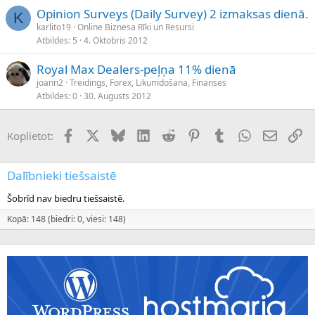
Opinion Surveys (Daily Survey) 2 izmaksas dienā.
K
karlito19
Online Biznesa Rīki un Resursi
Atbildes
5
4. Oktobris 2012
Royal Max Dealers-peļņa 11% dienā
joann2
Treidings, Forex, Likumdošana, Finanses
Atbildes
0
30. Augusts 2012
Facebook
X (Twitter)
Bluesky
LinkedIn
Reddit
Pinterest
Tumblr
WhatsApp
E-pasts
Sai
Koplietot:
Dalībnieki tiešsaistē
Šobrīd nav biedru tiešsaistē.
Kopā: 148 (biedri: 0, viesi: 148)