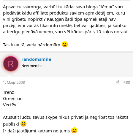
Apsveicu ssamriga, varbūt tu kādai sava bloga "tēmai" vari
piedāvāt kādu affiliate produktu saviem apmklētājiem, kuru
viņi gribētu nopirkt ? Kautgan šādi tipa apmeklētāji nav
pircēji, viņi vairāk tikai infu meklē, bet var gadīties, ja kautko
attiecīgu piedāvā viņiem, vari vēl kādus pāris 10 zaļos noraut.
Tas tikai tā, viela pārdomām
randomsmile
R
New member
1. Maijs 2008
#88
Trenz
Greenrun
Vectēv
Atusūtit lūdzu savus skype nikus privāti ja negribat tos rakstīt
publiski
Ir daži jautājumi katram no jums