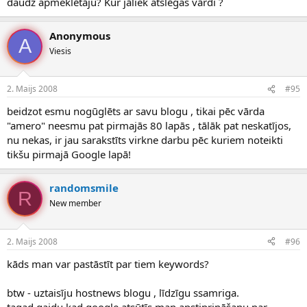
daudz apmeklētāju? Kur jāliek atslēgas vārdi ?
Anonymous
A
Viesis
2. Maijs 2008
#95
beidzot esmu nogūglēts ar savu blogu , tikai pēc vārda
"amero" neesmu pat pirmajās 80 lapās , tālāk pat neskatījos,
nu nekas, ir jau sarakstīts virkne darbu pēc kuriem noteikti
tikšu pirmajā Google lapā!
randomsmile
R
New member
2. Maijs 2008
#96
kāds man var pastāstīt par tiem keywords?
btw - uztaisīju hostnews blogu , līdzīgu ssamriga.
tagad gaidu kad google atsūtīs man apstiprināšanu par