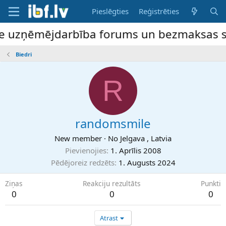
Pieslēgties
Reģistrēties
ne uzņēmējdarbība forums un bezmaksas slu
Biedri
R
randomsmile
New member
·
No
Jelgava , Latvia
Pievienojies
1. Aprīlis 2008
Pēdējoreiz redzēts
1. Augusts 2024
Ziņas
Reakciju rezultāts
Punkti
0
0
0
Atrast