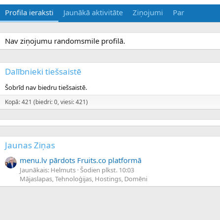
Profila ieraksti
Jaunākā aktivitāte
Ziņojumi
Par
Nav ziņojumu randomsmile profilā.
Dalībnieki tiešsaistē
Šobrīd nav biedru tiešsaistē.
Kopā: 421 (biedri: 0, viesi: 421)
Jaunas Ziņas
menu.lv pārdots Fruits.co platformā
Jaunākais: Helmuts
Šodien plkst. 10:03
Mājaslapas, Tehnoloģijas, Hostings, Domēni