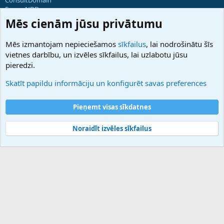
ForumNDD
Domainforum.ro
Mēs cienām jūsu privātumu
27.be
NamesLot
Mēs izmantojam nepieciešamos
sīkfailus
, lai nodrošinātu šīs
Hostmaria
vietnes darbību, un izvēles sīkfailus, lai uzlabotu jūsu
Atbalsts
pieredzi.
Sazinieties ar mums
Palīdzība
Skatīt papildu informāciju un konfigurēt savas preferences
Noteikumi un nosacījumi
Privātuma politika
Pieņemt visas sīkdatnes
Noraidīt izvēles sīkfailus
®
Community platform by XenForo
© 2010-2025 XenForo Ltd.