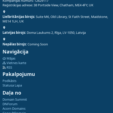
Kompānijas numurs: 12629117
Reģistrācijas adrese: 38 Portside View, Chatham, ME4 4FY, UK
Lielbritānijas birojs:
Suite M6, Old Library, St Faith Street, Maidstone,
ME14 1LH, UK
Latvijas birojs:
Doma Laukums 2, Rīga, LV-1050, Latvija
Nepālas birojs:
Coming Soon
Navigācija
Mājas
Vietnes karte
RSS
Pakalpojumu
Podkāsts
Statusa Lapa
Daļa no
Domain Summit
DNForum
Acorn Domains
ConsultDomain