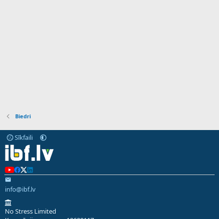
Biedri
Sīkfaili
info@ibf.lv
No Stress Limited