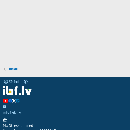
Biedri
Sīkfaili
info@ibf.lv
No Stress Limited