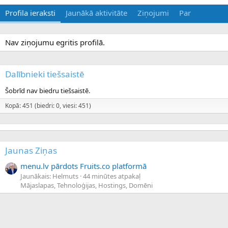
Profila ieraksti
Jaunākā aktivitāte
Ziņojumi
Par
Nav ziņojumu egritis profilā.
Dalībnieki tiešsaistē
Šobrīd nav biedru tiešsaistē.
Kopā: 451 (biedri: 0, viesi: 451)
Jaunas Ziņas
menu.lv pārdots Fruits.co platformā
Jaunākais: Helmuts
44 minūtes atpakaļ
Mājaslapas, Tehnoloģijas, Hostings, Domēni