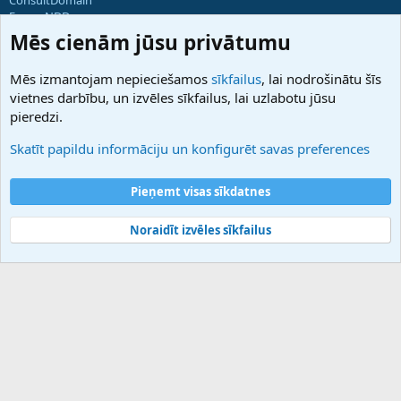
ForumNDD
Domainforum.ro
Mēs cienām jūsu privātumu
27.be
NamesLot
Mēs izmantojam nepieciešamos
sīkfailus
, lai nodrošinātu šīs
Hostmaria
vietnes darbību, un izvēles sīkfailus, lai uzlabotu jūsu
Atbalsts
pieredzi.
Sazinieties ar mums
Palīdzība
Skatīt papildu informāciju un konfigurēt savas preferences
Noteikumi un nosacījumi
Privātuma politika
Pieņemt visas sīkdatnes
Noraidīt izvēles sīkfailus
®
Community platform by XenForo
© 2010-2025 XenForo Ltd.