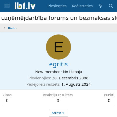
Pieslēgties
Reģistrēties
e uzņēmējdarbība forums un bezmaksas slud
Biedri
E
egritis
New member
·
No
Liepaja
Pievienojies
28. Decembris 2006
Pēdējoreiz redzēts
1. Augusts 2024
Ziņas
Reakciju rezultāts
Punkti
0
0
0
Atrast