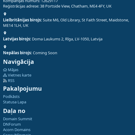
Kompānijas numurs: 12629117
Reģistrācijas adrese: 38 Portside View, Chatham, ME4 4FY, UK
Lielbritānijas birojs:
Suite M6, Old Library, St Faith Street, Maidstone,
ME14 1LH, UK
Latvijas birojs:
Doma Laukums 2, Rīga, LV-1050, Latvija
Nepālas birojs:
Coming Soon
Navigācija
Mājas
Vietnes karte
RSS
Pakalpojumu
Podkāsts
Statusa Lapa
Daļa no
Domain Summit
DNForum
Acorn Domains
ConsultDomain