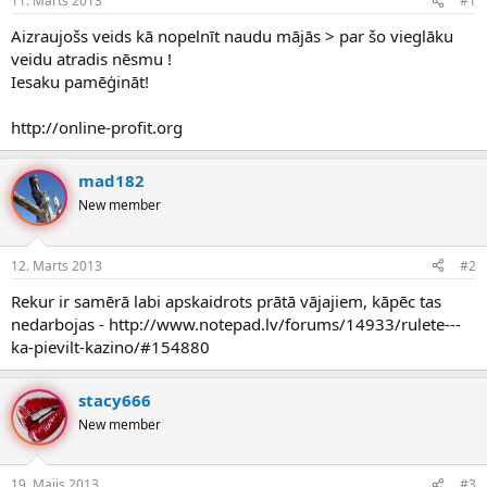
11. Marts 2013
#1
n
a
a
t
Aizraujošs veids kā nopelnīt naudu mājās > par šo vieglāku
u
u
veidu atradis nēsmu !
z
m
Iesaku pamēģināt!
s
s
ā
c
http://online-profit.org
ē
j
mad182
s
New member
12. Marts 2013
#2
Rekur ir samērā labi apskaidrots prātā vājajiem, kāpēc tas
nedarbojas - http://www.notepad.lv/forums/14933/rulete---
ka-pievilt-kazino/#154880
stacy666
New member
19. Maijs 2013
#3