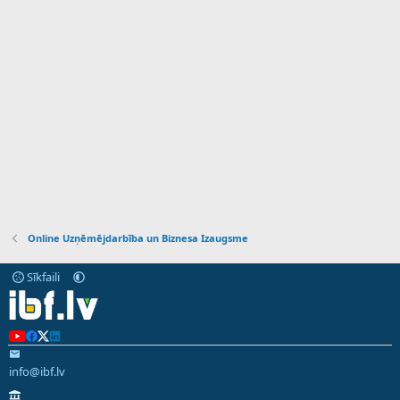
Online Uzņēmējdarbība un Biznesa Izaugsme
Sīkfaili
info@ibf.lv