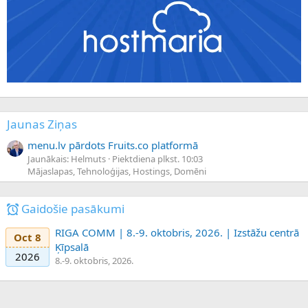
Jaunas Ziņas
menu.lv pārdots Fruits.co platformā
Jaunākais: Helmuts
Piektdiena plkst. 10:03
Mājaslapas, Tehnoloģijas, Hostings, Domēni
Gaidošie pasākumi
RIGA COMM | 8.-9. oktobris, 2026. | Izstāžu centrā
Oct 8
Ķīpsalā
2026
8.-9. oktobris, 2026.