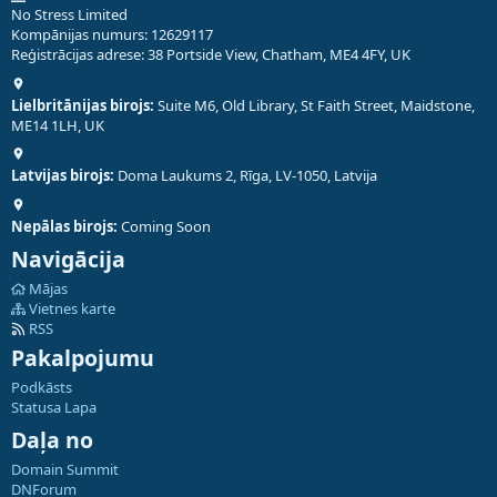
No Stress Limited
Kompānijas numurs: 12629117
Reģistrācijas adrese: 38 Portside View, Chatham, ME4 4FY, UK
Lielbritānijas birojs:
Suite M6, Old Library, St Faith Street, Maidstone,
ME14 1LH, UK
Latvijas birojs:
Doma Laukums 2, Rīga, LV-1050, Latvija
Nepālas birojs:
Coming Soon
Navigācija
Mājas
Vietnes karte
RSS
Pakalpojumu
Podkāsts
Statusa Lapa
Daļa no
Domain Summit
DNForum