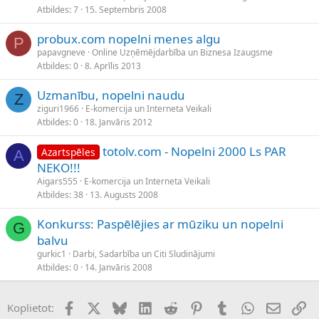
Atbildes
7
15. Septembris 2008
probux.com nopelni menes algu
P
papavgneve
Online Uzņēmējdarbība un Biznesa Izaugsme
Atbildes
0
8. Aprīlis 2013
Uzmanību, nopelni naudu
Z
ziguri1966
E-komercija un Interneta Veikali
Atbildes
0
18. Janvāris 2012
totolv.com - Nopelni 2000 Ls PAR
Azartspēles
A
NEKO!!!
Aigars555
E-komercija un Interneta Veikali
Atbildes
38
13. Augusts 2008
Konkurss: Paspēlējies ar mūziku un nopelni
G
balvu
gurkic1
Darbi, Sadarbība un Citi Sludinājumi
Atbildes
0
14. Janvāris 2008
Facebook
X (Twitter)
Bluesky
LinkedIn
Reddit
Pinterest
Tumblr
WhatsApp
E-pasts
Sai
Koplietot: