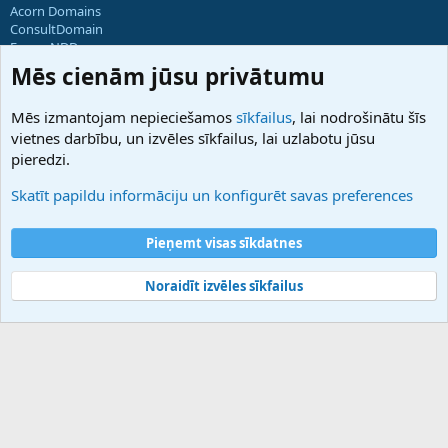
Acorn Domains
ConsultDomain
ForumNDD
Domainforum.ro
Mēs cienām jūsu privātumu
27.be
NamesLot
Mēs izmantojam nepieciešamos
sīkfailus
, lai nodrošinātu šīs
Hostmaria
vietnes darbību, un izvēles sīkfailus, lai uzlabotu jūsu
Atbalsts
pieredzi.
Sazinieties ar mums
Palīdzība
Skatīt papildu informāciju un konfigurēt savas preferences
Noteikumi un nosacījumi
Privātuma politika
Pieņemt visas sīkdatnes
Noraidīt izvēles sīkfailus
®
Community platform by XenForo
© 2010-2025 XenForo Ltd.