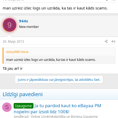
man uzreiz izlec logs un uzrāda, ka tas ir kaut kāds scams.
944s
9
New member
20. Maijs 2013
#4
stacy666 teica:
man uzreiz izlec logs un uzrāda, ka tas ir kaut kāds scams.
Tā jau arī ir
Jums ir jāpieslēdzas vai jāreģistrējas, lai atbildētu šeit.
Līdzīgi pavedieni
Ja tu pardod kaut ko eBayaa PM
Izaugsme
S
nopelni par izsoli lidz 100$!
sendlerad
Online Uzņēmējdarbība un Biznesa Izaugsme