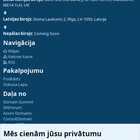
ME14 1LH, UK
Latvijas birojs:
Doma Laukums 2, Rīga, LV-1050, Latvija
Nepālas birojs:
Coming Soon
Navigācija
Mājas
Vietnes karte
RSS
Pakalpojumu
Podkāsts
Statusa Lapa
Daļa no
Domain Summit
DNForum
Acorn Domains
ConsultDomain
ForumNDD
Domainforum.ro
Mēs cienām jūsu privātumu
27.be