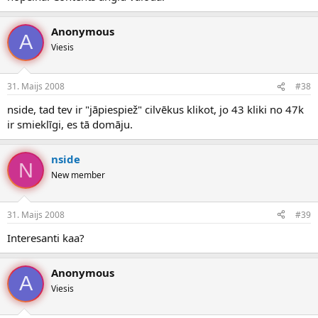
Anonymous
A
Viesis
31. Maijs 2008
#38
nside, tad tev ir "jāpiespiež" cilvēkus klikot, jo 43 kliki no 47k
ir smieklīgi, es tā domāju.
nside
N
New member
31. Maijs 2008
#39
Interesanti kaa?
Anonymous
A
Viesis