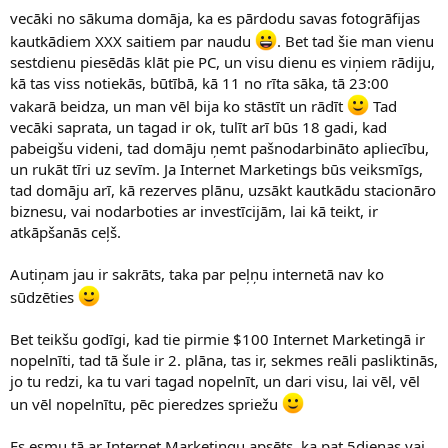
vecāki no sākuma domāja, ka es pārdodu savas fotogrāfijas
kautkādiem XXX saitiem par naudu
. Bet tad šie man vienu
sestdienu piesēdās klāt pie PC, un visu dienu es viņiem rādiju,
kā tas viss notiekās, būtībā, kā 11 no rīta sāka, tā 23:00
vakarā beidza, un man vēl bija ko stāstīt un rādīt
Tad
vecāki saprata, un tagad ir ok, tulīt arī būs 18 gadi, kad
pabeigšu videni, tad domāju ņemt pašnodarbināto apliecību,
un rukāt tīri uz sevīm. Ja Internet Marketings būs veiksmīgs,
tad domāju arī, kā rezerves plānu, uzsākt kautkādu stacionāro
biznesu, vai nodarboties ar investīcijām, lai kā teikt, ir
atkāpšanās ceļš.
Autiņam jau ir sakrāts, taka par peļņu internetā nav ko
sūdzēties
Bet teikšu godīgi, kad tie pirmie $100 Internet Marketingā ir
nopelnīti, tad tā šule ir 2. plāna, tas ir, sekmes reāli pasliktinās,
jo tu redzi, ka tu vari tagad nopelnīt, un dari visu, lai vēl, vēl
un vēl nopelnītu, pēc pieredzes spriežu
Es esmu tā ar Internet Marketingu apsēts, ka pat 5dienas vai