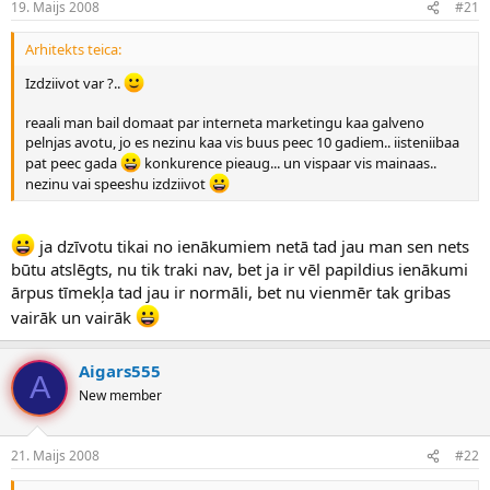
19. Maijs 2008
#21
n
a
a
t
u
u
Arhitekts teica:
z
m
Izdziivot var ?..
s
s
ā
reaali man bail domaat par interneta marketingu kaa galveno
c
pelnjas avotu, jo es nezinu kaa vis buus peec 10 gadiem.. iisteniibaa
ē
pat peec gada
konkurence pieaug... un vispaar vis mainaas..
j
nezinu vai speeshu izdziivot
s
ja dzīvotu tikai no ienākumiem netā tad jau man sen nets
būtu atslēgts, nu tik traki nav, bet ja ir vēl papildius ienākumi
ārpus tīmekļa tad jau ir normāli, bet nu vienmēr tak gribas
vairāk un vairāk
Aigars555
A
New member
21. Maijs 2008
#22