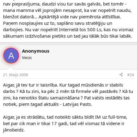
nav pieprasījuma, daudzi visu tur savās galvās, bet tomēr -
mana mamma vēl joprojām nesaprot, ka var nopelnīt naudu,
blenžot datorā... Apkārtējā vide nav piemērota attīstībai.
Paņem nospļaujies uz to, saplāno savu stratēģiju un
darbojies. Nu var nopelnīt Internetā tos 500 Ls, kas nu vismaz
sākumam izdzīvošanai pietiks un tad jau tālāk būs tikai labāk.
Anonymous
A
Viesis
21. Maijs 2008
#24
Aigar, jā tev tur ir taisnība. Kur tagad mūsdienās ir stabils
darbs ? Kā tu zini, ka pēc 2 mēn tā firmele vēl pastāvēs ? Kā tu
zini, ka nenotiks štatu samazināšana ? Pat valsts iestādēs tas
notiek, piem tagad aktuāls - Latvijas Pasts.
Aigar, ja es strādātu, tad noteikti sāktu bīdīt IM uz full-time,
bet par cik man ir tikai 17 gadi, tad vēl vismaz tā videne ir
jānobeidz.