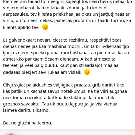
Piemeeram tagad tu meegjini sajeegt tos seercherus netaa, ko
vinjiem iebarot, kaa to labaak izdariit, ja tu ko biidi
aarpasaulee, tev klienta priekshaa jaalokas un jaatjutjinaas ar
vinju, un tu neesi nekas. Jaatiecas protams uz taadu formu, ka
klients aplido tevi.
Es galvenokaart nevaru ciest to rezhiimu, respektiivi 5cas
dienas nedeeljaa kaa mashiina mochii, un ta briivdienaas tjip
ljauj uznjemt speeku jaunai mochiishanai, aa piemirsu, ka arii
atmet kko par taam 5caam dienaam. A kad atmesto ta
teereet, ja veel baig buutu. Kaut gan straadaajot maajaa,
gadaaas piekjert sevi rukaajam vislaik.
Cilvji skjiet palaidushies valjiigaak praataa, grib dariit tik to,
kas patiik un kachaat savus noteikumus. Ka tie viiri augshaa
neizdomaa uzriikot atkal kaadu slaktinju, lai muus bik
grozhos savaaktu. Taa tik buutu lejputrija, ja visi vienaa
laimee dariitu tiikamo.
Bet ne gluzhi pa teemu.