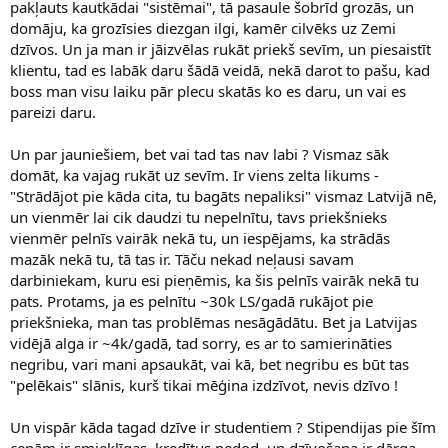
pakļauts kautkādai "sistēmai", tā pasaule šobrīd grozās, un
domāju, ka grozīsies diezgan ilgi, kamēr cilvēks uz Zemi
dzīvos. Un ja man ir jāizvēlas rukāt priekš sevīm, un piesaistīt
klientu, tad es labāk daru šādā veidā, nekā darot to pašu, kad
boss man visu laiku pār plecu skatās ko es daru, un vai es
pareizi daru.
Un par jauniešiem, bet vai tad tas nav labi ? Vismaz sāk
domāt, ka vajag rukāt uz sevīm. Ir viens zelta likums -
"Strādājot pie kāda cita, tu bagāts nepaliksi" vismaz Latvijā nē,
un vienmēr lai cik daudzi tu nepelnītu, tavs priekšnieks
vienmēr pelnīs vairāk nekā tu, un iespējams, ka strādās
mazāk nekā tu, tā tas ir. Tāču nekad neļausi savam
darbiniekam, kuru esi pieņēmis, ka šis pelnīs vairāk nekā tu
pats. Protams, ja es pelnītu ~30k LS/gadā rukājot pie
priekšnieka, man tas problēmas nesāgādātu. Bet ja Latvijas
vidējā alga ir ~4k/gadā, tad sorry, es ar to samierināties
negribu, vari mani apsaukāt, vai kā, bet negribu es būt tas
"pelēkais" slānis, kurš tikai mēģina izdzīvot, nevis dzīvo !
Un vispār kāda tagad dzīve ir studentiem ? Stipendijas pie šīm
cenām ir smieklīgas, kredītus nedod, un dzīvošana ir dārga.