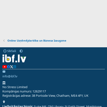
Online Uzņēmējdarbība un Biznesa Izaugsme
Sīkfaili
info@ibf.lv
No Stress Limited
Kompānijas numurs: 12629117
Reģistrācijas adrese: 38 Portside View, Chatham, ME4 4FY, UK
Lielbritānijas birojs:
Suite M6, Old Library, St Faith Street, Maidstone,