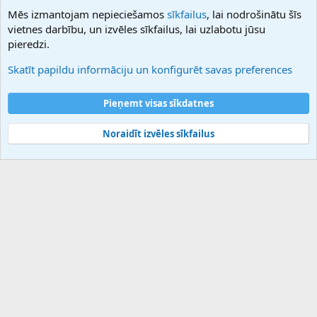
NamesLot
Mēs izmantojam nepieciešamos
sīkfailus
, lai nodrošinātu šīs
Hostmaria
vietnes darbību, un izvēles sīkfailus, lai uzlabotu jūsu
Atbalsts
pieredzi.
Sazinieties ar mums
Palīdzība
Skatīt papildu informāciju un konfigurēt savas preferences
Noteikumi un nosacījumi
Privātuma politika
Pieņemt visas sīkdatnes
Noraidīt izvēles sīkfailus
®
Community platform by XenForo
© 2010-2025 XenForo Ltd.