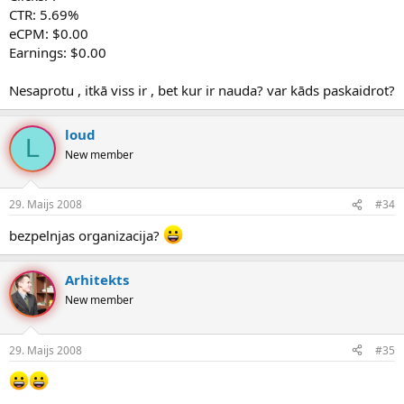
CTR: 5.69%
eCPM: $0.00
Earnings: $0.00
Nesaprotu , itkā viss ir , bet kur ir nauda? var kāds paskaidrot?
loud
L
New member
29. Maijs 2008
#34
bezpelnjas organizacija?
Arhitekts
New member
29. Maijs 2008
#35