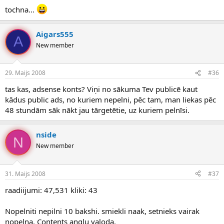
tochna...
Aigars555
A
New member
29. Maijs 2008
#36
tas kas, adsense konts? Viņi no sākuma Tev publicē kaut
kādus public ads, no kuriem nepelni, pēc tam, man liekas pēc
48 stundām sāk nākt jau tārgetētie, uz kuriem pelnīsi.
nside
N
New member
31. Maijs 2008
#37
raadiijumi: 47,531 kliki: 43
Nopelniti nepilni 10 bakshi. smiekli naak, setnieks vairak
nopelna. Contents anglu valoda.