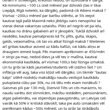
Kā minimums ~100 Ls iziet mēnesī par dzīvokli (tas ir tikai
Liepājā, Rīgā noteikti, ka dārgāk), padomā cik ēdiens maksā ?
Vismaz ~200Ls mēnesī par barību iztērēsi, ar 5ls ieejot
kautvai tajā pašā Maximā neko jēdzīgu vairs nenopirksi lai
vienai dienai vakariņas uztaisītu. Pliks arī negrib iet pa ielu,
kautkas no drānu gabaliem arī ir jānopērk. Tukšā dzīvoklī arī
nesēdēsi, kautvai pamatpreces kā TV, plīts, gulta, skapis,
galds, veļasmašīna, cik tas vis atkal līzingā maksā ? Meitenes
arī gribas kautkur aizvest uz kādu kafūzi, vai kādu aliņu ar
draugiem iemest kopā. Pēc maniem aprēķiniem ar 450/mēn
ir stripi pa maz, nedod dievs ja vēl tev ir mašīna, kautvai
ekonomiskā kautkāda, arī vismaz 100Ls bez līzinga izmaksā.
Un tu gribi lai kāds jaunieties/students vēl izdzīvo šeit ? Un
inflācija vēl aug, taka viss kļūst vēl dārgāks. Un tikmēr "tautas
kalpi" iztērē nodokļu maksātāju naudu veidojot kautkādu
putuplasta cūku par 30k, nu cik tālu mēs esam nonākuši ?
Gaismas pili par 130 milj, Dienvid Tilts un cits marazms, to
naudu varētu dot slimnīcām, mācību iestādēm, pensionāriem,
algas palielinātu, vai stipendijas paaugstinātu, un Latvijas ceļi
vairāk kā 50% ir kritiskā stāvoklī, taka pie auto izmaksām vēl
pierēķinam kādus ~50ls mēnesī, un tu gribi lai strādājošs