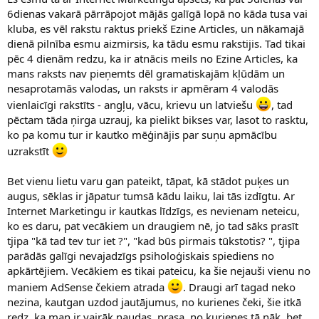
6dienas vakarā pārrāpojot mājās galīgā lopā no kāda tusa vai
kluba, es vēl rakstu raktus priekš Ezine Articles, un nākamajā
dienā pilnība esmu aizmirsis, ka tādu esmu rakstijis. Tad tikai
pēc 4 dienām redzu, ka ir atnācis meils no Ezine Articles, ka
mans raksts nav pieņemts dēl gramatiskajām kļūdām un
nesaprotamās valodas, un raksts ir apmēram 4 valodās
vienlaicīgi rakstīts - angļu, vācu, krievu un latviešu
, tad
pēctam tāda ņirga uzrauj, ka pielikt bikses var, lasot to rasktu,
ko pa komu tur ir kautko mēģinājis par suņu apmācību
uzrakstīt
Bet vienu lietu varu gan pateikt, tāpat, kā stādot puķes un
augus, sēklas ir jāpatur tumsā kādu laiku, lai tās izdīgtu. Ar
Internet Marketingu ir kautkas līdzīgs, es nevienam neteicu,
ko es daru, pat vecākiem un draugiem nē, jo tad sāks prasīt
tjipa "kā tad tev tur iet ?", "kad būs pirmais tūkstotis? ", tjipa
parādās galīgi nevajadzīgs psiholoģiskais spiediens no
apkārtējiem. Vecākiem es tikai pateicu, ka šie nejauši vienu no
maniem AdSense čekiem atrada
. Draugi arī tagad neko
nezina, kautgan uzdod jautājumus, no kurienes čeki, šie itkā
redz, ka man ir vairāk naudas, prasa, no kurienes tā nāk, bet