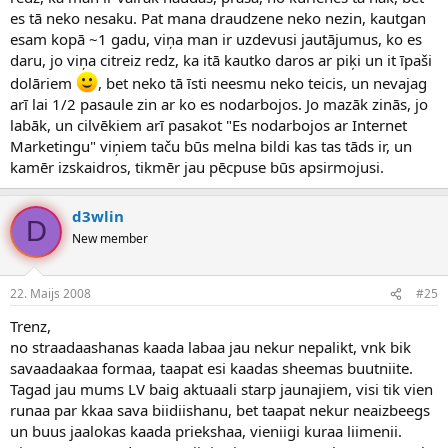
es tā neko nesaku. Pat mana draudzene neko nezin, kautgan
esam kopā ~1 gadu, viņa man ir uzdevusi jautājumus, ko es
daru, jo viņa citreiz redz, ka itā kautko daros ar piķi un it īpaši
dolāriem
, bet neko tā īsti neesmu neko teicis, un nevajag
arī lai 1/2 pasaule zin ar ko es nodarbojos. Jo mazāk zinās, jo
labāk, un cilvēkiem arī pasakot "Es nodarbojos ar Internet
Marketingu" viņiem taču būs melna bildi kas tas tāds ir, un
kamēr izskaidros, tikmēr jau pēcpuse būs apsirmojusi.
d3wlin
D
New member
22. Maijs 2008
#25
Trenz,
no straadaashanas kaada labaa jau nekur nepalikt, vnk bik
savaadaakaa formaa, taapat esi kaadas sheemas buutniite.
Tagad jau mums LV baig aktuaali starp jaunajiem, visi tik vien
runaa par kkaa sava biidiishanu, bet taapat nekur neaizbeegs
un buus jaalokas kaada priekshaa, vieniigi kuraa liimenii.