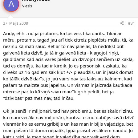
A
Viesis
27. Maijs 2008
#31
Andy, ehh.. nu ja protams, ka tas viss tika darīts. Tikai ar
mēru, protams, tagad jau arī tiek citreiz pieplēsts mūlis, tā, ka
nezinu kā māti sauc. Bet ar to nav jālielās, tā nedrīkst būt
galvenā lieta dzīvē, ja tā ir galvenā lieta - klaņojot riņķi,
gaidīdams kad acis varēs pieliet un dzīvojot senčiem uz kakla,
tad es domāju, ka tad ir kirdik. Jo es personiski uzskatu, ka
cilvēks uz 16 gadiem sāk kļūt +/- pieaudzis, un ir jāsāk domāt
ko tālāk dzīvē darīs, jo jau vairs nav tas laiks aiz kalniem, kad
pašam tā maizīte būs jāpelna. Un vismaz ir jāizrāda kautkāda
interese par to kā viņš savu maizīti grib pelnīt, bet ja
"dzivības" pazīmes nav, tad ir čau.
Ok ja senči ir miljonāri, tad nav problēmu, bet es skaidri zinu,
ka mani vecāki nav miljonāri, kautvai esmu dabūjis savā dzīvē
vienmēr ko es esmu gribējis un kas man ir bijis vajadzīgs, bet
man pašam tā doma nepatīk, tjipa prasot vecākiem naudu. Jo
katru reizi, ja man tagad ir vajadzība paprasīt vecākiem