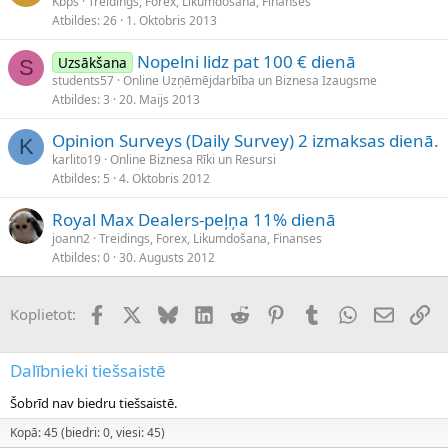
Kbps
Treidings, Forex, Likumdošana, Finanses
Atbildes
26
1. Oktobris 2013
Nopelni lidz pat 100 € dienā
Uzsākšana
S
students57
Online Uzņēmējdarbība un Biznesa Izaugsme
Atbildes
3
20. Maijs 2013
Opinion Surveys (Daily Survey) 2 izmaksas dienā.
K
karlito19
Online Biznesa Rīki un Resursi
Atbildes
5
4. Oktobris 2012
Royal Max Dealers-peļņa 11% dienā
joann2
Treidings, Forex, Likumdošana, Finanses
Atbildes
0
30. Augusts 2012
Facebook
X (Twitter)
Bluesky
LinkedIn
Reddit
Pinterest
Tumblr
WhatsApp
E-pasts
Sai
Koplietot:
Dalībnieki tiešsaistē
Šobrīd nav biedru tiešsaistē.
Kopā: 45 (biedri: 0, viesi: 45)