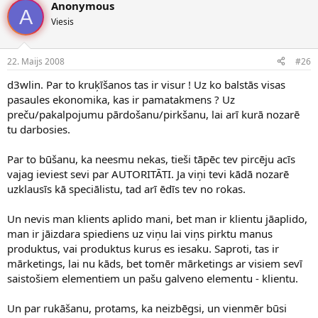
Anonymous
A
Viesis
22. Maijs 2008
#26
d3wlin. Par to kruķīšanos tas ir visur ! Uz ko balstās visas
pasaules ekonomika, kas ir pamatakmens ? Uz
preču/pakalpojumu pārdošanu/pirkšanu, lai arī kurā nozarē
tu darbosies.
Par to būšanu, ka neesmu nekas, tieši tāpēc tev pircēju acīs
vajag ieviest sevi par AUTORITĀTI. Ja viņi tevi kādā nozarē
uzklausīs kā speciālistu, tad arī ēdīs tev no rokas.
Un nevis man klients aplido mani, bet man ir klientu jāaplido,
man ir jāizdara spiediens uz viņu lai viņs pirktu manus
produktus, vai produktus kurus es iesaku. Saproti, tas ir
mārketings, lai nu kāds, bet tomēr mārketings ar visiem sevī
saistošiem elementiem un pašu galveno elementu - klientu.
Un par rukāšanu, protams, ka neizbēgsi, un vienmēr būsi