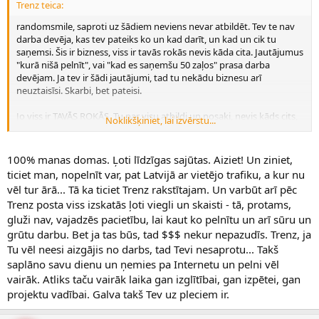
Trenz teica:
randomsmile, saproti uz šādiem neviens nevar atbildēt. Tev te nav
darba devēja, kas tev pateiks ko un kad darīt, un kad un cik tu
saņemsi. Šis ir bizness, viss ir tavās rokās nevis kāda cita. Jautājumus
"kurā nišā pelnīt", vai "kad es saņemšu 50 zaļos" prasa darba
devējam. Ja tev ir šādi jautājumi, tad tu nekādu biznesu arī
neuztaisīsi. Skarbi, bet pateisi.
Jo viss ir TAVĀS ROKĀS. Tu par visu atbildi un nosaki, nevis kāds cits,
Noklikšķiniet, lai izvērstu...
tāpat kā reālajā biznesā.
Ja gribi lai kāds cits tev visu pasaka priekšā, tad ej strādā no 8 līdz 17,
100% manas domas. Ļoti līdzīgas sajūtas. Aiziet! Un ziniet,
kamēr tu savu priekšnieku bagātāku ar katru dienu pataisi, un tur
ticiet man, nopelnīt var, pat Latvijā ar vietējo trafiku, a kur nu
tev arī pateiks, kad tu saņemsi savu naudu, ko un kā darīt.
vēl tur ārā... Tā ka ticiet Trenz rakstītajam. Un varbūt arī pēc
Trenz posta viss izskatās ļoti viegli un skaisti - tā, protams,
Es sevi jau sen esmu uzstādījis savu mērķi un motivācija man ir
gluži nav, vajadzēs pacietību, lai kaut ko pelnītu un arī sūru un
diegzan liela, ka es pats sev būšu noteicējs, ka strādāšu un pelnīšu
naudu tikai priekš sevīm, nevis priekš kāda cita, kamēr boss vai
grūtu darbu. Bet ja tas būs, tad $$$ nekur nepazudīs. Trenz, ja
priekšnieks 1/2 dienu spēlē golfu, un es viņu padaru bagātāku.
Tu vēl neesi aizgājis no darbs, tad Tevi nesaprotu... Takš
Varbūt tās ir lielas ambīcijas, vai kautkādi "slapjie sapņi", bet es
saplāno savu dienu un ņemies pa Internetu un pelni vēl
netaisos ar savu smago un sūro darbu pataisīt kādu citu bagātāku,
vairāk. Atliks taču vairāk laika gan izglītībai, gan izpētei, gan
vai tas ir firmas īpašnieks vai valsts, es to nedarīšu. Un pagaidām es
projektu vadībai. Galva takš Tev uz pleciem ir.
skatos, ka savu mērķi ar internet marketingu es varu piepildīt. Kā
jau minēju, citiem tās liksies kautkādas ambīcijas vai kas, bet MAN