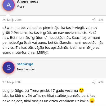
Anonymous
A
Viesis
25. Maijs 2008
#28
d3wlin, nu bet vai tad es pieminēju, ka tas ir viegli, vai nav
grūti ? Protams, ka tas ir grūti, un nav neviens teicis, ka tā
nav. Bet mani šis "grūtums" neapstādinās. Sauc hoķ bi mani
par ietiepīgu ēzeli vai aunu, bet šis šķerslis mani neapstādinās
un viss. Tie kas būs vājāki tos apstādinās, bet mani nē, jo es
esmu motivēts un ar MĒRĶI !
ssamriga
S
New member
27. Maijs 2008
#29
baigi prātīgs, esi Trenz priekš 17 gadu vecuma
labi, ka tādi cilvēki arī ir, ne tikai stulbie jauniešu bari, kas
neko nejēdz, tikai tusējas un dzīvo vecākiem uz kakla