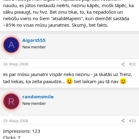
naudu, es jūtos nedaudz neērti, nezinu kāpēc, mošk tāpēc, ka
sāku pieaugt, nu hvz. Bet zinu tikai, to, ka nepadošos un
nebūšu viens no šiem "atsaldētajiem", kuri diemžēl sastāda
~85% no visas mūsu jaunatnes. Skumji, bet fakts.
Aigars555
A
New member
28. Maijs 2008
#32
es par mūsu jaunatni vispār neko nezinu - ja skatās uz Trenz,
tad liekas, ka zelta paaudze...
bet laikam jau tā nav
randomsmile
R
New member
29. Maijs 2008
#33
Impressions: 123
Clicks: 7