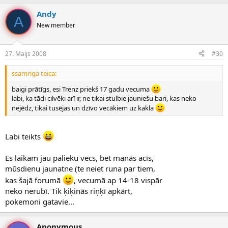
Andy
A
New member
27. Maijs 2008
#30
ssamriga teica:
baigi prātīgs, esi Trenz priekš 17 gadu vecuma
labi, ka tādi cilvēki arī ir, ne tikai stulbie jauniešu bari, kas neko
nejēdz, tikai tusējas un dzīvo vecākiem uz kakla
Labi teikts
Es laikam jau palieku vecs, bet manās acīs,
mūsdienu jaunatne (te neiet runa par tiem,
kas šajā forumā
, vecumā ap 14-18 vispār
neko nerubī. Tik ķiķinās riņķī apkārt,
pokemoni gatavie...
Anonymous