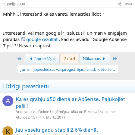
1. Jūnijs 2008
#40
Mhhh... interesanti kā es varētu iemācīties lidot ?
Interesanti, vai man google ir "salūzusi" un man vienīgajam
pārādas
google rezultāti
, kad es ievadu "Google AdSense
Tips" ?! Nevaru saprast....
Pirmais
Pēdējais
Iepriekšējais
2 no 4
Nākamais
Jums ir jāpieslēdzas vai jāreģistrējas, lai atbildētu šeit.
Līdzīgi pavedieni
Kā es grābju $50 dienā ar AdSense. Palūkojiet
A
paši !
Anonymous
Online Uzņēmējdarbība un Biznesa Izaugsme
Atbildes
157
17. Marts 2011
Jau veselu gadu stabili 2,6% dienā.
K