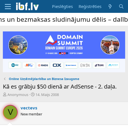
Pieslēgties
Reģistrēties
sas sludinājumu dēlis – dalība ir bez maks
Online Uzņēmējdarbība un Biznesa Izaugsme
Kā es grābju $50 dienā ar AdSense - 2. daļa.
P
S
Anonymous
14. Maijs 2008
a
ā
v
k
vectevs
e
u
V
New member
d
m
i
a
e
d