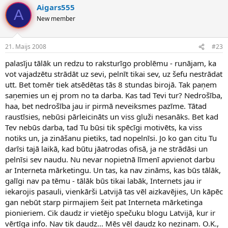
vismaz tādas ir, es negribu pavadīt 50 gadus līdz pensijas vecumam
Aigars555
rukājot cita labā, negribu un viss, iepūt man. Un man vismaz ir
A
New member
noteikts laika limits, līdz kuram es savu "plānu" gribu realizēt, nevis
kā 90% pārējie cilvēki ar savu domāšau "kautkad vēlāk", un tā
"kautkad vēlāk" arī līdz 70 gadiem novelk, un neko tā arī nav
21. Maijs 2008
#23
izdarījuši "kautkad vēlāk".
palasīju tālāk un redzu to raksturīgo problēmu - runājam, ka
vot vajadzētu strādāt uz sevi, pelnīt tikai sev, uz šefu nestrādat
utt. Bet tomēr tiek atsēdētas tās 8 stundas birojā. Tak paņem
saņemies un ej prom no ta darba. Kas tad Tevi tur? Nedrošība,
haa, bet nedrošība jau ir pirmā neveiksmes pazīme. Tātad
raustīsies, nebūsi pārleicināts un viss gluži nesanāks. Bet kad
Tev nebūs darba, tad Tu būsi tik spēcīgi motivēts, ka viss
notiks un, ja zināšanu pietiks, tad nopelnīsi. Jo ko gan citu Tu
darīsi tajā laikā, kad būtu jāatrodas ofisā, ja ne strādāsi un
pelnīsi sev naudu. Nu nevar nopietnā līmenī apvienot darbu
ar Interneta mārketingu. Un tas, ka nav zināms, kas būs tālāk,
galīgi nav pa tēmu - tālāk būs tikai labāk, Internets jau ir
iekarojis pasauli, vienkārši Latvijā tas vēl aizkavējies, Un kāpēc
gan nebūt starp pirmajiem šeit pat Interneta mārketinga
pionieriem. Cik daudz ir vietējo spečuku blogu Latvijā, kur ir
vērtīga info. Nav tik daudz... Mēs vēl daudz ko nezinam. O.K.,