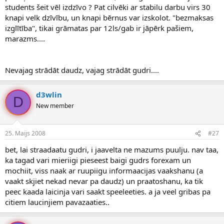
students šeit vēl izdzīvo ? Pat cilvēki ar stabilu darbu virs 30
knapi velk dzīvību, un knapi bērnus var izskolot. "bezmaksas
izglītība", tikai grāmatas par 12ls/gab ir jāpērk pašiem,
marazms....
Nevajag strādāt daudz, vajag strādāt gudri....
d3wlin
D
New member
25. Maijs 2008
#27
bet, lai straadaatu gudri, i jaavelta ne mazums puulju. nav taa,
ka tagad vari mieriigi pieseest baigi gudrs forexam un
mochiit, viss naak ar ruupiigu informaacijas vaakshanu (a
vaakt skjiet nekad nevar pa daudz) un praatoshanu, ka tik
peec kaada laicinja vari saakt speeleeties. a ja veel gribas pa
citiem laucinjiem pavazaaties..