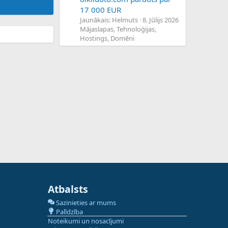
17 000 EUR
Jaunākais: Helmuts
8. Jūlijs 2026
Mājaslapas, Tehnoloģijas,
Hostings, Domēni
Atbalsts
Sazinieties ar mums
Palīdzība
Noteikumi un nosacījumi