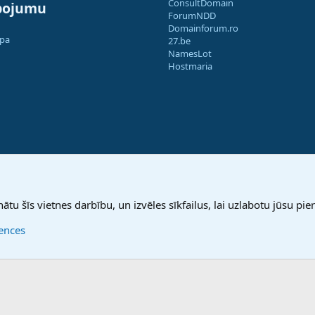
ConsultDomain
pojumu
ForumNDD
Domainforum.ro
apa
27.be
NamesLot
Hostmaria
nātu šīs vietnes darbību, un izvēles sīkfailus, lai uzlabotu jūsu pier
rences
®
Community platform by XenForo
© 2010-2025 XenForo Ltd.