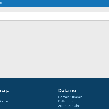
ar
cija
Daļa no
Domain Summit
 karte
DNForum
Acorn Domains