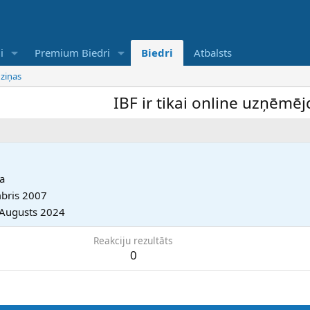
i
Premium Biedri
Biedri
Atbalsts
 ziņas
IBF ir tikai online uzņēmējdar
a
bris 2007
 Augusts 2024
Reakciju rezultāts
0