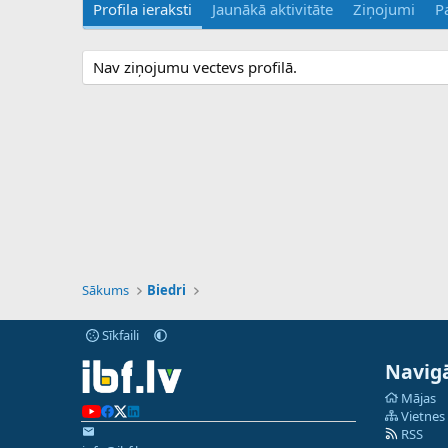
Profila ieraksti
Jaunākā aktivitāte
Ziņojumi
P
Nav ziņojumu vectevs profilā.
Sākums
Biedri
Sīkfaili
Navigā
Mājas
Vietnes
RSS