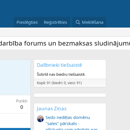
Pieslēgties
Reģistrēties
Meklēšana
bība forums un bezmaksas sludinājumu dēli
Dalībnieki tiešsaistē
Šobrīd nav biedru tiešsaistē.
Kopā: 91 (biedri: 0, viesi: 91)
Punkti
0
Jaunas Ziņas
Sedo nedēļas domēnu
"sales" pārskats -
olkiluoto.com pārdots par