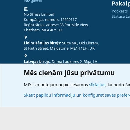
info@ibf.lv
Pakal
Podkāsts
No Stress Limited
Statusa L
Kompānijas numurs: 12629117
Reģistrācijas adrese: 38 Portside View,
Chatham, ME4 4FY, UK
Lielbritānijas birojs:
Suite M6, Old Library,
St Faith Street, Maidstone, ME14 1LH, UK
Latvijas birojs:
Doma Laukums 2, Rīga, LV-
1050, Latvija
Mēs cienām jūsu privātumu
Nepālas birojs:
Coming Soon
Mēs izmantojam nepieciešamos
sīkfailus
, lai nodroši
Skatīt papildu informāciju un konfigurēt savas prefe