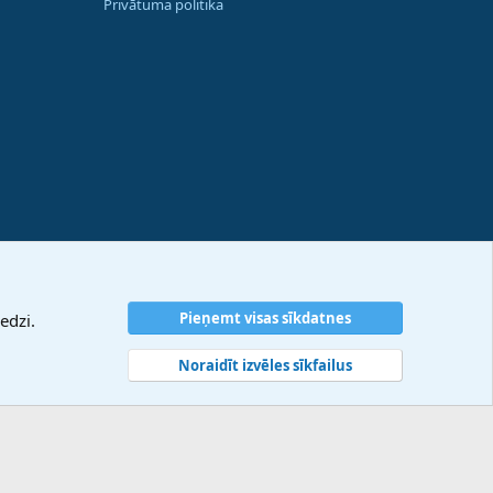
Privātuma politika
Pieņemt visas sīkdatnes
edzi.
Noraidīt izvēles sīkfailus