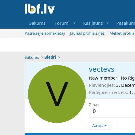
Sākums
Forumi
Kas jauns
Pasākum
Pašreizējie apmeklētāji
Jaunas profila ziņas
Meklēt profila
Sākums
Biedri
vectevs
V
New member
·
No
Rig
Pievienojies
3. Decem
Pēdējoreiz redzēts
1.
Ziņas
0
Atrast