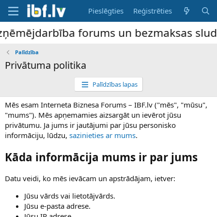
Pieslēgties
Reģistrēties
ņēmējdarbība forums un bezmaksas sludināj
Palīdzība
Privātuma politika
Palīdzības lapas
Mēs esam Interneta Biznesa Forums – IBF.lv ("mēs", "mūsu",
"mums"). Mēs apņemamies aizsargāt un ievērot jūsu
privātumu. Ja jums ir jautājumi par jūsu personisko
informāciju, lūdzu,
sazinieties ar mums
.
Kāda informācija mums ir par jums
Datu veidi, ko mēs ievācam un apstrādājam, ietver:
Jūsu vārds vai lietotājvārds.
Jūsu e-pasta adrese.
Jūsu IP adrese.