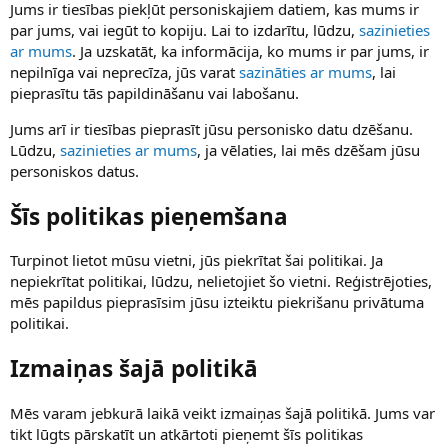
Jums ir tiesības piekļūt personiskajiem datiem, kas mums ir
par jums, vai iegūt to kopiju. Lai to izdarītu, lūdzu,
sazinieties
ar mums
. Ja uzskatāt, ka informācija, ko mums ir par jums, ir
nepilnīga vai neprecīza, jūs varat
sazināties ar mums
, lai
pieprasītu tās papildināšanu vai labošanu.
Jums arī ir tiesības pieprasīt jūsu personisko datu dzēšanu.
Lūdzu,
sazinieties ar mums
, ja vēlaties, lai mēs dzēšam jūsu
personiskos datus.
Šīs politikas pieņemšana
Turpinot lietot mūsu vietni, jūs piekrītat šai politikai. Ja
nepiekrītat politikai, lūdzu, nelietojiet šo vietni. Reģistrējoties,
mēs papildus pieprasīsim jūsu izteiktu piekrišanu privātuma
politikai.
Izmaiņas šajā politikā
Mēs varam jebkurā laikā veikt izmaiņas šajā politikā. Jums var
tikt lūgts pārskatīt un atkārtoti pieņemt šīs politikas