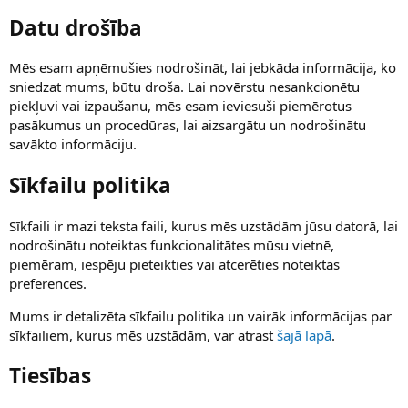
Datu drošība
Mēs esam apņēmušies nodrošināt, lai jebkāda informācija, ko
sniedzat mums, būtu droša. Lai novērstu nesankcionētu
piekļuvi vai izpaušanu, mēs esam ieviesuši piemērotus
pasākumus un procedūras, lai aizsargātu un nodrošinātu
savākto informāciju.
Sīkfailu politika
Sīkfaili ir mazi teksta faili, kurus mēs uzstādām jūsu datorā, lai
nodrošinātu noteiktas funkcionalitātes mūsu vietnē,
piemēram, iespēju pieteikties vai atcerēties noteiktas
preferences.
Mums ir detalizēta sīkfailu politika un vairāk informācijas par
sīkfailiem, kurus mēs uzstādām, var atrast
šajā lapā
.
Tiesības