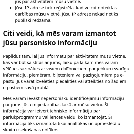
jūs par aktivitātēm mūsu vietnē.
Jūsu IP adrese tiek reģistrēta, kad veicat noteiktas
darbības mūsu vietnē. Jūsu IP adrese nekad netiks
publiski redzama.
Citi veidi, kā mēs varam izmantot
jūsu personisko informāciju
Papildus tam, lai jūs informētu par aktivitātēm mūsu vietnē,
kas var būt saistītas ar jums, laiku pa laikam mēs varam
vēlēties sazināties ar visiem dalībniekiem par jebkuru svarīgu
informāciju, piemēram, biļeteniem vai paziņojumiem pa e-
pastu. Jūs varat izvēlēties piedalīties vai atteikties no šādiem
e-pastiem savā profilā.
Mēs varam ievākt nepersonisku identificējamu informāciju
par jums jūsu mijiedarbības laikā ar mūsu vietni. Šī
informācija var ietvert tehnisko informāciju par
pārlūkprogrammu vai ierīces veidu, ko izmantojat. Šī
informācija tiks izmantota tikai analītikas un apmeklētāju
skaita izsekošanas nolūkos.