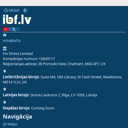
Sīkfaili
info@ibf.lv
No Stress Limited
Kompānijas numurs: 12629117
Reģistrācijas adrese: 38 Portside View, Chatham, ME4 4FY, UK
Lielbritānijas birojs:
Suite M6, Old Library, St Faith Street, Maidstone,
ME14 1LH, UK
Latvijas birojs:
Doma Laukums 2, Rīga, LV-1050, Latvija
Nepālas birojs:
Coming Soon
Navigācija
Mājas