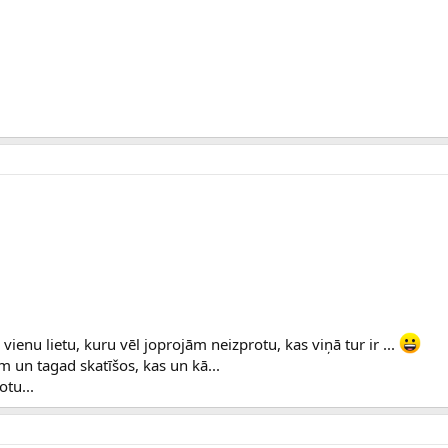
 vienu lietu, kuru vēl joprojām neizprotu, kas viņā tur ir ...
m un tagad skatīšos, kas un kā...
otu...