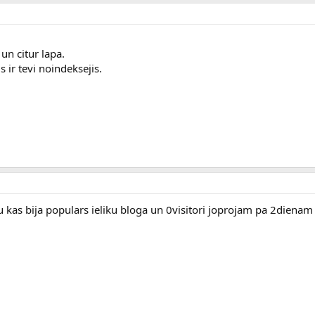
 un citur lapa.
 ir tevi noindeksejis.
u kas bija populars ieliku bloga un 0visitori joprojam pa 2diena