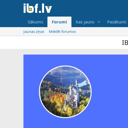
Sākums
Forumi
Kas jauns
Pasākumi
Jaunas ziņas
Meklēt forumos
IBF ir tikai onli