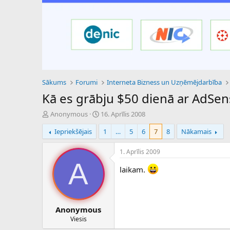
Sākums
Forumi
Interneta Bizness un Uzņēmējdarbība
Kā es grābju $50 dienā ar AdSens
P
S
Anonymous
16. Aprīlis 2008
a
ā
Iepriekšējais
1
…
5
6
7
8
Nākamais
v
k
e
u
d
m
1. Aprīlis 2009
i
a
A
e
d
laikam.
n
a
a
t
u
u
z
m
Anonymous
s
s
Viesis
ā