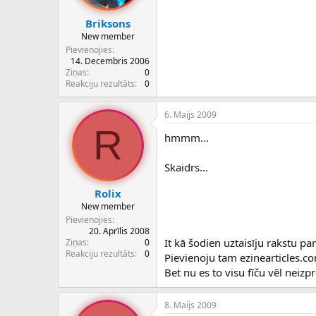
Briksons
New member
Pievienojies
14. Decembris 2006
Ziņas
0
Reakciju rezultāts
0
6. Maijs 2009
R
hmmm...
Skaidrs...
Rolix
New member
Pievienojies
20. Aprīlis 2008
It kā šodien uztaisīju rakstu par
Ziņas
0
Reakciju rezultāts
0
Pievienoju tam ezinearticles.co
Bet nu es to visu fīču vēl neizpr
8. Maijs 2009