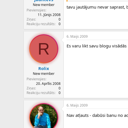
New member
tavu jautājumu nevar saprast, 
Pievienojies
11. Jūnijs 2008
Ziņas
0
Reakciju rezultāts
0
6. Maijs 2009
R
Es varu likt savu blogu visādās S
Rolix
New member
Pievienojies
20. Aprīlis 2008
Ziņas
0
Reakciju rezultāts
0
6. Maijs 2009
Nav atļauts - dabūsi banu no 