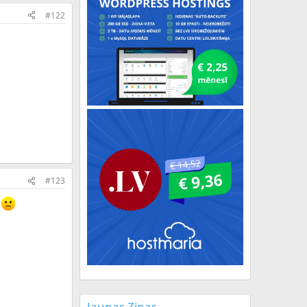
#122
#123
m
Jaunas Ziņas