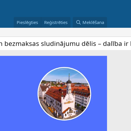
Pieslēgties
Reģistrēties
Meklēšana
dinājumu dēlis – dalība ir bez maksas ar 