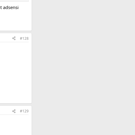
t adsensi
#128
#129