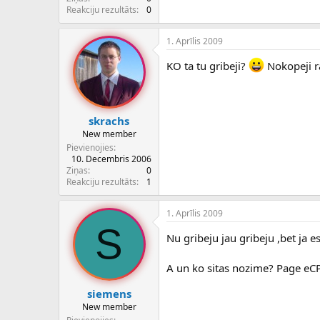
Reakciju rezultāts
0
1. Aprīlis 2009
KO ta tu gribeji?
Nokopeji ra
skrachs
New member
Pievienojies
10. Decembris 2006
Ziņas
0
Reakciju rezultāts
1
1. Aprīlis 2009
S
Nu gribeju jau gribeju ,bet ja 
A un ko sitas nozime? Page e
siemens
New member