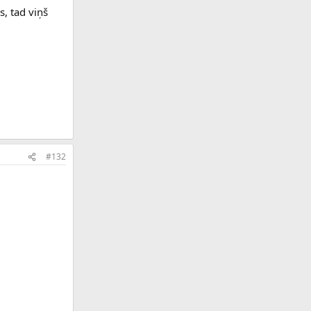
s, tad viņš
#132