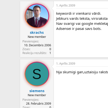
c
1. Aprīlis 2009
ē
j
keywordi ir vienkarsi vārdi.
s
Jebkurs vards teksta, virsraksta
Nav svarigi vai google mekletajs
Adsensei ir pasai savs bots.
skrachs
New member
Pievienojies
10. Decembris 2006
Ziņas
0
Reakciju rezultāts
1
1. Aprīlis 2009
S
Nja skumigi gan,uztaisiju rakst
siemens
New member
Pievienojies
28. Februāris 2009
Ziņas
0