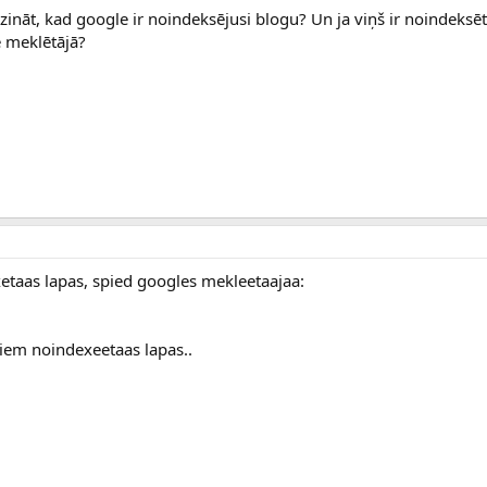
zināt, kad google ir noindeksējusi blogu? Un ja viņš ir noindeksēt
e meklētājā?
xetaas lapas, spied googles mekleetaajaa:
ikiem noindexeetaas lapas..