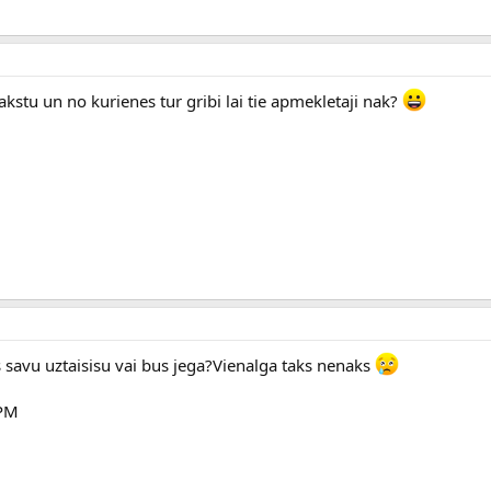
kstu un no kurienes tur gribi lai tie apmekletaji nak?
es savu uztaisisu vai bus jega?Vienalga taks nenaks
CPM