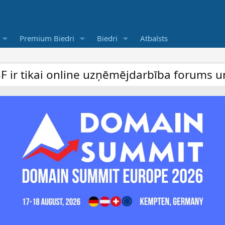
Premium Biedri
Biedri
Atbalsts
ne uzņēmējdarbība forums un bezmaksas slu