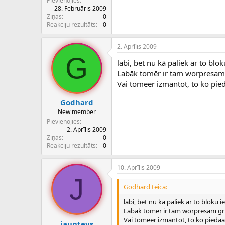
Pievienojies
28. Februāris 2009
Ziņas
0
Reakciju rezultāts
0
2. Aprīlis 2009
G
labi, bet nu kā paliek ar to blo
Labāk tomēr ir tam worpresam 
Vai tomeer izmantot, to ko pied
Godhard
New member
Pievienojies
2. Aprīlis 2009
Ziņas
0
Reakciju rezultāts
0
10. Aprīlis 2009
J
Godhard teica:
labi, bet nu kā paliek ar to bloku 
Labāk tomēr ir tam worpresam gri
Vai tomeer izmantot, to ko piedaa
jauntevs