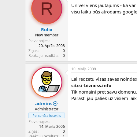
R
Un vēl viens jautājums - kā var 
visu laiku būs atrodams googl
Rolix
New member
Pievienojies
20. Aprīlis 2008
Ziņas
0
Reakciju rezultāts
0
10. Maijs 2009
Lai redzetu visas savas noinde
site:i-bizness.info
Tik nomaini pret savu domenu.
Parasti jau paliek uz visiem la
admins
Administrator
Personāla loceklis
Pievienojies
14. Marts 2006
Ziņas
0
Reakciju rezultāts
1