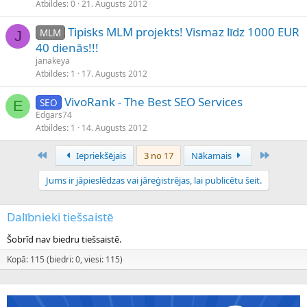
Atbildes
0
21. Augusts 2012
Tipisks MLM projekts! Vismaz līdz 1000 EUR
MLM
J
40 dienās!!!
janakeya
Atbildes
1
17. Augusts 2012
VivoRank - The Best SEO Services
SEO
E
Edgars74
Atbildes
1
14. Augusts 2012
Pirmais
Pēdējais
Iepriekšējais
3 no 17
Nākamais
Jums ir jāpieslēdzas vai jāreģistrējas, lai publicētu šeit.
Dalībnieki tiešsaistē
Šobrīd nav biedru tiešsaistē.
Kopā: 115 (biedri: 0, viesi: 115)