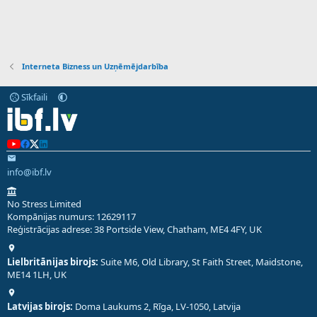
Interneta Bizness un Uzņēmējdarbība
Sīkfaili
info@ibf.lv
No Stress Limited
Kompānijas numurs: 12629117
Reģistrācijas adrese: 38 Portside View, Chatham, ME4 4FY, UK
Lielbritānijas birojs:
Suite M6, Old Library, St Faith Street, Maidstone,
ME14 1LH, UK
Latvijas birojs:
Doma Laukums 2, Rīga, LV-1050, Latvija