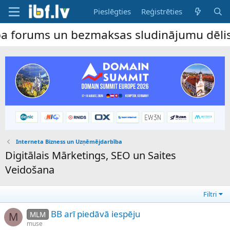
Pieslēgties
Reģistrēties
rums un bezmaksas sludinājumu dēlis – dal
Interneta Bizness un Uzņēmējdarbība
Digitālais Mārketings, SEO un Saites
Veidošana
Filtri
BB arī piedāvā iespēju
MLM
M
muse