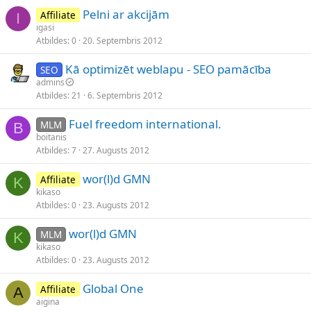
Pelni ar akcijām
Affiliate
I
igasi
Atbildes
0
20. Septembris 2012
Kā optimizēt weblapu - SEO pamācība
SEO
admins
Atbildes
21
6. Septembris 2012
Fuel freedom international.
MLM
B
boitanis
Atbildes
7
27. Augusts 2012
wor(l)d GMN
Affiliate
K
kikaso
Atbildes
0
23. Augusts 2012
wor(l)d GMN
MLM
K
kikaso
Atbildes
0
23. Augusts 2012
Global One
Affiliate
A
aigina