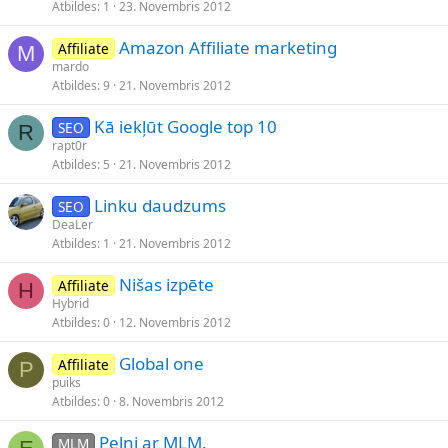
Atbildes
1
23. Novembris 2012
Amazon Affiliate marketing
Affiliate
M
mardo
Atbildes
9
21. Novembris 2012
Kā iekļūt Google top 10
SEO
R
rapt0r
Atbildes
5
21. Novembris 2012
Linku daudzums
SEO
DeaLer
Atbildes
1
21. Novembris 2012
Nišas izpēte
Affiliate
H
Hybrid
Atbildes
0
12. Novembris 2012
Global one
Affiliate
P
puiks
Atbildes
0
8. Novembris 2012
Pelni ar MLM.
MLM