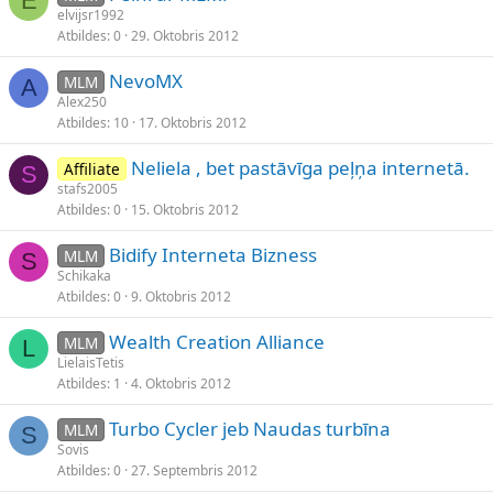
E
elvijsr1992
Atbildes
0
29. Oktobris 2012
NevoMX
MLM
A
Alex250
Atbildes
10
17. Oktobris 2012
Neliela , bet pastāvīga peļņa internetā.
Affiliate
S
stafs2005
Atbildes
0
15. Oktobris 2012
Bidify Interneta Bizness
MLM
S
Schikaka
Atbildes
0
9. Oktobris 2012
Wealth Creation Alliance
MLM
L
LielaisTetis
Atbildes
1
4. Oktobris 2012
Turbo Cycler jeb Naudas turbīna
MLM
S
Sovis
Atbildes
0
27. Septembris 2012