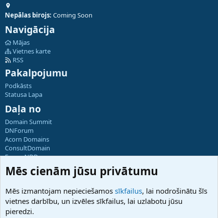
Nepālas birojs:
Coming Soon
Navigācija
Mājas
Vietnes karte
RSS
Pakalpojumu
Podkāsts
Statusa Lapa
Daļa no
Domain Summit
DNForum
Acorn Domains
ConsultDomain
ForumNDD
Domainforum.ro
Mēs cienām jūsu privātumu
27.be
NamesLot
Mēs izmantojam nepieciešamos
sīkfailus
, lai nodrošinātu šīs
Hostmaria
vietnes darbību, un izvēles sīkfailus, lai uzlabotu jūsu
Atbalsts
pieredzi.