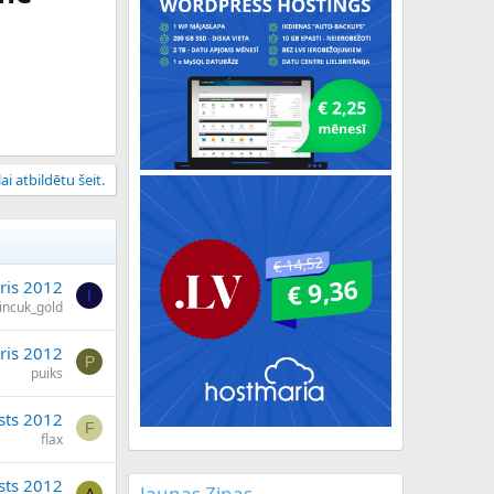
ai atbildētu šeit.
ris 2012
I
incuk_gold
ris 2012
P
puiks
sts 2012
F
flax
sts 2012
Jaunas Ziņas