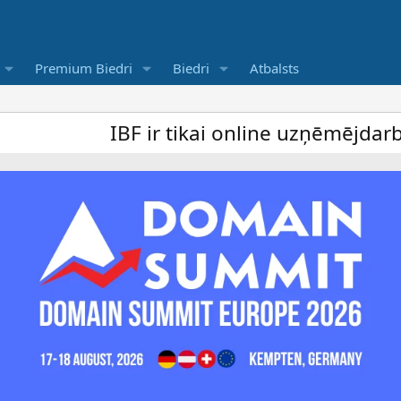
Premium Biedri
Biedri
Atbalsts
IBF ir tikai online uzņēmējdarbība for