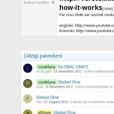
c
Reakciju rezultāts
0
how-it-works
ē
[/size]
j
Par visu sīkāk var uzzināt nosk
s
angliski: http://www.youtub
krieviski: http://www.youtu
Līdzīgi pavedieni
GLOBAL ONE!!!
Uzsākšana
I
incuk_gold
13. Novembris 2012
Online Uzņēmējdarb
Global One
Uzsākšana
P
puiks
8. Novembris 2012
Online Uzņēmējdarbība un
Global One
F
flax
27. Augusts 2012
E-komercija un Interneta Veika
Global One
Affiliate
A