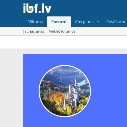
Sākums
Forumi
Kas jauns
Pasākumi
Jaunas ziņas
Meklēt forumos