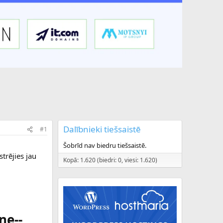
Dalībnieki tiešsaistē
#1
Šobrīd nav biedru tiešsaistē.
trējies jau
Kopā: 1.620 (biedri: 0, viesi: 1.620)
ne--