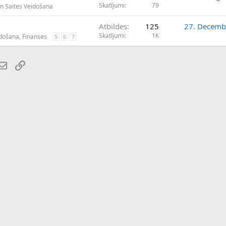
Skatījumi
79
un Saites Veidošana
Atbildes
125
27. Decemb
Skatījumi
1K
mdošana, Finanses
5
6
7
atsApp
E-pasts
Saiti