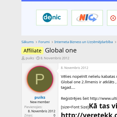
Sākums
Forumi
Interneta Bizness un Uzņēmējdarbība
Global one
Affiliate
P
S
puiks
8. Novembris 2012
a
ā
v
k
8. Novembris 2012
e
u
P
Vēlies nopelnīt nelielu kabatas 
d
m
i
a
Global one 2.līmenis ir atklāts
e
d
tagad....
n
a
a
t
puiks
Reģistrējies šeit http://www.u
u
u
New member
Kā tas v
z
m
[size=Font Size]
Pievienojies
s
s
8. Novembris 2012
http://veretekk
ā
Ziņas
0