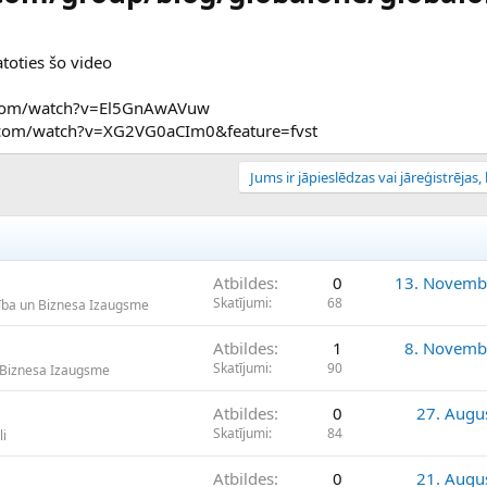
atoties šo video
e.com/watch?v=El5GnAwAVuw
be.com/watch?v=XG2VG0aCIm0&feature=fvst
Jums ir jāpieslēdzas vai jāreģistrējas, l
Atbildes
0
13. Novemb
Skatījumi
68
ība un Biznesa Izaugsme
Atbildes
1
8. Novemb
Skatījumi
90
 Biznesa Izaugsme
Atbildes
0
27. Augu
Skatījumi
84
li
Atbildes
0
21. Augu