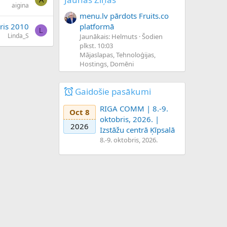
A
aigina
menu.lv pārdots Fruits.co
platformā
ris 2010
L
Linda_S
Jaunākais: Helmuts
Šodien
plkst. 10:03
Mājaslapas, Tehnoloģijas,
Hostings, Domēni
Gaidošie pasākumi
RIGA COMM | 8.-9.
Oct 8
oktobris, 2026. |
2026
Izstāžu centrā Ķīpsalā
8.-9. oktobris, 2026.