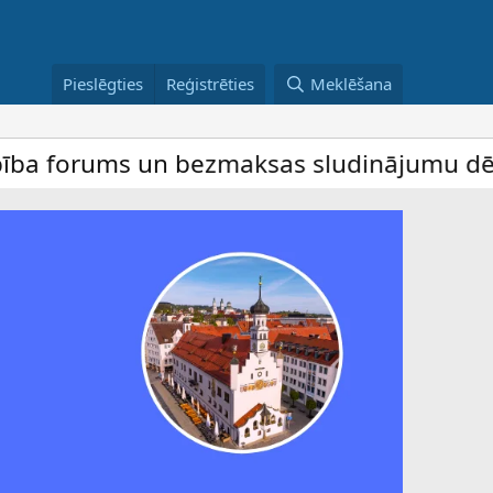
Pieslēgties
Reģistrēties
Meklēšana
ums un bezmaksas sludinājumu dēlis – dalī