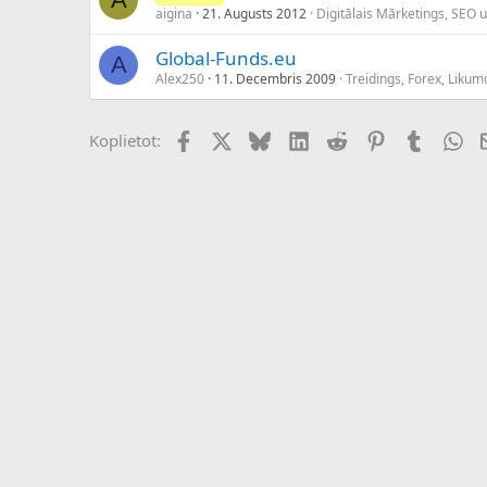
aigina
21. Augusts 2012
Digitālais Mārketings, SEO 
Global-Funds.eu
A
Alex250
11. Decembris 2009
Treidings, Forex, Liku
Facebook
X (Twitter)
Bluesky
LinkedIn
Reddit
Pinterest
Tumblr
Wh
Koplietot: