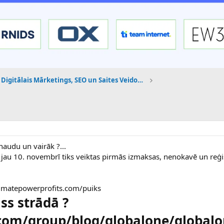
Digitālais Mārketings, SEO un Saites Veidošana
naudu un vairāk ?...
 , jau 10. novembrī tiks veiktas pirmās izmaksas, nenokavē un reģis
ltimatepowerprofits.com/puiks
iss strādā ?
.com/group/blog/globalone/globalo