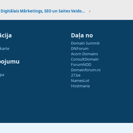
Digitālais Mārketings, SEO un Saites Veidošana
cija
Daļa no
Domain Summit
 karte
DNForum
Acorn Domains
ConsultDomain
pojumu
ForumNDD
Domainforum.ro
apa
27.be
NamesLot
Hostmaria