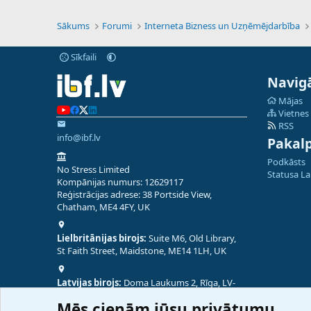
Sākums
Forumi
Interneta Bizness un Uzņēmējdarbība
Sīkfaili
Navigā
Mājas
Vietnes
RSS
info@ibf.lv
Pakal
Podkāsts
No Stress Limited
Statusa L
Kompānijas numurs: 12629117
Reģistrācijas adrese: 38 Portside View,
Chatham, ME4 4FY, UK
Lielbritānijas birojs:
Suite M6, Old Library,
St Faith Street, Maidstone, ME14 1LH, UK
Latvijas birojs:
Doma Laukums 2, Rīga, LV-
1050, Latvija
Mēs cienām jūsu privātumu