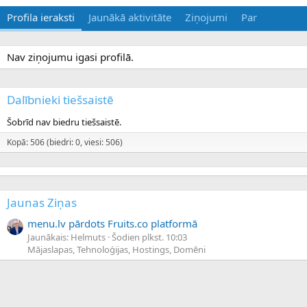
Profila ieraksti
Jaunākā aktivitāte
Ziņojumi
Par
Nav ziņojumu igasi profilā.
Dalībnieki tiešsaistē
Šobrīd nav biedru tiešsaistē.
Kopā: 506 (biedri: 0, viesi: 506)
Jaunas Ziņas
menu.lv pārdots Fruits.co platformā
Jaunākais: Helmuts
Šodien plkst. 10:03
Mājaslapas, Tehnoloģijas, Hostings, Domēni