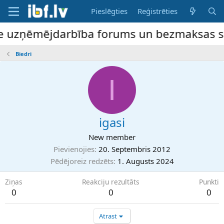
Pieslēgties
Reģistrēties
ne uzņēmējdarbība forums un bezmaksas slud
Biedri
I
igasi
New member
Pievienojies
20. Septembris 2012
Pēdējoreiz redzēts
1. Augusts 2024
Ziņas
Reakciju rezultāts
Punkti
0
0
0
Atrast