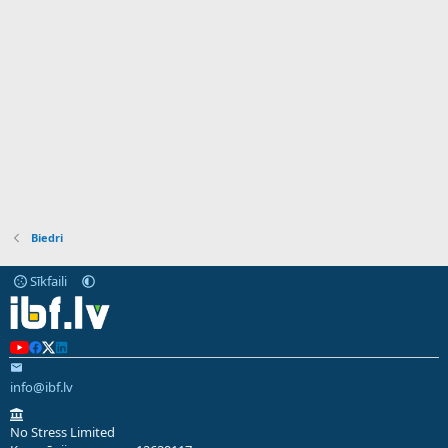
Biedri
Sīkfaili
info@ibf.lv
No Stress Limited