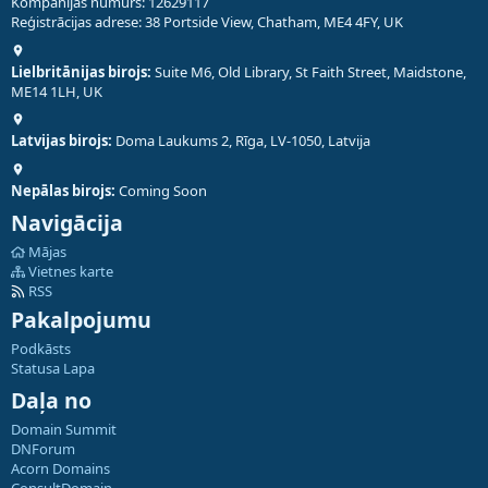
Kompānijas numurs: 12629117
Reģistrācijas adrese: 38 Portside View, Chatham, ME4 4FY, UK
Lielbritānijas birojs:
Suite M6, Old Library, St Faith Street, Maidstone,
ME14 1LH, UK
Latvijas birojs:
Doma Laukums 2, Rīga, LV-1050, Latvija
Nepālas birojs:
Coming Soon
Navigācija
Mājas
Vietnes karte
RSS
Pakalpojumu
Podkāsts
Statusa Lapa
Daļa no
Domain Summit
DNForum
Acorn Domains
ConsultDomain