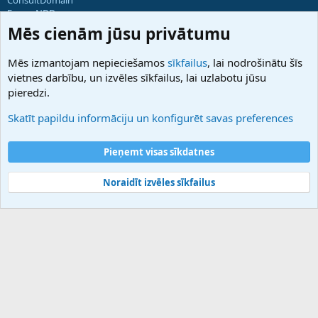
ForumNDD
Domainforum.ro
Mēs cienām jūsu privātumu
27.be
NamesLot
Mēs izmantojam nepieciešamos
sīkfailus
, lai nodrošinātu šīs
Hostmaria
vietnes darbību, un izvēles sīkfailus, lai uzlabotu jūsu
Atbalsts
pieredzi.
Sazinieties ar mums
Palīdzība
Skatīt papildu informāciju un konfigurēt savas preferences
Noteikumi un nosacījumi
Privātuma politika
Pieņemt visas sīkdatnes
Noraidīt izvēles sīkfailus
®
Community platform by XenForo
© 2010-2025 XenForo Ltd.