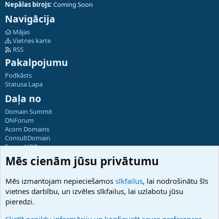
Nepālas birojs:
Coming Soon
Navigācija
Mājas
Vietnes karte
RSS
Pakalpojumu
Podkāsts
Statusa Lapa
Daļa no
Domain Summit
DNForum
Acorn Domains
ConsultDomain
ForumNDD
Domainforum.ro
Mēs cienām jūsu privātumu
27.be
NamesLot
Mēs izmantojam nepieciešamos
sīkfailus
, lai nodrošinātu šīs
Hostmaria
vietnes darbību, un izvēles sīkfailus, lai uzlabotu jūsu
Atbalsts
pieredzi.
Sazinieties ar mums
Palīdzība