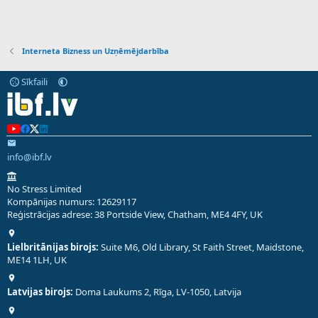
Interneta Bizness un Uzņēmējdarbība
Sīkfaili
info@ibf.lv
No Stress Limited
Kompānijas numurs: 12629117
Reģistrācijas adrese: 38 Portside View, Chatham, ME4 4FY, UK
Lielbritānijas birojs:
Suite M6, Old Library, St Faith Street, Maidstone,
ME14 1LH, UK
Latvijas birojs:
Doma Laukums 2, Rīga, LV-1050, Latvija