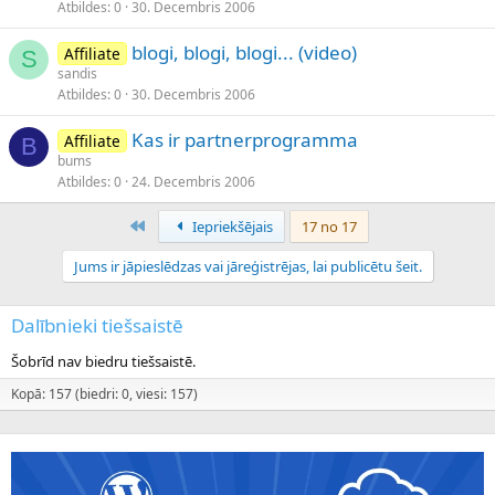
Atbildes
0
30. Decembris 2006
blogi, blogi, blogi... (video)
Affiliate
S
sandis
Atbildes
0
30. Decembris 2006
Kas ir partnerprogramma
Affiliate
B
bums
Atbildes
0
24. Decembris 2006
Pirmais
Iepriekšējais
17 no 17
Jums ir jāpieslēdzas vai jāreģistrējas, lai publicētu šeit.
Dalībnieki tiešsaistē
Šobrīd nav biedru tiešsaistē.
Kopā: 157 (biedri: 0, viesi: 157)