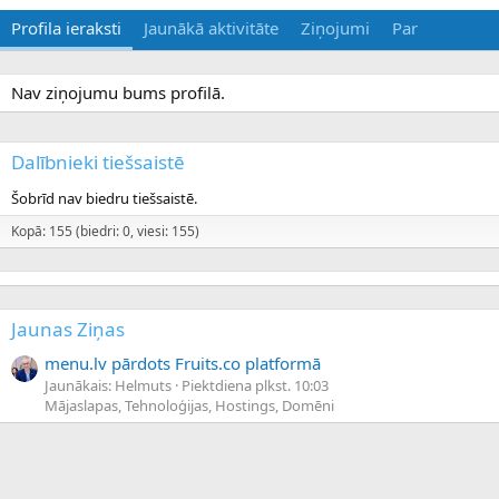
Profila ieraksti
Jaunākā aktivitāte
Ziņojumi
Par
Nav ziņojumu bums profilā.
Dalībnieki tiešsaistē
Šobrīd nav biedru tiešsaistē.
Kopā: 155 (biedri: 0, viesi: 155)
Jaunas Ziņas
menu.lv pārdots Fruits.co platformā
Jaunākais: Helmuts
Piektdiena plkst. 10:03
Mājaslapas, Tehnoloģijas, Hostings, Domēni