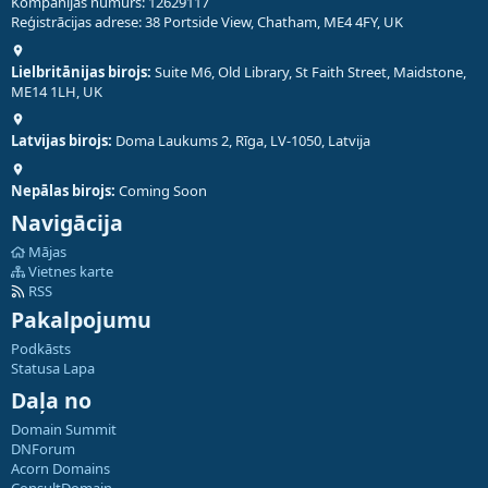
Kompānijas numurs: 12629117
Reģistrācijas adrese: 38 Portside View, Chatham, ME4 4FY, UK
Lielbritānijas birojs:
Suite M6, Old Library, St Faith Street, Maidstone,
ME14 1LH, UK
Latvijas birojs:
Doma Laukums 2, Rīga, LV-1050, Latvija
Nepālas birojs:
Coming Soon
Navigācija
Mājas
Vietnes karte
RSS
Pakalpojumu
Podkāsts
Statusa Lapa
Daļa no
Domain Summit
DNForum
Acorn Domains
ConsultDomain