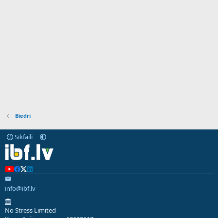
Biedri
Sīkfaili
info@ibf.lv
No Stress Limited