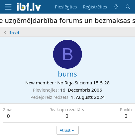
Pieslēgties
Reģistrēties
ne uzņēmējdarbība forums un bezmaksas slu
Biedri
B
bums
New member
·
No
Riga Silciema 15-5-28
Pievienojies
16. Decembris 2006
Pēdējoreiz redzēts
1. Augusts 2024
Ziņas
Reakciju rezultāts
Punkti
0
0
0
Atrast