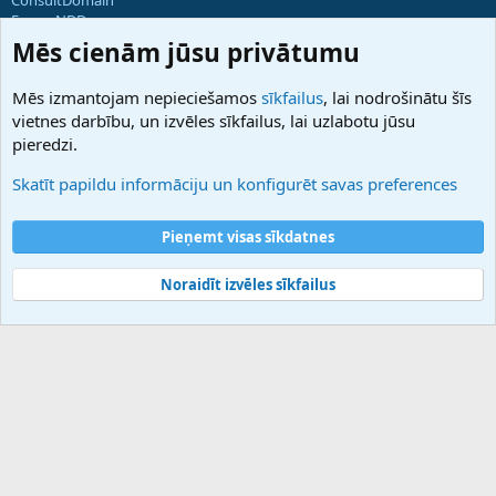
ForumNDD
Domainforum.ro
Mēs cienām jūsu privātumu
27.be
NamesLot
Mēs izmantojam nepieciešamos
sīkfailus
, lai nodrošinātu šīs
Hostmaria
vietnes darbību, un izvēles sīkfailus, lai uzlabotu jūsu
Atbalsts
pieredzi.
Sazinieties ar mums
Palīdzība
Skatīt papildu informāciju un konfigurēt savas preferences
Noteikumi un nosacījumi
Privātuma politika
Pieņemt visas sīkdatnes
Noraidīt izvēles sīkfailus
®
Community platform by XenForo
© 2010-2025 XenForo Ltd.