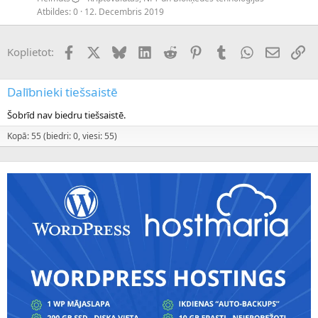
Atbildes
0
12. Decembris 2019
Facebook
X (Twitter)
Bluesky
LinkedIn
Reddit
Pinterest
Tumblr
WhatsApp
E-pasts
Sai
Koplietot:
Dalībnieki tiešsaistē
Šobrīd nav biedru tiešsaistē.
Kopā: 55 (biedri: 0, viesi: 55)