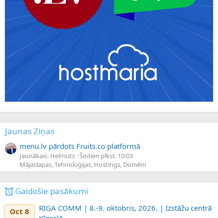
Jaunas Ziņas
menu.lv pārdots Fruits.co platformā
Jaunākais: Helmuts
Šodien plkst. 10:03
Mājaslapas, Tehnoloģijas, Hostings, Domēni
Gaidošie pasākumi
RIGA COMM | 8.-9. oktobris, 2026. | Izstāžu centrā
Oct 8