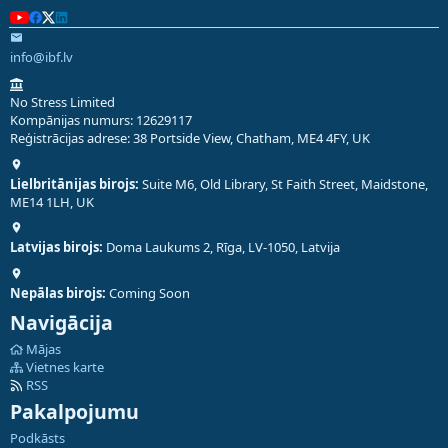
info@ibf.lv
No Stress Limited
Kompānijas numurs: 12629117
Reģistrācijas adrese: 38 Portside View, Chatham, ME4 4FY, UK
Lielbritānijas birojs:
Suite M6, Old Library, St Faith Street, Maidstone,
ME14 1LH, UK
Latvijas birojs:
Doma Laukums 2, Rīga, LV-1050, Latvija
Nepālas birojs:
Coming Soon
Navigācija
Mājas
Vietnes karte
RSS
Pakalpojumu
Podkāsts