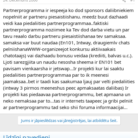
24. Decembris 2006
#1
n
a
a
t
Partnerprogramma ir iespeeja ko dod sponsors daliibniekiem
u
u
nopelniit ar partneru piesaistiishanu. meedz buut dazhaadi
z
m
veidi kaa piedaliities partnerprogrammaa..faktiski
s
s
partnerprogramma noziimee ka Tev dod darba vietu un par
ā
c
tavu reaalo darbu partneru piesaistiishanaa tev samaksaa.
ē
samaksa var buut naudaa (En101, Intway, draugiemlv chats
j
pelniishanaWWW-organizeejot konkursu aktiivaakais
s
chatotaajs) vai dazhaadu bonusu veidaa (krediiti, balvas u.c.).
Ljoti sarezgjiita un naudu nesosha sheema ir EN101 bet
pavisam vienkaarsha ir jetswap...Ir projekti kur lai saaktu
piedaliities partnerprogrammaa par to ik meenesi
jaamaksaa..bet ir taadi kas saakumaa ljauj par velti piedaliities
(intway 3 pirmos meeneshus peec apmaksaatas daliibas) Ir
projekti kas piedaavaa partnerprogrammu, bet apmaana un
neko nemaksaa par to...tas ir internets taapeec ja gribi pelniit
ar partnerprogrammu tad seko shii foruma informaacijai...
Jums ir jāpieslēdzas vai jāreģistrējas, lai atbildētu šeit.
Līdzīgi pavedieni