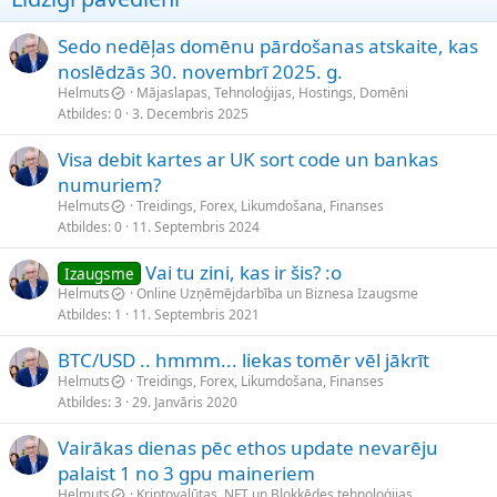
Sedo nedēļas domēnu pārdošanas atskaite, kas
noslēdzās 30. novembrī 2025. g.
Helmuts
Mājaslapas, Tehnoloģijas, Hostings, Domēni
Atbildes
0
3. Decembris 2025
Visa debit kartes ar UK sort code un bankas
numuriem?
Helmuts
Treidings, Forex, Likumdošana, Finanses
Atbildes
0
11. Septembris 2024
Vai tu zini, kas ir šis? :o
Izaugsme
Helmuts
Online Uzņēmējdarbība un Biznesa Izaugsme
Atbildes
1
11. Septembris 2021
BTC/USD .. hmmm... liekas tomēr vēl jākrīt
Helmuts
Treidings, Forex, Likumdošana, Finanses
Atbildes
3
29. Janvāris 2020
Vairākas dienas pēc ethos update nevarēju
palaist 1 no 3 gpu maineriem
Helmuts
Kriptovalūtas, NFT un Blokķēdes tehnoloģijas