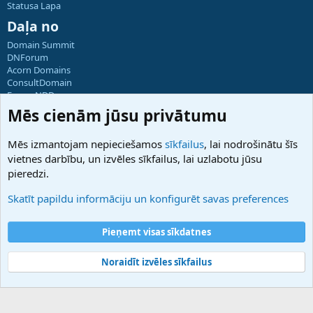
Statusa Lapa
Daļa no
Domain Summit
DNForum
Acorn Domains
ConsultDomain
ForumNDD
Domainforum.ro
Mēs cienām jūsu privātumu
27.be
NamesLot
Mēs izmantojam nepieciešamos
sīkfailus
, lai nodrošinātu šīs
Hostmaria
vietnes darbību, un izvēles sīkfailus, lai uzlabotu jūsu
Atbalsts
pieredzi.
Sazinieties ar mums
Palīdzība
Skatīt papildu informāciju un konfigurēt savas preferences
Noteikumi un nosacījumi
Privātuma politika
Pieņemt visas sīkdatnes
Noraidīt izvēles sīkfailus
®
Community platform by XenForo
© 2010-2025 XenForo Ltd.