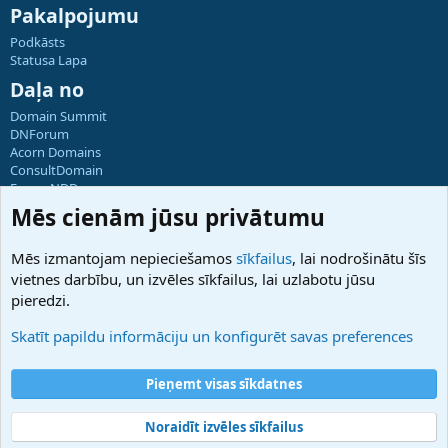
Pakalpojumu
Podkāsts
Statusa Lapa
Daļa no
Domain Summit
DNForum
Acorn Domains
ConsultDomain
ForumNDD
Domainforum.ro
Mēs cienām jūsu privātumu
27.be
NamesLot
Mēs izmantojam nepieciešamos
sīkfailus
, lai nodrošinātu šīs
Hostmaria
vietnes darbību, un izvēles sīkfailus, lai uzlabotu jūsu
Atbalsts
pieredzi.
Sazinieties ar mums
Palīdzība
Skatīt papildu informāciju un konfigurēt savas preferences
Noteikumi un nosacījumi
Privātuma politika
Pieņemt visas sīkdatnes
Noraidīt izvēles sīkfailus
®
Community platform by XenForo
© 2010-2025 XenForo Ltd.