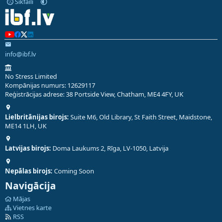
Sīkfaili
info@ibf.lv
No Stress Limited
Kompānijas numurs: 12629117
Reģistrācijas adrese: 38 Portside View, Chatham, ME4 4FY, UK
Lielbritānijas birojs:
Suite M6, Old Library, St Faith Street, Maidstone,
ME14 1LH, UK
Latvijas birojs:
Doma Laukums 2, Rīga, LV-1050, Latvija
Nepālas birojs:
Coming Soon
Navigācija
Mājas
Vietnes karte
RSS