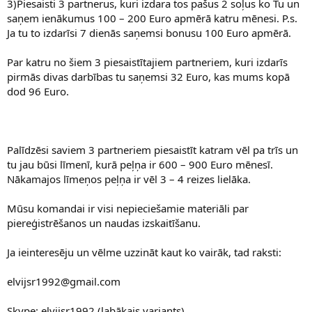
3)Piesaisti 3 partnerus, kuri izdara tos pašus 2 soļus ko Tu un
saņem ienākumus 100 – 200 Euro apmērā katru mēnesi. P.s.
Ja tu to izdarīsi 7 dienās saņemsi bonusu 100 Euro apmērā.
Par katru no šiem 3 piesaistītajiem partneriem, kuri izdarīs
pirmās divas darbības tu saņemsi 32 Euro, kas mums kopā
dod 96 Euro.
Palīdzēsi saviem 3 partneriem piesaistīt katram vēl pa trīs un
tu jau būsi līmenī, kurā peļņa ir 600 – 900 Euro mēnesī.
Nākamajos līmeņos peļņa ir vēl 3 – 4 reizes lielāka.
Mūsu komandai ir visi nepieciešamie materiāli par
piereģistrēšanos un naudas izskaitīšanu.
Ja ieinteresēju un vēlme uzzināt kaut ko vairāk, tad raksti:
elvijsr1992@gmail.com
Skype: elvijsr1992 (labākais variants).