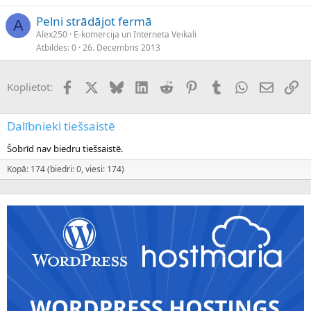
Pelni strādājot fermā
A
Alex250
E-komercija un Interneta Veikali
Atbildes
0
26. Decembris 2013
Facebook
X (Twitter)
Bluesky
LinkedIn
Reddit
Pinterest
Tumblr
WhatsApp
E-pasts
Sai
Koplietot:
Dalībnieki tiešsaistē
Šobrīd nav biedru tiešsaistē.
Kopā: 174 (biedri: 0, viesi: 174)