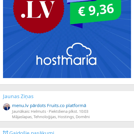
Jaunas Ziņas
menu.lv pārdots Fruits.co platformā
Jaunākais: Helmuts
Piektdiena plkst. 10:03
Mājaslapas, Tehnoloģijas, Hostings, Domēni
Gaidošie pasākumi