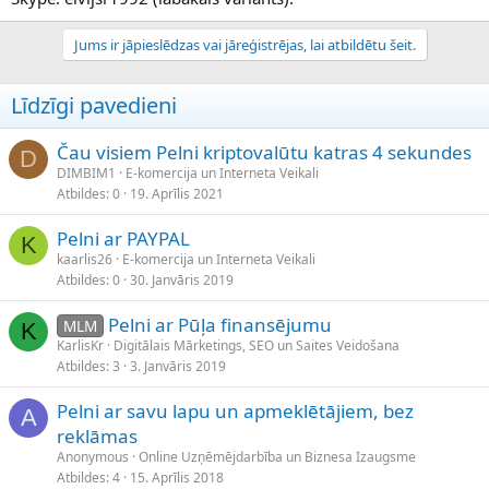
Jums ir jāpieslēdzas vai jāreģistrējas, lai atbildētu šeit.
Līdzīgi pavedieni
Čau visiem Pelni kriptovalūtu katras 4 sekundes
D
DIMBIM1
E-komercija un Interneta Veikali
Atbildes
0
19. Aprīlis 2021
Pelni ar PAYPAL
K
kaarlis26
E-komercija un Interneta Veikali
Atbildes
0
30. Janvāris 2019
Pelni ar Pūļa finansējumu
MLM
K
KarlisKr
Digitālais Mārketings, SEO un Saites Veidošana
Atbildes
3
3. Janvāris 2019
Pelni ar savu lapu un apmeklētājiem, bez
A
reklāmas
Anonymous
Online Uzņēmējdarbība un Biznesa Izaugsme
Atbildes
4
15. Aprīlis 2018