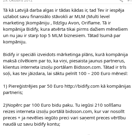
29. Oktobris 2012
#1
n
a
a
t
Tā kā Latvijā darba algas ir tādas kādas ir, tad Tev ir iespēja
u
u
uzlabot savu finansiālo stāvokli ar MLM (Multi level
z
m
marketing )kompāniju , līdzīgu Avon, Oriflame. Tā ir
s
s
kompānija Bidify, kura atvērta tikai pirms dažiem mēnešiem
ā
c
un nu jau ir starp top 5 MLM biznesiem. Tātad īsumā par
ē
kompāniju.
j
s
Bidify ir speciāli izveidots mārketinga plāns, kurā kompānija
maksā cilvēkiem par to, ka viņi, piesaista jaunus partnerus,
klientus interneta izsoļu portālam Bidsson.com. Tātad ir trīs
soļi, kas tev jāizdara, lai sāktu pelnīt 100 – 200 Euro mēnesī:
1) Piereģistrējies par 50 Euro http://bidify.com kā kompānijas
partneris;
2)Nopērc par 100 Euro bidu paku. Tu iegūsi 210 solīšanu
reizes interneta izsoļu portālā bidsson.com, kur var nosolīt
preces + ja nevēlies iegūto preci vari saņemt preces vērtību
naudā uz savu bidify kontu;