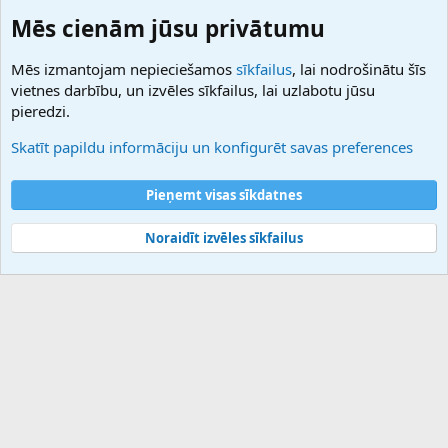
Domainforum.ro
Mēs cienām jūsu privātumu
27.be
NamesLot
Mēs izmantojam nepieciešamos
sīkfailus
, lai nodrošinātu šīs
Hostmaria
vietnes darbību, un izvēles sīkfailus, lai uzlabotu jūsu
Atbalsts
pieredzi.
Sazinieties ar mums
Palīdzība
Skatīt papildu informāciju un konfigurēt savas preferences
Noteikumi un nosacījumi
Privātuma politika
Pieņemt visas sīkdatnes
Noraidīt izvēles sīkfailus
®
Community platform by XenForo
© 2010-2025 XenForo Ltd.