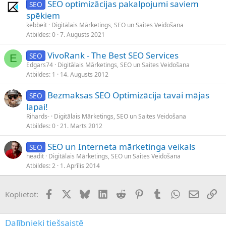
SEO optimizācijas pakalpojumi saviem
SEO
spēkiem
kebbeit
Digitālais Mārketings, SEO un Saites Veidošana
Atbildes
0
7. Augusts 2021
VivoRank - The Best SEO Services
SEO
E
Edgars74
Digitālais Mārketings, SEO un Saites Veidošana
Atbildes
1
14. Augusts 2012
Bezmaksas SEO Optimizācija tavai mājas
SEO
lapai!
Rihards-
Digitālais Mārketings, SEO un Saites Veidošana
Atbildes
0
21. Marts 2012
SEO un Interneta mārketinga veikals
SEO
headit
Digitālais Mārketings, SEO un Saites Veidošana
Atbildes
2
1. Aprīlis 2014
Facebook
X (Twitter)
Bluesky
LinkedIn
Reddit
Pinterest
Tumblr
WhatsApp
E-pasts
Sai
Koplietot:
Dalībnieki tiešsaistē