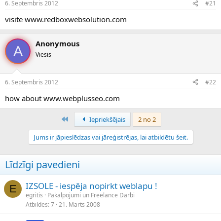
6. Septembris 2012
#21
n
a
a
t
visite www.redboxwebsolution.com
u
u
z
m
s
s
Anonymous
A
ā
Viesis
c
ē
j
6. Septembris 2012
#22
s
how about www.webplusseo.com
Pirmais
Iepriekšējais
2 no 2
Jums ir jāpieslēdzas vai jāreģistrējas, lai atbildētu šeit.
Līdzīgi pavedieni
IZSOLE - iespēja nopirkt weblapu !
E
egritis
Pakalpojumi un Freelance Darbi
Atbildes
7
21. Marts 2008