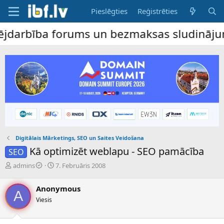
Pieslēgties
Reģistrēties
rbība forums un bezmaksas sludinājumu dēl
Digitālais Mārketings, SEO un Saites Veidošana
Kā optimizēt weblapu - SEO pamācība
SEO
P
S
admins
7. Februāris 2008
a
ā
v
k
Anonymous
e
u
A
Viesis
d
m
i
a
e
d