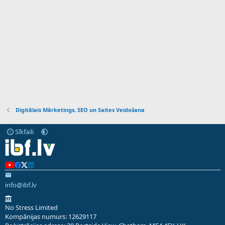
Digitālais Mārketings, SEO un Saites Veidošana
Sīkfaili
info@ibf.lv
No Stress Limited
Kompānijas numurs: 12629117