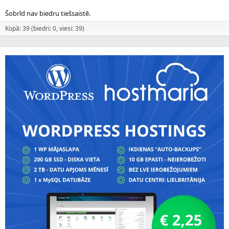
Šobrīd nav biedru tiešsaistē.
Kopā: 39 (biedri: 0, viesi: 39)