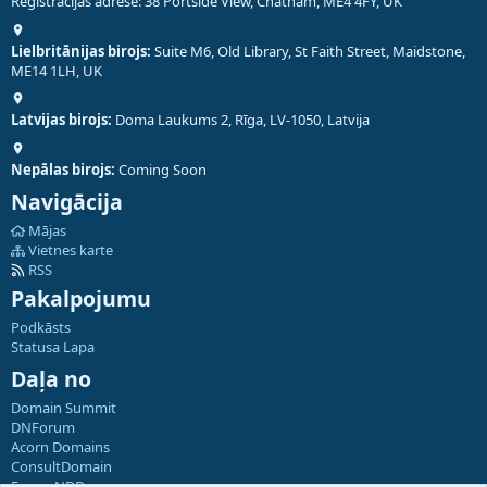
Reģistrācijas adrese: 38 Portside View, Chatham, ME4 4FY, UK
Lielbritānijas birojs:
Suite M6, Old Library, St Faith Street, Maidstone,
ME14 1LH, UK
Latvijas birojs:
Doma Laukums 2, Rīga, LV-1050, Latvija
Nepālas birojs:
Coming Soon
Navigācija
Mājas
Vietnes karte
RSS
Pakalpojumu
Podkāsts
Statusa Lapa
Daļa no
Domain Summit
DNForum
Acorn Domains
ConsultDomain
ForumNDD