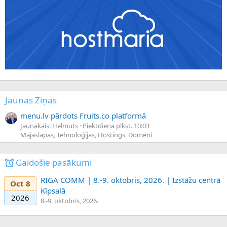
Jaunas Ziņas
menu.lv pārdots Fruits.co platformā
Jaunākais: Helmuts
Piektdiena plkst. 10:03
Mājaslapas, Tehnoloģijas, Hostings, Domēni
Gaidošie pasākumi
RIGA COMM | 8.-9. oktobris, 2026. | Izstāžu centrā
Oct 8
Ķīpsalā
2026
8.-9. oktobris, 2026.