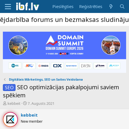
Pieslēgties
Reģistrēties
arbība forums un bezmaksas sludinājumu dē
Digitālais Mārketings, SEO un Saites Veidošana
SEO optimizācijas pakalpojumi saviem
SEO
spēkiem
P
S
kebbeit
7. Augusts 2021
a
ā
v
k
kebbeit
e
u
New member
d
m
i
a