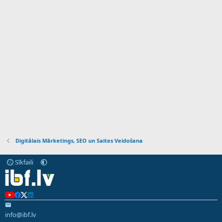
Digitālais Mārketings, SEO un Saites Veidošana
Sīkfaili
info@ibf.lv