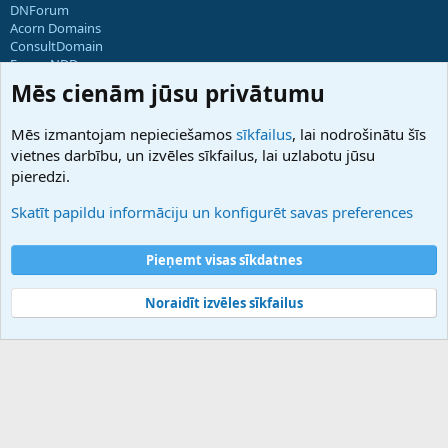
DNForum
Acorn Domains
ConsultDomain
ForumNDD
Domainforum.ro
Mēs cienām jūsu privātumu
27.be
NamesLot
Mēs izmantojam nepieciešamos
sīkfailus
, lai nodrošinātu šīs
Hostmaria
vietnes darbību, un izvēles sīkfailus, lai uzlabotu jūsu
Atbalsts
pieredzi.
Sazinieties ar mums
Palīdzība
Skatīt papildu informāciju un konfigurēt savas preferences
Noteikumi un nosacījumi
Privātuma politika
Pieņemt visas sīkdatnes
Noraidīt izvēles sīkfailus
®
Community platform by XenForo
© 2010-2025 XenForo Ltd.