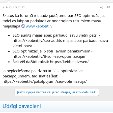
e
d
7. Augusts 2021
#1
n
a
a
t
Skatos ka forumā ir daudz jautājumu par SEO optimizāciju,
u
u
tādēļ es labprāt padalītos ar noderīgiem resursiem mūsu
z
m
mājaslapā
www.kebbeit.lv:
s
s
ā
SEO audits mājaslapai: pārbaudi savu vietni pats! -
c
https://kebbeit.lv/seo-audits-majaslapai-parbaudi-savu-
ē
j
vietni-pats/
s
SEO optimizācija: 6 soļi Taviem panākumiem -
https://kebbeit.lv/6-soli-seo-optimizacijai/
Šeit vēl dažādi raksti: https://kebbeit.lv/seo/
Ja nepieciešama palīdzība ar SEO optimizācijas
pakalpojumiem, tad skaties šeit:
https://kebbeit.lv/pakalpojumi/seo-optimizacija/
Jums ir jāpieslēdzas vai jāreģistrējas, lai atbildētu šeit.
Līdzīgi pavedieni