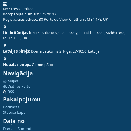
No Stress Limited
Kompānijas numurs: 12629117
Reģistrācijas adrese: 38 Portside View, Chatham, ME4 4FY, UK
Lielbritānijas birojs:
Suite M6, Old Library, St Faith Street, Maidstone,
ME14 1LH, UK
Latvijas birojs:
Doma Laukums 2, Rīga, LV-1050, Latvija
Nepālas birojs:
Coming Soon
Navigācija
Mājas
Vietnes karte
RSS
Pakalpojumu
Podkāsts
Statusa Lapa
Daļa no
Domain Summit