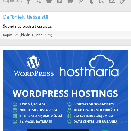
Koplietot:
Dalībnieki tiešsaistē
Šobrīd nav biedru tiešsaistē.
Kopā: 171 (biedri: 0, viesi: 171)