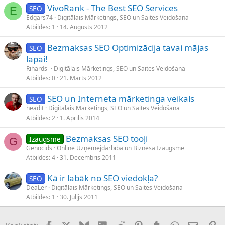
VivoRank - The Best SEO Services
SEO
E
Edgars74
Digitālais Mārketings, SEO un Saites Veidošana
Atbildes
1
14. Augusts 2012
Bezmaksas SEO Optimizācija tavai mājas
SEO
lapai!
Rihards-
Digitālais Mārketings, SEO un Saites Veidošana
Atbildes
0
21. Marts 2012
SEO un Interneta mārketinga veikals
SEO
headit
Digitālais Mārketings, SEO un Saites Veidošana
Atbildes
2
1. Aprīlis 2014
Bezmaksas SEO tooļi
Izaugsme
G
Genocids
Online Uzņēmējdarbība un Biznesa Izaugsme
Atbildes
4
31. Decembris 2011
Kā ir labāk no SEO viedokļa?
SEO
DeaLer
Digitālais Mārketings, SEO un Saites Veidošana
Atbildes
1
30. Jūlijs 2011
Facebook
X (Twitter)
Bluesky
LinkedIn
Reddit
Pinterest
Tumblr
WhatsApp
E-pasts
Sai