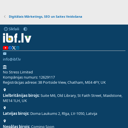
Digitālais Mārketings, SEO un Saites Veidošana
Sīkfaili
info@ibf.lv
No Stress Limited
Kompānijas numurs: 12629117
Reģistrācijas adrese: 38 Portside View, Chatham, ME4 4FY, UK
Lielbritānijas birojs:
Suite M6, Old Library, St Faith Street, Maidstone,
ME14 1LH, UK
Latvijas birojs:
Doma Laukums 2, Rīga, LV-1050, Latvija
Nepālas birojs:
Coming Soon