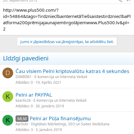
20. Septembris 2012
#1
n
a
a
t
http://www.plus500.com/?
u
u
id=54864&tags=TirdzniecībainternetāTiešsaistestirdzniecībaPl
z
m
atforma200prēmijajaunajiemtirgotājiemwww.Plus500.lv&pl=
s
s
2
ā
c
ē
Jums ir jāpieslēdzas vai jāreģistrējas, lai atbildētu šeit.
j
s
Līdzīgi pavedieni
Čau visiem Pelni kriptovalūtu katras 4 sekundes
D
DIMBIM1
E-komercija un Interneta Veikali
Atbildes
0
19. Aprīlis 2021
Pelni ar PAYPAL
K
kaarlis26
E-komercija un Interneta Veikali
Atbildes
0
30. Janvāris 2019
Pelni ar Pūļa finansējumu
MLM
K
KarlisKr
Digitālais Mārketings, SEO un Saites Veidošana
Atbildes
3
3. Janvāris 2019