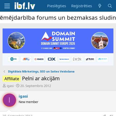
Pieslēgties
Reģistrēties
mējdarbība forums un bezmaksas sludinājum
Digitālais Mārketings, SEO un Saites Veidošana
Pelni ar akcijām
Affiliate
P
S
igasi
20. Septembris 2012
a
ā
v
k
igasi
I
e
u
New member
d
m
i
a
e
d