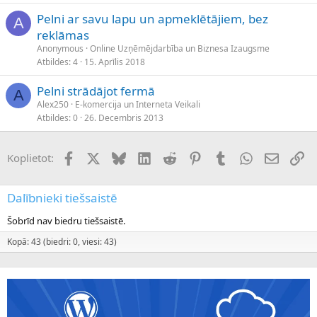
Pelni ar savu lapu un apmeklētājiem, bez
A
reklāmas
Anonymous
Online Uzņēmējdarbība un Biznesa Izaugsme
Atbildes
4
15. Aprīlis 2018
Pelni strādājot fermā
A
Alex250
E-komercija un Interneta Veikali
Atbildes
0
26. Decembris 2013
Facebook
X (Twitter)
Bluesky
LinkedIn
Reddit
Pinterest
Tumblr
WhatsApp
E-pasts
Sai
Koplietot:
Dalībnieki tiešsaistē
Šobrīd nav biedru tiešsaistē.
Kopā: 43 (biedri: 0, viesi: 43)