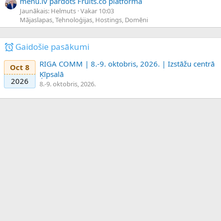
menu.lv pārdots Fruits.co platformā
Jaunākais: Helmuts
Vakar 10:03
Mājaslapas, Tehnoloģijas, Hostings, Domēni
Gaidošie pasākumi
RIGA COMM | 8.-9. oktobris, 2026. | Izstāžu centrā
Oct 8
Ķīpsalā
2026
8.-9. oktobris, 2026.