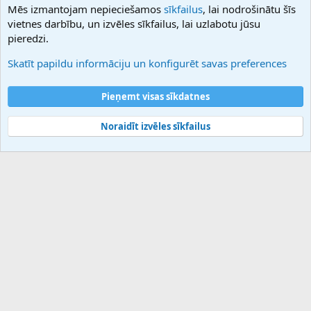
Mēs izmantojam nepieciešamos
sīkfailus
, lai nodrošinātu šīs
Hostmaria
vietnes darbību, un izvēles sīkfailus, lai uzlabotu jūsu
Atbalsts
pieredzi.
Sazinieties ar mums
Palīdzība
Skatīt papildu informāciju un konfigurēt savas preferences
Noteikumi un nosacījumi
Privātuma politika
Pieņemt visas sīkdatnes
Noraidīt izvēles sīkfailus
®
Community platform by XenForo
© 2010-2025 XenForo Ltd.