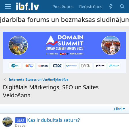
Pieslēgties
Reģistrēties
bība forums un bezmaksas sludinājumu dēli
Interneta Bizness un Uzņēmējdarbība
Digitālais Mārketings, SEO un Saites
Veidošana
Filtri
Kas ir dubultais saturs?
SEO
DeaLer