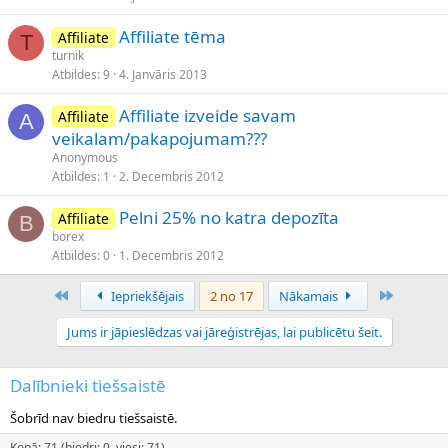
Affiliate tēma
Affiliate
T
turnik
Atbildes
9
4. Janvāris 2013
Affiliate izveide savam
Affiliate
A
veikalam/pakapojumam???
Anonymous
Atbildes
1
2. Decembris 2012
Pelni 25% no katra depozīta
Affiliate
B
borex
Atbildes
0
1. Decembris 2012
Pirmais
Pēdējais
Iepriekšējais
2 no 17
Nākamais
Jums ir jāpieslēdzas vai jāreģistrējas, lai publicētu šeit.
Dalībnieki tiešsaistē
Šobrīd nav biedru tiešsaistē.
Kopā: 71 (biedri: 0, viesi: 71)