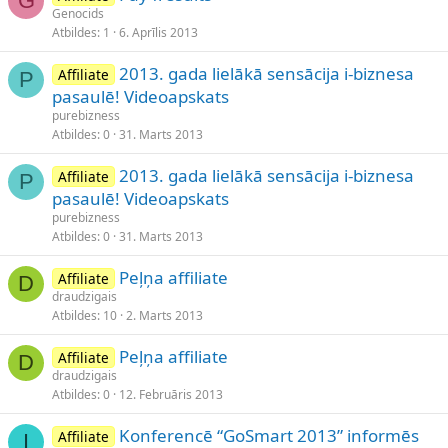
G
Genocids
Atbildes
1
6. Aprīlis 2013
2013. gada lielākā sensācija i-biznesa
Affiliate
P
pasaulē! Videoapskats
purebizness
Atbildes
0
31. Marts 2013
2013. gada lielākā sensācija i-biznesa
Affiliate
P
pasaulē! Videoapskats
purebizness
Atbildes
0
31. Marts 2013
Peļņa affiliate
Affiliate
D
draudzigais
Atbildes
10
2. Marts 2013
Peļņa affiliate
Affiliate
D
draudzigais
Atbildes
0
12. Februāris 2013
Konferencē “GoSmart 2013” informēs
Affiliate
I