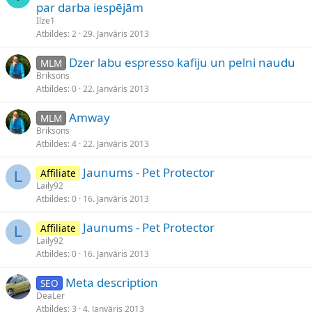
par darba iespējām
Ilze1
Atbildes
2
29. Janvāris 2013
Dzer labu espresso kafiju un pelni naudu
MLM
Briksons
Atbildes
0
22. Janvāris 2013
Amway
MLM
Briksons
Atbildes
4
22. Janvāris 2013
Jaunums - Pet Protector
Affiliate
L
Laily92
Atbildes
0
16. Janvāris 2013
Jaunums - Pet Protector
Affiliate
L
Laily92
Atbildes
0
16. Janvāris 2013
Meta description
SEO
DeaLer
Atbildes
3
4. Janvāris 2013