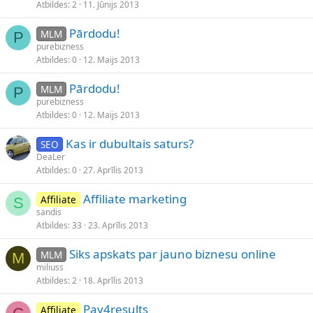
Atbildes
2
11. Jūnijs 2013
Pārdodu!
MLM
P
purebizness
Atbildes
0
12. Maijs 2013
Pārdodu!
MLM
P
purebizness
Atbildes
0
12. Maijs 2013
Kas ir dubultais saturs?
SEO
DeaLer
Atbildes
0
27. Aprīlis 2013
Affiliate marketing
Affiliate
S
sandis
Atbildes
33
23. Aprīlis 2013
Siks apskats par jauno biznesu online
MLM
M
miliuss
Atbildes
2
18. Aprīlis 2013
Pay4results
Affiliate