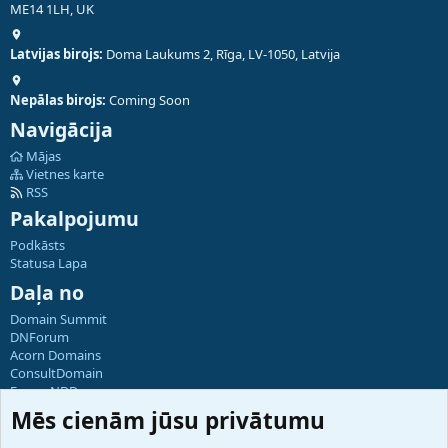
ME14 1LH, UK
Latvijas birojs:
Doma Laukums 2, Rīga, LV-1050, Latvija
Nepālas birojs:
Coming Soon
Navigācija
Mājas
Vietnes karte
RSS
Pakalpojumu
Podkāsts
Statusa Lapa
Daļa no
Domain Summit
DNForum
Acorn Domains
ConsultDomain
ForumNDD
Domainforum.ro
Mēs cienām jūsu privātumu
27.be
NamesLot