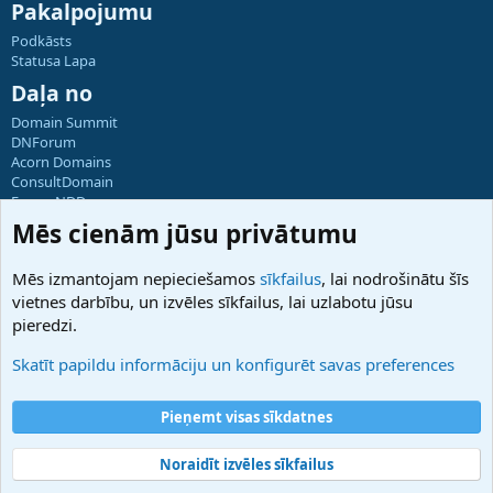
Pakalpojumu
Podkāsts
Statusa Lapa
Daļa no
Domain Summit
DNForum
Acorn Domains
ConsultDomain
ForumNDD
Domainforum.ro
Mēs cienām jūsu privātumu
27.be
NamesLot
Mēs izmantojam nepieciešamos
sīkfailus
, lai nodrošinātu šīs
Hostmaria
vietnes darbību, un izvēles sīkfailus, lai uzlabotu jūsu
Atbalsts
pieredzi.
Sazinieties ar mums
Palīdzība
Skatīt papildu informāciju un konfigurēt savas preferences
Noteikumi un nosacījumi
Privātuma politika
Pieņemt visas sīkdatnes
Noraidīt izvēles sīkfailus
®
Community platform by XenForo
© 2010-2025 XenForo Ltd.