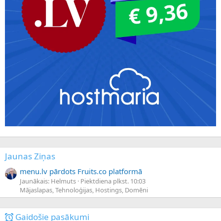
Jaunas Ziņas
menu.lv pārdots Fruits.co platformā
Jaunākais: Helmuts
Piektdiena plkst. 10:03
Mājaslapas, Tehnoloģijas, Hostings, Domēni
Gaidošie pasākumi