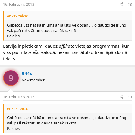
16. Februāris 2013
#8
eriksx teica:
Gribētos uzzināt kā ir jums ar rakstu veidošanu , jo daudzi tie ir Eng
val. paši rakstāt un daudz sanāk rakstīt.
Paldies.
Latvijā ir pietiekami daudz
affiliate
vietējās programmas, kur
viss jau ir latviešu valodā, nekas nav jātulko tikai jāpārdomā
teksts.
944s
9
New member
16. Februāris 2013
#9
eriksx teica:
Gribētos uzzināt kā ir jums ar rakstu veidošanu , jo daudzi tie ir Eng
val. paši rakstāt un daudz sanāk rakstīt.
Paldies.