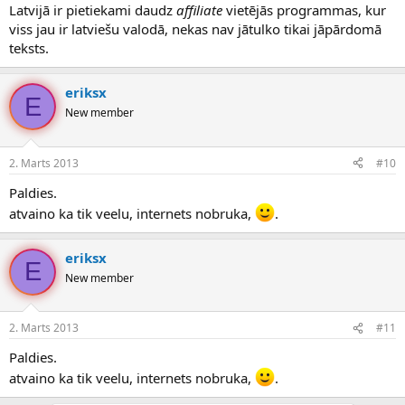
Latvijā ir pietiekami daudz
affiliate
vietējās programmas, kur
viss jau ir latviešu valodā, nekas nav jātulko tikai jāpārdomā
teksts.
eriksx
E
New member
2. Marts 2013
#10
Paldies.
atvaino ka tik veelu, internets nobruka,
.
eriksx
E
New member
2. Marts 2013
#11
Paldies.
atvaino ka tik veelu, internets nobruka,
.