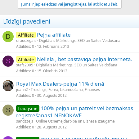
Jums ir jāpieslēdzas vai jāreģistrējas, lai atbildētu šeit.
Līdzīgi pavedieni
Peļņa affiliate
Affiliate
D
draudzigais
Digitālais Mārketings, SEO un Saites Veidošana
Atbildes
0
12. Februāris 2013
Neliela , bet pastāvīga peļņa internetā.
Affiliate
S
stafs2005
Digitālais Mārketings, SEO un Saites Veidošana
Atbildes
0
15. Oktobris 2012
Royal Max Dealers-peļņa 11% dienā
joann2
Treidings, Forex, Likumdošana, Finanses
Atbildes
0
30. Augusts 2012
100% peļņa un patreiz vēl bezmaksas
Izaugsme
S
reģistrēšanās1 NENOKAVĒ
sandzzejs
Online Uzņēmējdarbība un Biznesa Izaugsme
Atbildes
0
28. Augusts 2012