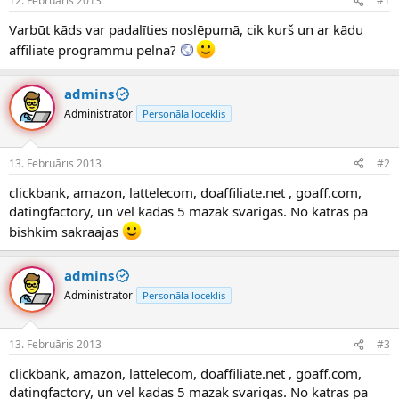
12. Februāris 2013
#1
n
a
a
t
Varbūt kāds var padalīties noslēpumā, cik kurš un ar kādu
u
u
affiliate programmu pelna?
z
m
s
s
ā
admins
c
Administrator
Personāla loceklis
ē
j
s
13. Februāris 2013
#2
clickbank, amazon, lattelecom, doaffiliate.net , goaff.com,
datingfactory, un vel kadas 5 mazak svarigas. No katras pa
bishkim sakraajas
admins
Administrator
Personāla loceklis
13. Februāris 2013
#3
clickbank, amazon, lattelecom, doaffiliate.net , goaff.com,
datingfactory, un vel kadas 5 mazak svarigas. No katras pa