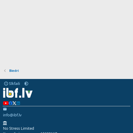
Biedri
Sīkfaili
info@ibf.lv
No Stress Limited