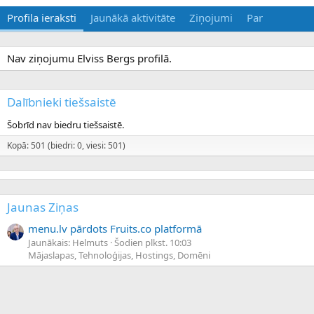
Profila ieraksti
Jaunākā aktivitāte
Ziņojumi
Par
Nav ziņojumu Elviss Bergs profilā.
Dalībnieki tiešsaistē
Šobrīd nav biedru tiešsaistē.
Kopā: 501 (biedri: 0, viesi: 501)
Jaunas Ziņas
menu.lv pārdots Fruits.co platformā
Jaunākais: Helmuts
Šodien plkst. 10:03
Mājaslapas, Tehnoloģijas, Hostings, Domēni