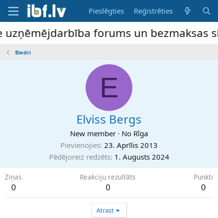
Pieslēgties
Reģistrēties
ne uzņēmējdarbība forums un bezmaksas slu
Biedri
E
Elviss Bergs
New member
·
No
Rîga
Pievienojies
23. Aprīlis 2013
Pēdējoreiz redzēts
1. Augusts 2024
Ziņas
Reakciju rezultāts
Punkti
0
0
0
Atrast