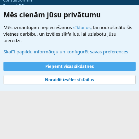
ForumNDD
Domainforum.ro
Mēs cienām jūsu privātumu
27.be
NamesLot
Mēs izmantojam nepieciešamos
sīkfailus
, lai nodrošinātu šīs
Hostmaria
vietnes darbību, un izvēles sīkfailus, lai uzlabotu jūsu
Atbalsts
pieredzi.
Sazinieties ar mums
Palīdzība
Skatīt papildu informāciju un konfigurēt savas preferences
Noteikumi un nosacījumi
Privātuma politika
Pieņemt visas sīkdatnes
Noraidīt izvēles sīkfailus
®
Community platform by XenForo
© 2010-2025 XenForo Ltd.