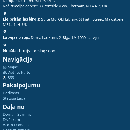
Kompānijas numurs: 12629117
Reģistrācijas adrese: 38 Portside View, Chatham, ME4 4FY, UK
Lielbritānijas birojs:
Suite M6, Old Library, St Faith Street, Maidstone,
ME14 1LH, UK
Latvijas birojs:
Doma Laukums 2, Rīga, LV-1050, Latvija
Nepālas birojs:
Coming Soon
Navigācija
Mājas
Vietnes karte
RSS
Pakalpojumu
Podkāsts
Statusa Lapa
Daļa no
Domain Summit
DNForum
Acorn Domains
ConsultDomain