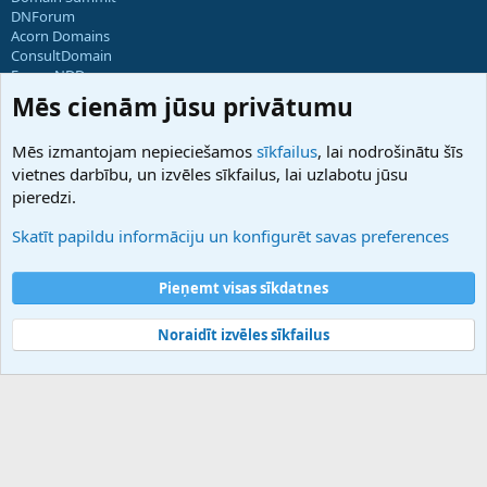
DNForum
Acorn Domains
ConsultDomain
ForumNDD
Domainforum.ro
Mēs cienām jūsu privātumu
27.be
NamesLot
Mēs izmantojam nepieciešamos
sīkfailus
, lai nodrošinātu šīs
Hostmaria
vietnes darbību, un izvēles sīkfailus, lai uzlabotu jūsu
Atbalsts
pieredzi.
Sazinieties ar mums
Palīdzība
Skatīt papildu informāciju un konfigurēt savas preferences
Noteikumi un nosacījumi
Privātuma politika
Pieņemt visas sīkdatnes
Noraidīt izvēles sīkfailus
®
Community platform by XenForo
© 2010-2025 XenForo Ltd.