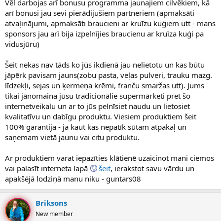
Vēl darbojas arī bonusu programma jaunajiem cilvēkiem, kā
arī bonusi jau sevi pierādijušiem partneriem (apmaksāti
atvaļinājumi, apmaksāti braucieni ar kruīzu kuģiem utt - mans
sponsors jau arī bija izpelnījies braucienu ar kruīza kuģi pa
vidusjūru)
Šeit nekas nav tāds ko jūs ikdienā jau nelietotu un kas būtu
jāpērk pavisam jauns(zobu pasta, veļas pulveri, trauku mazg.
līdzekļi, sejas un ķermeņa krēmi, franču smaržas utt). Jums
tikai jānomaina jūsu tradicionālie supermārketi pret šo
internetveikalu un ar to jūs pelnīsiet naudu un lietosiet
kvalitatīvu un dabīgu produktu. Viesiem produktiem šeit
100% garantija - ja kaut kas nepatīk sūtam atpakaļ un
saņemam vietā jaunu vai citu produktu.
Ar produktiem varat iepazīties klātienē uzaicinot mani ciemos
vai palasīt interneta lapā
šeit
, ierakstot savu vārdu un
apakšējā lodziņā manu niku - guntars08
Briksons
New member