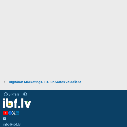
Digitālais Mārketings, SEO un Saites Veidošana
Sīkfaili
info@ibf.lv