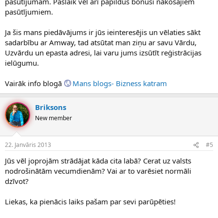
pasūtījumam. Pašlaik vēl arī papildus bonusi nākošajiem
pasūtījumiem.
Ja šis mans piedāvājums ir jūs ieinteresējis un vēlaties sākt
sadarbību ar Amway, tad atsūtat man ziņu ar savu Vārdu,
Uzvārdu un epasta adresi, lai varu jums izsūtīt reģistrācijas
ielūgumu.
Vairāk info blogā
Mans blogs- Bizness katram
Briksons
New member
22. Janvāris 2013
#5
Jūs vēl joprojām strādājat kāda cita labā? Cerat uz valsts
nodrošinātām vecumdienām? Vai ar to varēsiet normāli
dzīvot?
Liekas, ka pienācis laiks pašam par sevi parūpēties!