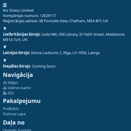
No Stress Limited
Kompānijas numurs: 12629117
Reģistrācijas adrese: 38 Portside View, Chatham, ME4 4FY, UK
Lielbritānijas birojs:
Suite M6, Old Library, St Faith Street, Maidstone,
ME14 1LH, UK
Latvijas birojs:
Doma Laukums 2, Rīga, LV-1050, Latvija
Nepālas birojs:
Coming Soon
Navigācija
Mājas
Vietnes karte
RSS
Pakalpojumu
Podkāsts
Statusa Lapa
Daļa no
Domain Summit