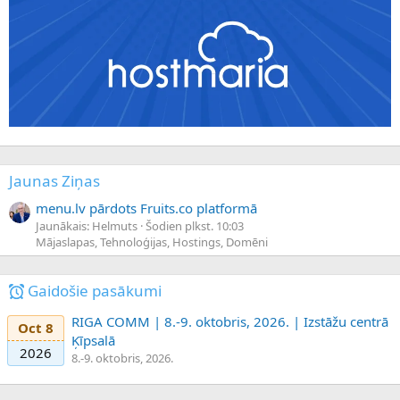
Jaunas Ziņas
menu.lv pārdots Fruits.co platformā
Jaunākais: Helmuts
Šodien plkst. 10:03
Mājaslapas, Tehnoloģijas, Hostings, Domēni
Gaidošie pasākumi
RIGA COMM | 8.-9. oktobris, 2026. | Izstāžu centrā
Oct 8
Ķīpsalā
2026
8.-9. oktobris, 2026.