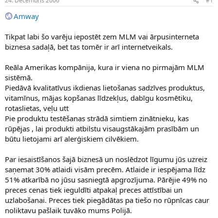
24. Decembris 2006
#1
n
a
a
t
Amway
u
u
z
m
Tikpat labi šo varēju iepostēt zem MLM vai ārpusinterneta
s
s
biznesa sadaļā, bet tas tomēr ir arī internetveikals.
ā
c
ē
Reāla Amerikas kompānija, kura ir viena no pirmajām MLM
j
sistēmā.
s
Piedāvā kvalitatīvus ikdienas lietošanas sadzīves produktus,
vitamīnus, mājas kopšanas līdzekļus, dabīgu kosmētiku,
rotaslietas, veļu utt
Pie produktu testēšanas strādā simtiem zinātnieku, kas
rūpējas , lai produkti atbilstu visaugstākajām prasībām un
būtu lietojami arī alerģiskiem cilvēkiem.
Par iesaistīšanos šajā biznesā un noslēdzot līgumu jūs uzreiz
saņemat 30% atlaidi visām precēm. Atlaide ir iespējama līdz
51% atkarībā no jūsu sasniegtā apgrozījuma. Pārējie 49% no
preces cenas tiek ieguldīti atpakaļ preces attīstībai un
uzlabošanai. Preces tiek piegādātas pa tiešo no rūpnīcas caur
noliktavu pašlaik tuvāko mums Polijā.