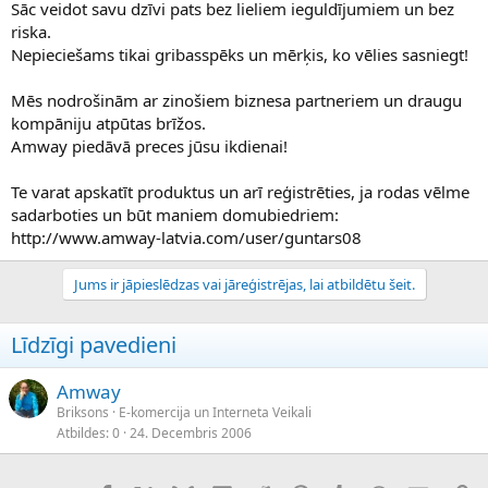
Sāc veidot savu dzīvi pats bez lieliem ieguldījumiem un bez
riska.
Nepieciešams tikai gribasspēks un mērķis, ko vēlies sasniegt!
Mēs nodrošinām ar zinošiem biznesa partneriem un draugu
kompāniju atpūtas brīžos.
Amway piedāvā preces jūsu ikdienai!
Te varat apskatīt produktus un arī reģistrēties, ja rodas vēlme
sadarboties un būt maniem domubiedriem:
http://www.amway-latvia.com/user/guntars08
Jums ir jāpieslēdzas vai jāreģistrējas, lai atbildētu šeit.
Līdzīgi pavedieni
Amway
Briksons
E-komercija un Interneta Veikali
Atbildes
0
24. Decembris 2006