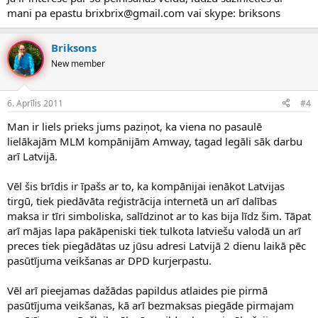
mani pa epastu brixbrix@gmail.com vai skype: briksons
Briksons
New member
6. Aprīlis 2011
#4
Man ir liels prieks jums paziņot, ka viena no pasaulē
lielākajām MLM kompānijām Amway, tagad legāli sāk darbu
arī Latvijā.
Vēl šis brīdis ir īpašs ar to, ka kompānijai ienākot Latvijas
tirgū, tiek piedāvāta reģistrācija internetā un arī dalības
maksa ir tīri simboliska, salīdzinot ar to kas bija līdz šim. Tāpat
arī mājas lapa pakāpeniski tiek tulkota latviešu valodā un arī
preces tiek piegādātas uz jūsu adresi Latvijā 2 dienu laikā pēc
pasūtījuma veikšanas ar DPD kurjerpastu.
Vēl arī pieejamas dažādas papildus atlaides pie pirmā
pasūtījuma veikšanas, kā arī bezmaksas piegāde pirmajam