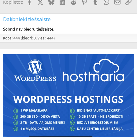
Facebook
X (Twitter)
Bluesky
LinkedIn
Reddit
Pinterest
Tumblr
WhatsApp
E-pasts
Sai
Koplietot:
Dalībnieki tiešsaistē
Šobrīd nav biedru tiešsaistē.
Kopā: 444 (biedri: 0, viesi: 444)