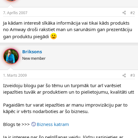
7. Aprīlis 2007
#2
Ja kādam interesē sīkāka informācija vai tikai kāds produkts
no Amway droši rakstiet man un sarunāsim gan prezentāciju
gan produktu piegādi
Briksons
New member
1. Marts 2009
#3
Izveidoju blogu par šo tēmu un turpmāk tur arī varēsiet
iepazīties tuvāk ar produktiem un to pielietojumu, kvalitāti utt
Pagaidām tur varat iepazīties ar manu improvizāciju par to
kāpēc ir vērts nodarboties ar šo biznesu.
Blogs te >>>
Bizness katram
Ja ir interese par šo pelnīšanas veidu, lūdzu sazinieties ar