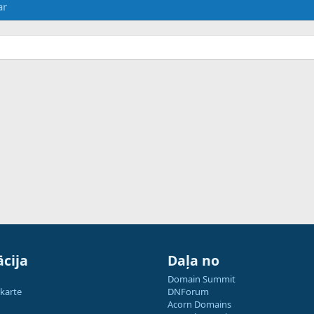
ar
cija
Daļa no
Domain Summit
 karte
DNForum
Acorn Domains