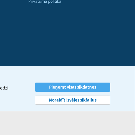
Privātuma politika
Pieņemt visas sīkdatnes
edzi.
Noraidīt izvēles sīkfailus