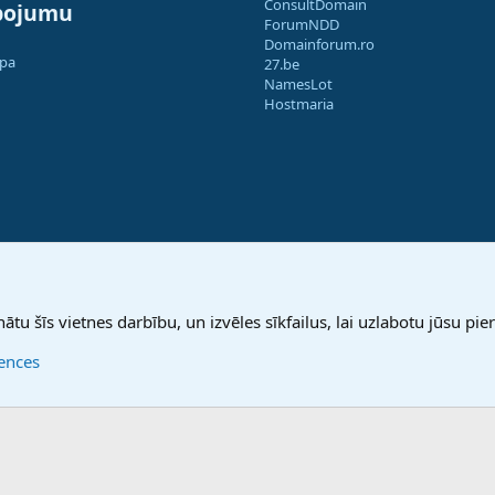
ConsultDomain
pojumu
ForumNDD
Domainforum.ro
apa
27.be
NamesLot
Hostmaria
nātu šīs vietnes darbību, un izvēles sīkfailus, lai uzlabotu jūsu pier
rences
®
Community platform by XenForo
© 2010-2025 XenForo Ltd.