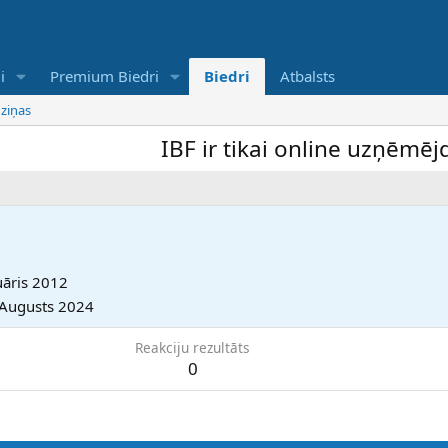
i
Premium Biedri
Biedri
Atbalsts
 ziņas
IBF ir tikai online uzņēmējdar
uāris 2012
 Augusts 2024
Reakciju rezultāts
0