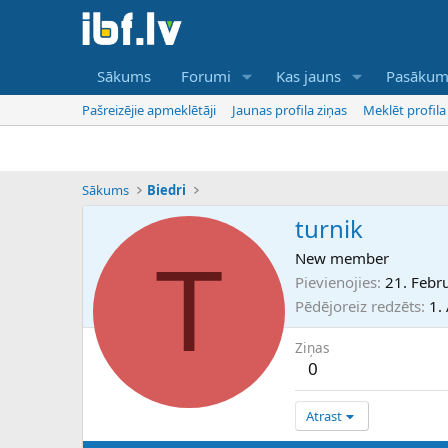
Sākums
Forumi
Kas jauns
Pasākum
Pašreizējie apmeklētāji
Jaunas profila ziņas
Meklēt profila
Sākums
Biedri
turnik
T
New member
Pievienojies
21. Febr
Pēdējoreiz redzēts
1.
Ziņas
0
Atrast