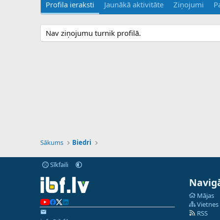
Profila ieraksti
Jaunākā aktivitāte
Ziņojumi
P
Nav ziņojumu turnik profilā.
Sākums
Biedri
Sīkfaili
Navigā
Mājas
Vietnes
RSS