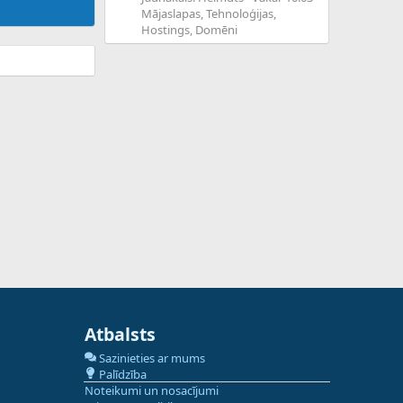
Mājaslapas, Tehnoloģijas,
Hostings, Domēni
Atbalsts
Sazinieties ar mums
Palīdzība
Noteikumi un nosacījumi