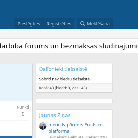
Pieslēgties
Reģistrēties
Meklēšana
bība forums un bezmaksas sludinājumu dēli
Dalībnieki tiešsaistē
Šobrīd nav biedru tiešsaistē.
Kopā: 43 (biedri: 0, viesi: 43)
Punkti
0
Jaunas Ziņas
menu.lv pārdots Fruits.co
platformā
Jaunākais: Helmuts
Vakar 10:03