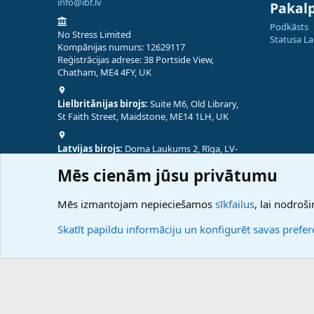
info@ibf.lv
Pakal
Podkāsts
No Stress Limited
Statusa L
Kompānijas numurs: 12629117
Reģistrācijas adrese: 38 Portside View,
Chatham, ME4 4FY, UK
Lielbritānijas birojs:
Suite M6, Old Library,
St Faith Street, Maidstone, ME14 1LH, UK
Latvijas birojs:
Doma Laukums 2, Rīga, LV-
1050, Latvija
Mēs cienām jūsu privātumu
Nepālas birojs:
Coming Soon
Mēs izmantojam nepieciešamos
sīkfailus
, lai nodroši
Skatīt papildu informāciju un konfigurēt savas prefe