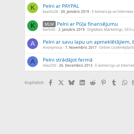
Pelni ar PAYPAL
K
kaarlis26
30. Janvāris 2019
E-komercija un Interneta 
Pelni ar Pūļa finansējumu
MLM
K
KarlisKr
2. Janvāris 2019
Digitālais Mārketings, SEO 
Pelni ar savu lapu un apmeklētājiem,
A
Anonymous
7. Novembris 2017
Online Uzņēmējdarb
Pelni strādājot fermā
A
Alex250
26. Decembris 2013
E-komercija un Internet
Facebook
X (Twitter)
Bluesky
LinkedIn
Reddit
Pinterest
Tumblr
Wh
Koplietot: