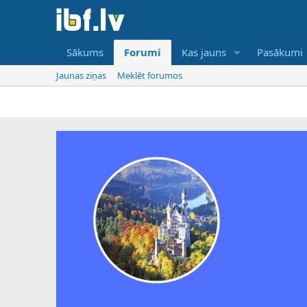
Sākums
Forumi
Kas jauns
Pasākumi
Jaunas ziņas
Meklēt forumos