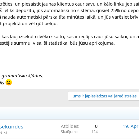
ēties, un piesaistīt jaunas klientus caur savu unikālo linku jeb sai
urš ieliks depozītu, jūs automatiski no sistēma, gūsiet 25% no depo
 nauda automatiski pārskaitīta minūtes laikā, un jūs varēsiet brīvi
ēt projektā un vēl gūt pelņu.
kas ļauj izsekot cilvēku skaitu, kas ir iegājis caur jūsu saikni, un a
vestējis summu, visa, ši statistika, būs jūsu aprīkojuma.
ds gramtatiska kļūdas,
jis
Jums ir jāpieslēdzas vai jāreģistrējas, l
4 sekundes
Atbildes
0
19. Apr
Skatījumi
124
eikali