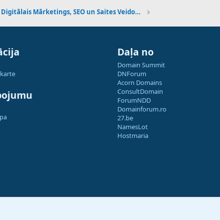
Digitālais Mārketings, SEO un Saites Veidošana
cija
Daļa no
Domain Summit
 karte
DNForum
Acorn Domains
ConsultDomain
pojumu
ForumNDD
Domainforum.ro
apa
27.be
NamesLot
Hostmaria