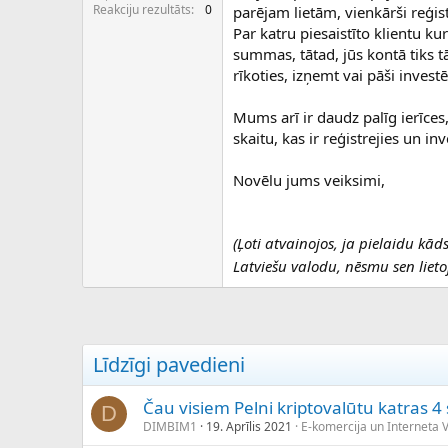
c
Reakciju rezultāts
0
parējam lietām, vienkārši reģistr
ē
Par katru piesaistīto klientu k
j
summas, tātad, jūs kontā tiks tā
s
rīkoties, izņemt vai pāši invest
Mums arī ir daudz palīg ierīces, 
skaitu, kas ir reģistrejies un in
Novēlu jums veiksimi,
(Ļoti atvainojos, ja pielaidu kā
Latviešu valodu, nēsmu sen lieto
Līdzīgi pavedieni
Čau visiem Pelni kriptovalūtu katras 
D
DIMBIM1
19. Aprīlis 2021
E-komercija un Interneta V