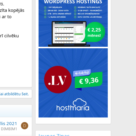
ti.
zīta kopējās
 ar to
rī cilvēku
ai atbildētu šeit.
īlis 2021
D
DIMBIM1
Jaunas Ziņas