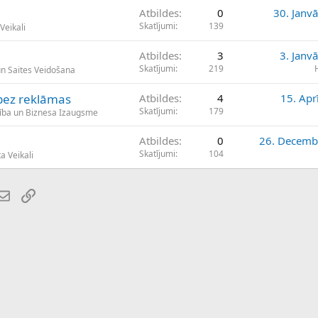
Atbildes
0
30. Janv
Skatījumi
139
Veikali
Atbildes
3
3. Janv
Skatījumi
219
un Saites Veidošana
 bez reklāmas
Atbildes
4
15. Apr
Skatījumi
179
ība un Biznesa Izaugsme
Atbildes
0
26. Decemb
Skatījumi
104
a Veikali
atsApp
E-pasts
Saiti