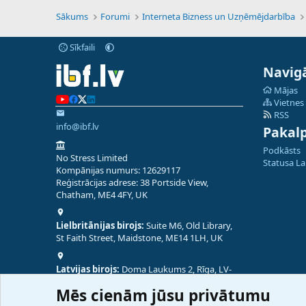
Sākums
Forumi
Interneta Bizness un Uzņēmējdarbība
Sīkfaili
Navigā
Mājas
Vietnes
RSS
info@ibf.lv
Pakal
Podkāsts
No Stress Limited
Statusa L
Kompānijas numurs: 12629117
Reģistrācijas adrese: 38 Portside View,
Chatham, ME4 4FY, UK
Lielbritānijas birojs:
Suite M6, Old Library,
St Faith Street, Maidstone, ME14 1LH, UK
Latvijas birojs:
Doma Laukums 2, Rīga, LV-
1050, Latvija
Mēs cienām jūsu privātumu