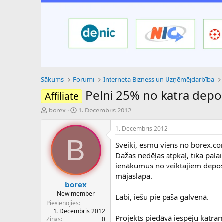
Sākums
Forumi
Interneta Bizness un Uzņēmējdarbība
Pelni 25% no katra depo
Affiliate
P
S
borex
1. Decembris 2012
a
ā
v
k
1. Decembris 2012
e
u
B
Sveiki, esmu viens no borex.co
d
m
i
a
Dažas nedēļas atpkaļ, tika palai
e
d
ienākumus no veiktajiem deposīt
n
a
mājaslapa.
a
t
borex
u
u
New member
Labi, iešu pie paša galvenā.
z
m
Pievienojies
s
s
1. Decembris 2012
ā
Projekts piedāvā iespēju katram
Ziņas
0