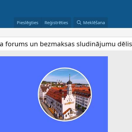
Pieslēgties
Reģistrēties
Meklēšana
s un bezmaksas sludinājumu dēlis – dalība 