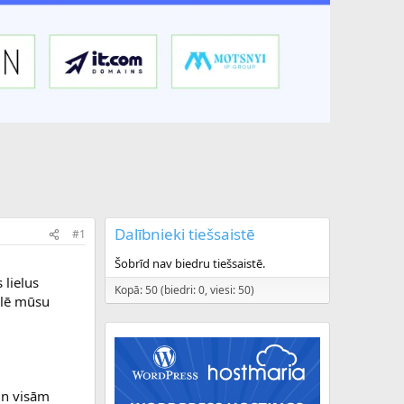
Dalībnieki tiešsaistē
#1
Šobrīd nav biedru tiešsaistē.
 lielus
Kopā: 50 (biedri: 0, viesi: 50)
klē mūsu
un visām