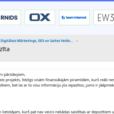
Digitālais Mārketings, SEO un Saites Veidošana
zīta
m pārstāvjiem,
sts projekts, līdzīgs visām finansiālajām piramīdām, kurš reāli nes
iem, bet lai ar to visu informāciju jūs iepazītos, jums ir jāāpme
 lietotājam, kurš pat nav veicis nekādas saistības ar depozītiem 