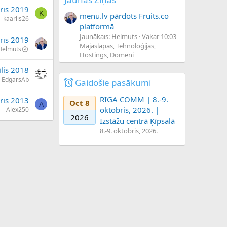
āris 2019
K
menu.lv pārdots Fruits.co
kaarlis26
platformā
Jaunākais: Helmuts
Vakar 10:03
āris 2019
Mājaslapas, Tehnoloģijas,
Helmuts
Hostings, Domēni
īlis 2018
EdgarsAb
Gaidošie pasākumi
RIGA COMM | 8.-9.
ris 2013
Oct 8
A
oktobris, 2026. |
Alex250
2026
Izstāžu centrā Ķīpsalā
8.-9. oktobris, 2026.