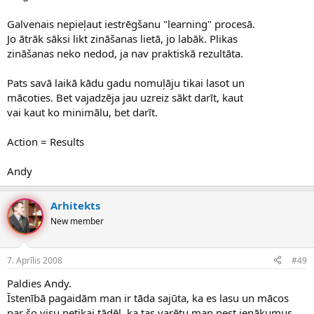
Galvenais nepieļaut iestrēgšanu "learning" procesā.
Jo ātrāk sāksi likt zināšanas lietā, jo labāk. Plikas
zināšanas neko nedod, ja nav praktiskā rezultāta.
Pats savā laikā kādu gadu nomuļāju tikai lasot un
mācoties. Bet vajadzēja jau uzreiz sākt darīt, kaut
vai kaut ko minimālu, bet darīt.
Action = Results
Andy
Arhitekts
New member
7. Aprīlis 2008
#49
Paldies Andy.
Īstenībā pagaidām man ir tāda sajūta, ka es lasu un mācos
par šo visu netikai tādēļ, ka tas varētu man nest ienākumus,