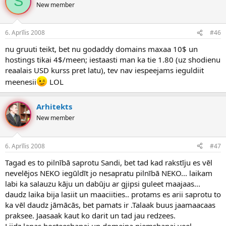
S
New member
6. Aprīlis 2008
#46
nu gruuti teikt, bet nu godaddy domains maxaa 10$ un
hostings tikai 4$/meen; iestaasti man ka tie 1.80 (uz shodienu
reaalais USD kurss pret latu), tev nav iespeejams ieguldiit
meenesii
LOL
Arhitekts
New member
6. Aprīlis 2008
#47
Tagad es to pilnībā saprotu Sandi, bet tad kad rakstīju es vēl
nevelējos NEKO iegūldīt jo nesapratu pilnībā NEKO... laikam
labi ka salauzu kāju un dabūju ar gjipsi guleet maajaas...
daudz laika bija lasiit un maaciities.. protams es arii saprotu to
ka vēl daudz jāmācās, bet pamats ir .Talaak buus jaamaacaas
praksee. Jaasaak kaut ko darit un tad jau redzees.
Liidz lapas hosteeshanai un domeina njemshanai veel