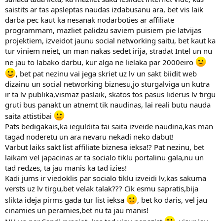
saistits ar tas apsleptas naudas izdabusanu ara, bet vis laik
darba pec kaut ka nesanak nodarboties ar affiliate
programmam, mazliet palidzu saviem puisiem pie latvijas
projektiem, izveidot jaunu social networking saitu, bet kaut ka
tur viniem neiet, un man nakas sedet irija, stradat Intel un nu
ne jau to labako darbu, kur alga ne lielaka par 2000eiro
, bet pat nezinu vai jega skriet uz lv un sakt biidit web
dizainu un social networking biznesu,jo sturgalviga un kutra
ir ta lv publika,vismaz paslaik, skatos tos pasus liderus lv tirgu
gruti bus panakt un atnemt tik naudinas, lai reali butu nauda
saita attistibai
Pats bedigakais,ka ieguldita tai saita izveide naudina,kas man
tagad noderetu un ara nevaru nekadi neko dabut!
Varbut laiks sakt list affiliate biznesa ieksa!? Pat nezinu, bet
laikam vel japacinas ar ta socialo tiklu portalinu gala,nu un
tad redzes, ta jau manis ka tad izies!
Kadi jums ir viedoklis par socialo tiklu izveidi lv,kas sakuma
versts uz lv tirgu,bet velak talak??? Cik esmu sapratis,bija
slikta ideja pirms gada tur list ieksa
, bet ko daris, vel jau
cinamies un peramies,bet nu ta jau manis!