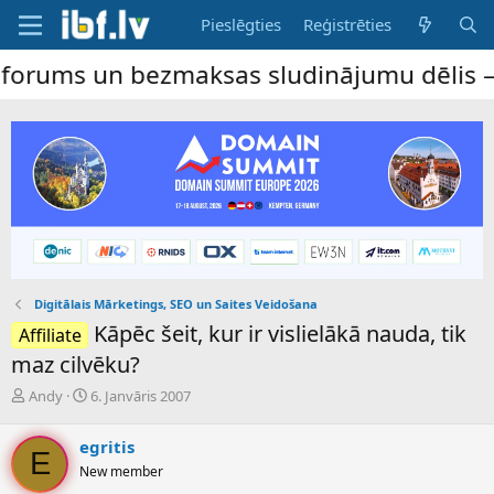
Pieslēgties
Reģistrēties
n bezmaksas sludinājumu dēlis – dalība ir
Digitālais Mārketings, SEO un Saites Veidošana
Kāpēc šeit, kur ir vislielākā nauda, tik
Affiliate
maz cilvēku?
P
S
Andy
6. Janvāris 2007
a
ā
v
k
egritis
e
u
E
New member
d
m
i
a