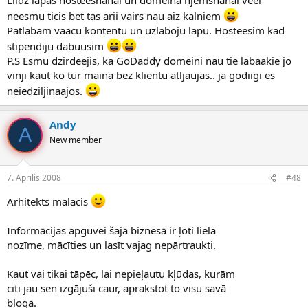
neesmu ticis bet tas arii vairs nau aiz kalniem
Patlabam vaacu kontentu un uzlaboju lapu. Hosteesim kad
stipendiju dabuusim
P.S Esmu dzirdeejis, ka GoDaddy domeini nau tie labaakie jo
vinji kaut ko tur maina bez klientu atljaujas.. ja godiigi es
neiedziljinaajos.
Andy
A
New member
7. Aprīlis 2008
#48
Arhitekts malacis
Informācijas apguvei šajā biznesā ir ļoti liela
nozīme, mācīties un lasīt vajag nepārtraukti.
Kaut vai tikai tāpēc, lai nepieļautu kļūdas, kurām
citi jau sen izgājuši caur, aprakstot to visu savā
blogā.