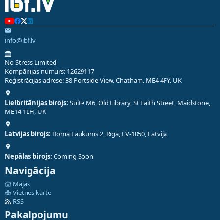
info@ibf.lv
No Stress Limited
Kompānijas numurs: 12629117
Reģistrācijas adrese: 38 Portside View, Chatham, ME4 4FY, UK
Lielbritānijas birojs:
Suite M6, Old Library, St Faith Street, Maidstone,
ME14 1LH, UK
Latvijas birojs:
Doma Laukums 2, Rīga, LV-1050, Latvija
Nepālas birojs:
Coming Soon
Navigācija
Mājas
Vietnes karte
RSS
Pakalpojumu