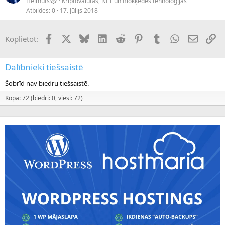
Helmuts
Kriptovalūtas, NFT un Blokķēdes tehnoloģijas
Atbildes
0
17. Jūlijs 2018
Facebook
X (Twitter)
Bluesky
LinkedIn
Reddit
Pinterest
Tumblr
WhatsApp
E-pasts
Sai
Koplietot:
Dalībnieki tiešsaistē
Šobrīd nav biedru tiešsaistē.
Kopā: 72 (biedri: 0, viesi: 72)