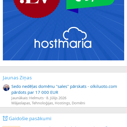
Jaunas Ziņas
Sedo nedēļas domēnu "sales" pārskats - olkiluoto.com
pārdots par 17 000 EUR
Jaunākais: Helmuts
8. Jūlijs 2026
Mājaslapas, Tehnoloģijas, Hostings, Domēni
Gaidošie pasākumi