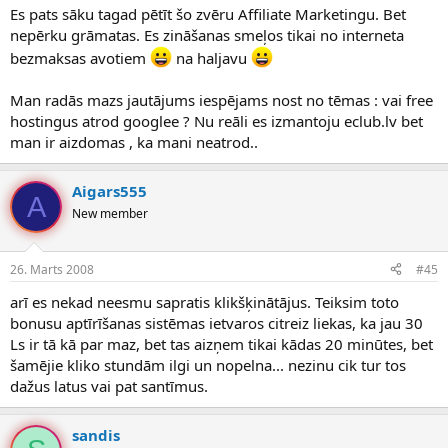
Es pats sāku tagad pētīt šo zvēru Affiliate Marketingu. Bet
nepērku grāmatas. Es zināšanas smeļos tikai no interneta
bezmaksas avotiem
na haljavu
Man radās mazs jautājums iespējams nost no tēmas : vai free
hostingus atrod googlee ? Nu reāli es izmantoju eclub.lv bet
man ir aizdomas , ka mani neatrod..
Aigars555
A
New member
26. Marts 2008
#45
arī es nekad neesmu sapratis klikšķinātājus. Teiksim toto
bonusu aptīrīšanas sistēmas ietvaros citreiz liekas, ka jau 30
Ls ir tā kā par maz, bet tas aizņem tikai kādas 20 minūtes, bet
šamējie kliko stundām ilgi un nopelna... nezinu cik tur tos
dažus latus vai pat santīmus.
sandis