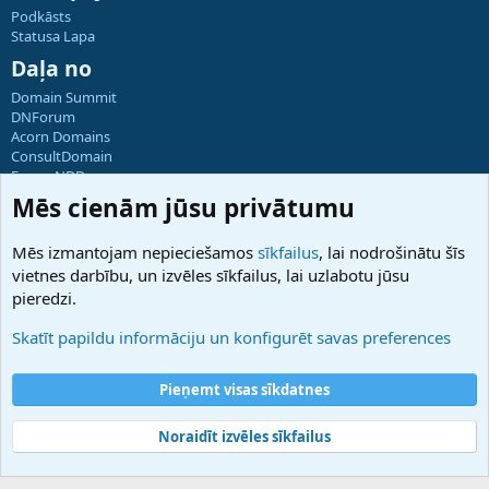
Podkāsts
Statusa Lapa
Daļa no
Domain Summit
DNForum
Acorn Domains
ConsultDomain
ForumNDD
Domainforum.ro
Mēs cienām jūsu privātumu
27.be
NamesLot
Mēs izmantojam nepieciešamos
sīkfailus
, lai nodrošinātu šīs
Hostmaria
vietnes darbību, un izvēles sīkfailus, lai uzlabotu jūsu
Atbalsts
pieredzi.
Sazinieties ar mums
Palīdzība
Skatīt papildu informāciju un konfigurēt savas preferences
Noteikumi un nosacījumi
Privātuma politika
Pieņemt visas sīkdatnes
Noraidīt izvēles sīkfailus
®
Community platform by XenForo
© 2010-2025 XenForo Ltd.