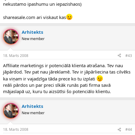
nekustamo ipashumu un iepazishaos)
shareasale.com ari viskaut kas
Arhitekts
New member
18. Marts 2008
#43
Affiliate marketings ir potenciālā klienta atrašana. Tev nau
jāpārdod. Tev pat nau jāreklamē. Tev ir jāpārliecina tas cilvēks
ka viņam ir vajadzīga tāda prece ko tu izplati
reāli pārdos un par preci sīkāk runās pati firma savā
mājaslapā uz, kuru tu aizsūtīsi šo potenciālo klientu.
Arhitekts
New member
18. Marts 2008
#44