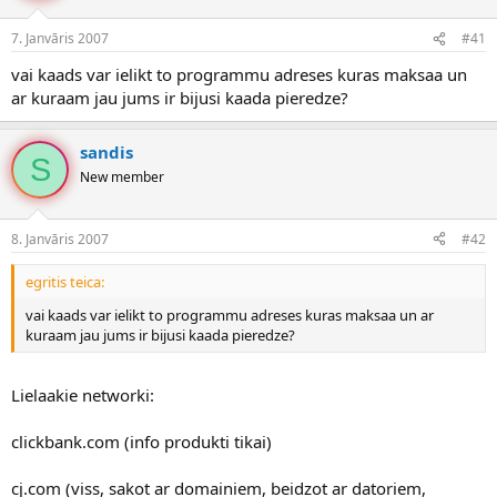
e
d
7. Janvāris 2007
#41
n
a
a
t
vai kaads var ielikt to programmu adreses kuras maksaa un
u
u
ar kuraam jau jums ir bijusi kaada pieredze?
z
m
s
s
ā
sandis
c
S
New member
ē
j
s
8. Janvāris 2007
#42
egritis teica:
vai kaads var ielikt to programmu adreses kuras maksaa un ar
kuraam jau jums ir bijusi kaada pieredze?
Lielaakie networki:
clickbank.com (info produkti tikai)
cj.com (viss, sakot ar domainiem, beidzot ar datoriem,