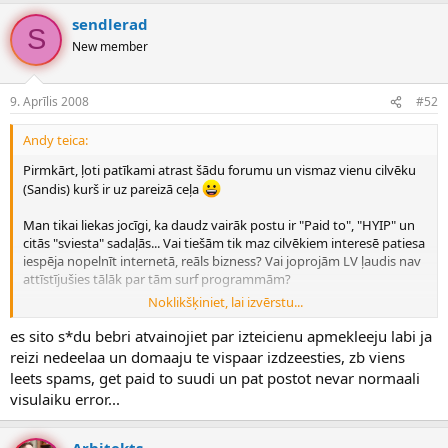
sendlerad
S
New member
9. Aprīlis 2008
#52
Andy teica:
Pirmkārt, ļoti patīkami atrast šādu forumu un vismaz vienu cilvēku
(Sandis) kurš ir uz pareizā ceļa
Man tikai liekas jocīgi, ka daudz vairāk postu ir "Paid to", "HYIP" un
citās "sviesta" sadaļās... Vai tiešām tik maz cilvēkiem interesē patiesa
iespēja nopelnīt internetā, reāls bizness? Vai joprojām LV ļaudis nav
attīstījušies tālāk par tām surf programmām?
Noklikšķiniet, lai izvērstu...
Interneta mārketings, affiliate programmas ir tas ceļš, kuru ejot,
ikvienam (gandrīz) no mums ir iespēja nopelnīt...nopelnīt labi...pat
es sito s*du bebri atvainojiet par izteicienu apmekleeju labi ja
kļūt par miljonāriem! Bet nē! Tā vietā labāk tērēt laiku par pilnīgu
reizi nedeelaa un domaaju te vispaar izdzeesties, zb viens
sviestu... Es nesaprotu! Lūdzu, Jūsu komentus par šo!
leets spams, get paid to suudi un pat postot nevar normaali
visulaiku error...
Arhitekts