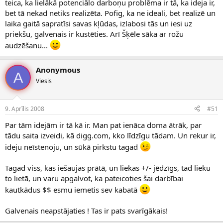
teica, ka lielākā potenciālo darboņu problēma ir tā, ka ideja ir,
bet tā nekad netiks realizēta. Pofig, ka ne ideali, bet realizē un
laika gaitā sapratīsi savas kļūdas, izlabosi tās un iesi uz
priekšu, galvenais ir kustēties. Arī Šķēle sāka ar rožu
audzēšanu...
Anonymous
A
Viesis
9. Aprīlis 2008
#51
Par tām idejām ir tā kā ir. Man pat ienāca doma ātrāk, par
tādu saita izveidi, kā digg.com, kko līdzīgu tādam. Un rekur ir,
ideju neīstenoju, un sūkā pirkstu tagad
Tagad viss, kas iešaujas prātā, un liekas +/- jēdzīgs, tad lieku
to lietā, un varu apgalvot, ka pateicoties šai darbībai
kautkādus $$ esmu iemetis sev kabatā
Galvenais neapstājaties ! Tas ir pats svarīgākais!