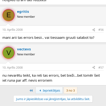
egritis
E
New member
10. Aprīlis 2008
#56
mani arii tas errors besii.. vai tiessaam gruuti salabot to?
vectevs
V
New member
10. Aprīlis 2008
#57
nu nevarētu teikt, ka reti tas errors, bet bieži...bet tomēr šeit
iet runa par aff. nevis erroriem
Pirmais
Iepriekšējais
3 no 3
Jums ir jāpieslēdzas vai jāreģistrējas, lai atbildētu šeit.