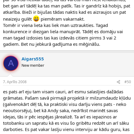
bet gan arī tādēļ ka tas man patīk. Tas ir gandrīz kā hobijs, pat
atkarība. Bieži ir bijušas tādas naktis kad es aizraujos un pat
neaizeju gulēt
piemēram vakarnakt.
Tomēr ir viena lieta kas liek man uztraukties. Tagad
konkurence ir diezgan liela manuprāt. Tādēļ es domāju vai
man tagad izdosies tas kas izdevās citiem pirms 3 vai 2
gadiem. Bet nu jebkurā gadījuma es mēģināšu.
Aigars555
A
New member
7. Aprīlis 2008
#50
es pats arī eju tam visam cauri, arī esmu salasījies dažādas
grāmatas. Pašam savā pirmajā projektā ir milzumdaudz kļūdu
(galvenokārt dēļ tā, ka praktiski visu darīju viens pats - neko
neoutsorsēju), bet kā Andy saka, nedrīkst marinēt savas
idejas, tās ir pēc iespējas jārealizē. Ta arī es iepazinos ar
totobanku un sapratu kā es visu šo gribētu redzēt un arī sāku
darboties. Es pat vakar lasīju vienu interviju ar kādu guru, kas