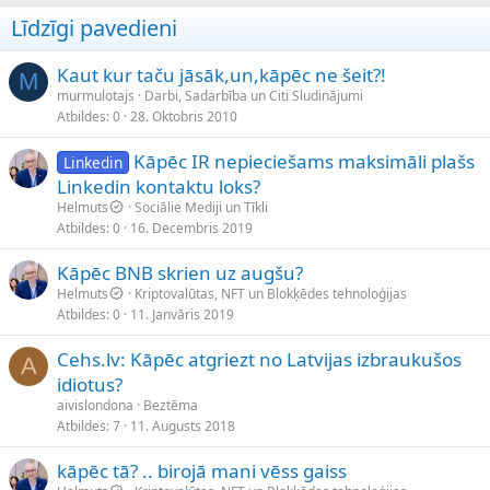
Līdzīgi pavedieni
Kaut kur taču jāsāk,un,kāpēc ne šeit?!
M
murmulotajs
Darbi, Sadarbība un Citi Sludinājumi
Atbildes
0
28. Oktobris 2010
Kāpēc IR nepieciešams maksimāli plašs
Linkedin
Linkedin kontaktu loks?
Helmuts
Sociālie Mediji un Tīkli
Atbildes
0
16. Decembris 2019
Kāpēc BNB skrien uz augšu?
Helmuts
Kriptovalūtas, NFT un Blokķēdes tehnoloģijas
Atbildes
0
11. Janvāris 2019
Cehs.lv: Kāpēc atgriezt no Latvijas izbraukušos
A
idiotus?
aivislondona
Beztēma
Atbildes
7
11. Augusts 2018
kāpēc tā? .. birojā mani vēss gaiss