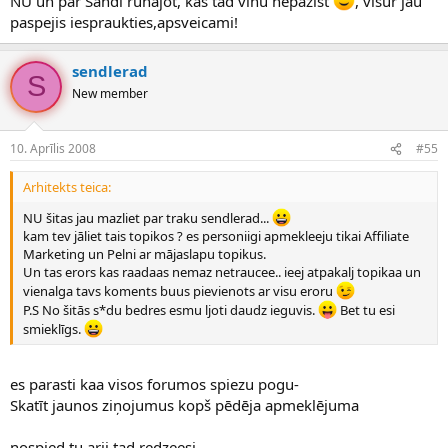
NU un par Sandi runajot, kas tad vinu nepazist
, visur jau
paspejis iespraukties,apsveicami!
sendlerad
S
New member
10. Aprīlis 2008
#55
Arhitekts teica:
NU šitas jau mazliet par traku sendlerad...
kam tev jāliet tais topikos ? es personiigi apmekleeju tikai Affiliate
Marketing un Pelni ar mājaslapu topikus.
Un tas erors kas raadaas nemaz netraucee.. ieej atpakalj topikaa un
vienalga tavs koments buus pievienots ar visu eroru
P.S No šitās s*du bedres esmu ljoti daudz ieguvis.
Bet tu esi
smieklīgs.
es parasti kaa visos forumos spiezu pogu-
Skatīt jaunos ziņojumus kopš pēdēja apmeklējuma
nospied tu arii tad redzeesi