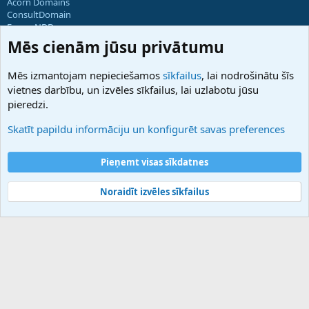
Acorn Domains
ConsultDomain
ForumNDD
Domainforum.ro
Mēs cienām jūsu privātumu
27.be
NamesLot
Mēs izmantojam nepieciešamos
sīkfailus
, lai nodrošinātu šīs
Hostmaria
vietnes darbību, un izvēles sīkfailus, lai uzlabotu jūsu
Atbalsts
pieredzi.
Sazinieties ar mums
Palīdzība
Skatīt papildu informāciju un konfigurēt savas preferences
Noteikumi un nosacījumi
Privātuma politika
Pieņemt visas sīkdatnes
Noraidīt izvēles sīkfailus
®
Community platform by XenForo
© 2010-2025 XenForo Ltd.