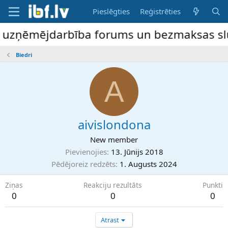
Pieslēgties
Reģistrēties
e uzņēmējdarbība forums un bezmaksas slud
Biedri
A
aivislondona
New member
Pievienojies
13. Jūnijs 2018
Pēdējoreiz redzēts
1. Augusts 2024
Ziņas
Reakciju rezultāts
Punkti
0
0
0
Atrast