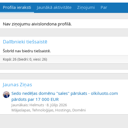
Profila ieraksti
Jaunākā aktivitāte
Ziņojumi
Par
Nav ziņojumu aivislondona profilā.
Dalībnieki tiešsaistē
Šobrīd nav biedru tiešsaistē.
Kopā: 26 (biedri: 0, viesi: 26)
Jaunas Ziņas
Sedo nedēļas domēnu "sales" pārskats - olkiluoto.com
pārdots par 17 000 EUR
Jaunākais: Helmuts
8. Jūlijs 2026
Mājaslapas, Tehnoloģijas, Hostings, Domēni