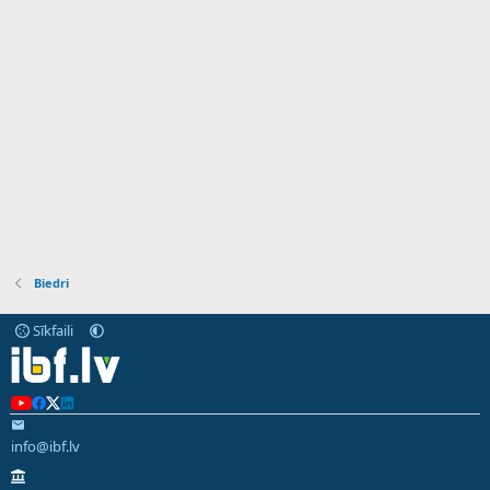
Biedri
Sīkfaili
info@ibf.lv