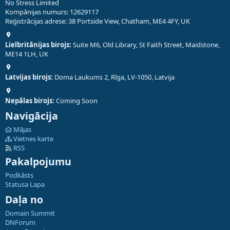
No Stress Limited
Kompānijas numurs: 12629117
Reģistrācijas adrese: 38 Portside View, Chatham, ME4 4FY, UK
Lielbritānijas birojs:
Suite M6, Old Library, St Faith Street, Maidstone,
ME14 1LH, UK
Latvijas birojs:
Doma Laukums 2, Rīga, LV-1050, Latvija
Nepālas birojs:
Coming Soon
Navigācija
Mājas
Vietnes karte
RSS
Pakalpojumu
Podkāsts
Statusa Lapa
Daļa no
Domain Summit
DNForum