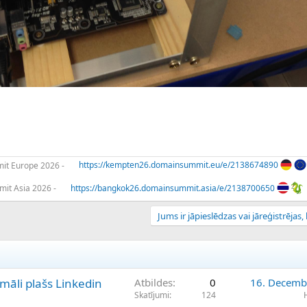
t Europe 2026 -
https://kempten26.domainsummit.eu/e/2138674890
it Asia 2026 -
https://bangkok26.domainsummit.asia/e/2138700650
Jums ir jāpieslēdzas vai jāreģistrējas, l
āli plašs Linkedin
Atbildes
0
16. Decemb
Skatījumi
124