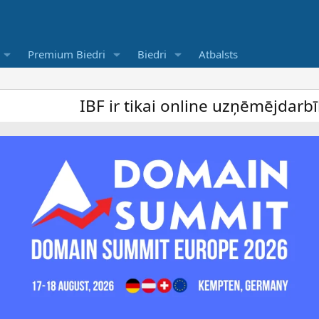
Premium Biedri
Biedri
Atbalsts
IBF ir tikai online uzņēmējdarbība forums