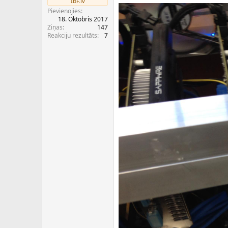
IBF.lv
c
Pievienojies
ē
18. Oktobris 2017
j
Ziņas
147
s
Reakciju rezultāts
7