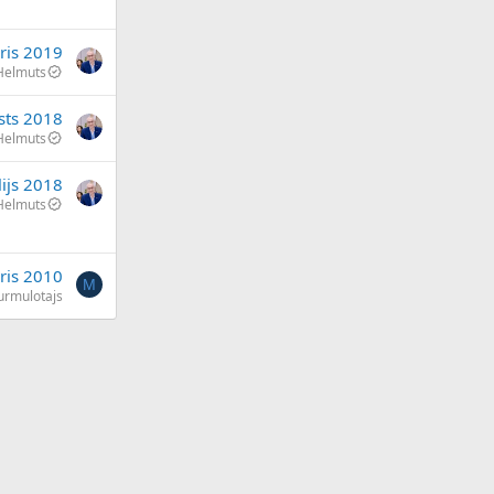
āris 2019
Helmuts
sts 2018
Helmuts
lijs 2018
Helmuts
ris 2010
M
rmulotajs