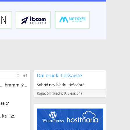
Dalībnieki tiešsaistē
#1
... hmmm :? ..
Šobrīd nav biedru tiešsaistē.
Kopā: 64 (biedri: 0, viesi: 64)
as :?
a, ka +29