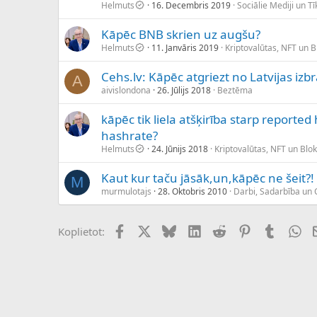
Helmuts
16. Decembris 2019
Sociālie Mediji un Tīk
Kāpēc BNB skrien uz augšu?
Helmuts
11. Janvāris 2019
Kriptovalūtas, NFT un 
Cehs.lv: Kāpēc atgriezt no Latvijas izb
A
aivislondona
26. Jūlijs 2018
Beztēma
kāpēc tik liela atšķirība starp reporte
hashrate?
Helmuts
24. Jūnijs 2018
Kriptovalūtas, NFT un Blo
Kaut kur taču jāsāk,un,kāpēc ne šeit?!
M
murmulotajs
28. Oktobris 2010
Darbi, Sadarbība un C
Facebook
X (Twitter)
Bluesky
LinkedIn
Reddit
Pinterest
Tumblr
Wh
Koplietot: