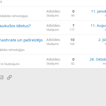
li
Atbildes
0
11. Janv
Skatījumi
90
Blokķēdes tehnoloģijas
raukušos idiotus?
Atbildes
7
11. Augu
Skatījumi
177
d hashrate un pašreizējo
Atbildes
10
2. Jū
Skatījumi
160
kķēdes tehnoloģijas
Atbildes
0
28. Oktob
Skatījumi
82
mu
iti Sludinājumi
atsApp
E-pasts
Saiti