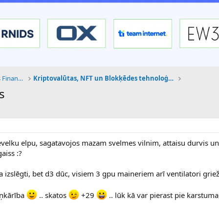
Tehnoloģijas, Kriptovalūtas un Nākotnes Finanses
Kriptovalūtas, NFT un Blokķēdes tehnoloģijas
s
 ievelku elpu, sagatavojos mazam svelmes vilnim, attaisu durvis un
aiss :?
a izslēgti, bet d3 dūc, visiem 3 gpu maineriem arī ventilatori griež
ziņkārība
.. skatos
+29
.. lūk kā var pierast pie karstum