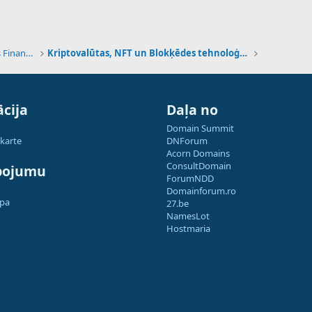
Tehnoloģijas, Kriptovalūtas un Nākotnes Finanses
Kriptovalūtas, NFT un Blokķēdes tehnoloģijas
cija
Daļa no
Domain Summit
 karte
DNForum
Acorn Domains
ConsultDomain
pojumu
ForumNDD
Domainforum.ro
apa
27.be
NamesLot
Hostmaria