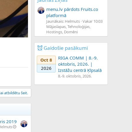
menu.lv pārdots Fruits.co
platformā
Jaunākais: Helmuts
Vakar 10:03
Mājaslapas, Tehnoloģijas,
Hostings, Domēni
Gaidošie pasākumi
RIGA COMM | 8.-9.
Oct 8
oktobris, 2026. |
2026
Izstāžu centrā Ķīpsalā
8.-9. oktobris, 2026.
ai atbildētu šeit.
ris 2019
Helmuts