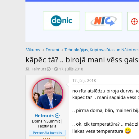
Sākums
Forumi
kāpēc tā? .. birojā mani vēss gais
P
S
Helmuts
17. Jūlijs 2018
a
ā
v
k
17. Jūlijs 2018
e
u
no rīta atslēdzu biroja durvis,
d
m
i
a
kāpēc tā? .. mani sagaida vēss g
e
d
n
a
.. pirmā doma, blin, maineri bij
a
t
Helmuts
u
u
Domain Summit |
.. ok, cik temperatūra? .. māc 
z
m
HostMaria
s
s
liekas vēsa temperatūra
Personāla loceklis
ā