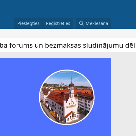
Pieslēgties
Reģistrēties
Meklēšana
 un bezmaksas sludinājumu dēlis – dalība 