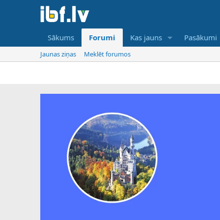
Sākums
Forumi
Kas jauns
Pasākumi
Jaunas ziņas
Meklēt forumos