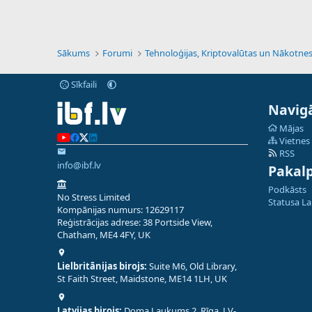
Sākums
Forumi
Sīkfaili
Navigā
Mājas
Vietnes
RSS
info@ibf.lv
Pakal
Podkāsts
No Stress Limited
Statusa L
Kompānijas numurs: 12629117
Reģistrācijas adrese: 38 Portside View,
Chatham, ME4 4FY, UK
Lielbritānijas birojs:
Suite M6, Old Library,
St Faith Street, Maidstone, ME14 1LH, UK
Latvijas birojs:
Doma Laukums 2, Rīga, LV-