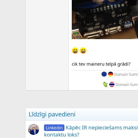
cik tev maineru telpā grādi?
Domain Summi
Domain Summ
Līdzīgi pavedieni
Kāpēc IR nepieciešams maksim
Linkedin
kontaktu loks?