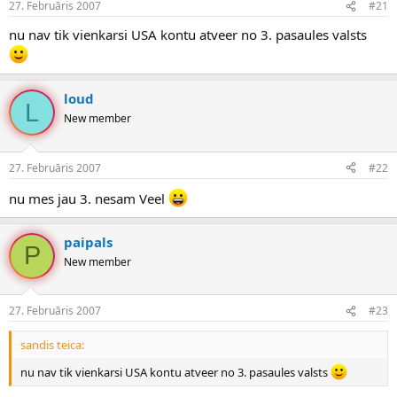
27. Februāris 2007
#21
n
a
a
t
nu nav tik vienkarsi USA kontu atveer no 3. pasaules valsts
u
u
z
m
s
s
ā
loud
c
L
ē
New member
j
s
27. Februāris 2007
#22
nu mes jau 3. nesam Veel
paipals
P
New member
27. Februāris 2007
#23
sandis teica:
nu nav tik vienkarsi USA kontu atveer no 3. pasaules valsts