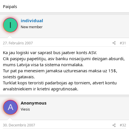
Paipals
individual
I
New member
27. Februāris 2007
#31
Ka jau logiski var saprast bus jaatver konts ASV.
Cik paspeju papetitiju, asv banku nosacijumi deizgan absurdi,
mums Latvija visa ta sistema normalaka.
Tur pat pa menesiem jamaksa uzturesanas maksa uz 15$,
sviests gatavais.
Turklat kops teroristi padarbojas ap torniem, atvert kontu
arvalstniekiem ir krietni apgrutinosak.
Anonymous
A
Viesis
30. Decembris 2007
#32