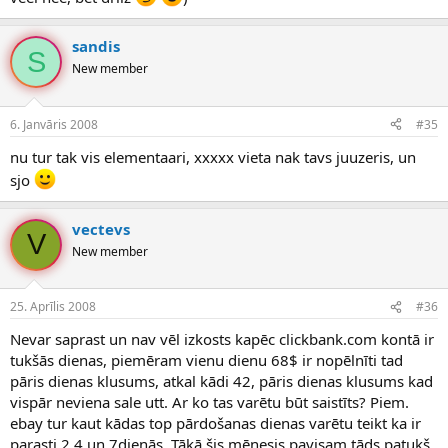
sandis
S
New member
6. Janvāris 2008
#35
nu tur tak vis elementaari, xxxxx vieta nak tavs juuzeris, un
sjo
vectevs
V
New member
25. Aprīlis 2008
#36
Nevar saprast un nav vēl izkosts kapēc clickbank.com kontā ir
tukšās dienas, piemēram vienu dienu 68$ ir nopēlnīti tad
pāris dienas klusums, atkal kādi 42, pāris dienas klusums kad
vispār neviena sale utt. Ar ko tas varētu būt saistīts? Piem.
ebay tur kaut kādas top pārdošanas dienas varētu teikt ka ir
parasti 2,4 un 7dienās. Tākā šis mēnesis pavisam tāds patukš,