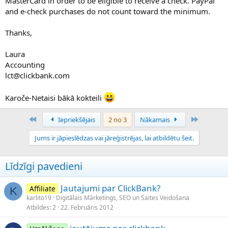
MasterCard in order to be eligible to receive a check. PayPal
and e-check purchases do not count toward the minimum.
Thanks,
Laura
Accounting
lct@clickbank.com
Karoče-Netaisi bākā kokteili
Pirmais
Pēdējais
Iepriekšējais
2 no 3
Nākamais
Jums ir jāpieslēdzas vai jāreģistrējas, lai atbildētu šeit.
Līdzīgi pavedieni
Jautajumi par ClickBank?
Affiliate
K
karlito19
Digitālais Mārketings, SEO un Saites Veidošana
Atbildes
2
22. Februāris 2012