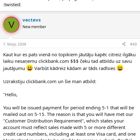
:twisted:
vectevs
V
New member
7. Maijs 2008
#40
Kaut kur es pats vienā no topikiem jāutāju kapēc citreiz ilgāku
laiku nesaņemu clickbank.com $$$ čeku tad atbildu uz savu
jautājumu
Varbūt kādreiz kādam ar tāds radīsies
Uzrakstiju clickbank.com un šie man atbild:
"Hello,
You will be issued payment for period ending 5-1 that will be
mailed out on 5-15. The reason is that you will have met our
"Customer Distribution Requirement", which states your
account must reflect sales made with 5 or more different
credit card numbers, including at least one Visa card, and one