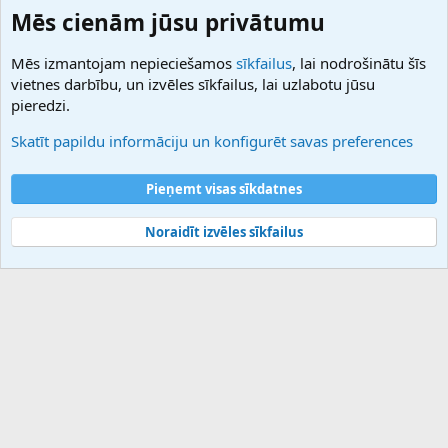
Domainforum.ro
Mēs cienām jūsu privātumu
27.be
NamesLot
Mēs izmantojam nepieciešamos
sīkfailus
, lai nodrošinātu šīs
Hostmaria
vietnes darbību, un izvēles sīkfailus, lai uzlabotu jūsu
Atbalsts
pieredzi.
Sazinieties ar mums
Palīdzība
Skatīt papildu informāciju un konfigurēt savas preferences
Noteikumi un nosacījumi
Privātuma politika
Pieņemt visas sīkdatnes
Noraidīt izvēles sīkfailus
®
Community platform by XenForo
© 2010-2025 XenForo Ltd.