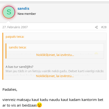
sandis
S
New member
27. Februāris 2007
#28
paipals teica:
sandis teica:
nu nav tik vienkarsi USA kontu atveer no 3. pasaules valsts
Noklikšķiniet, lai izvērstu...
A kas tur sarežģīts?
Man jau tāds ir un lietoju vairāk nekā gadu. Debet karti vienīgi nācās
nomainīt, bet šorīt saņēmu jauno Chronocash karti un pēc
Noklikšķiniet, lai izvērstu...
aktivizēšanas turpināšu ņemt no paypal ārā nopelnīto.
Paipals
Padalies,
vienreiz maksaju kaut kadu naudu kaut kadam kantorim bet
ar to vis ari beidzaas