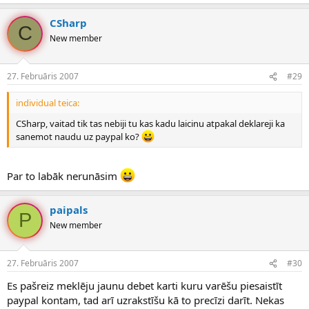
CSharp
C
New member
27. Februāris 2007
#29
individual teica:
CSharp, vaitad tik tas nebiji tu kas kadu laicinu atpakal deklareji ka
sanemot naudu uz paypal ko?
Par to labāk nerunāsim
paipals
P
New member
27. Februāris 2007
#30
Es pašreiz meklēju jaunu debet karti kuru varēšu piesaistīt
paypal kontam, tad arī uzrakstīšu kā to precīzi darīt. Nekas