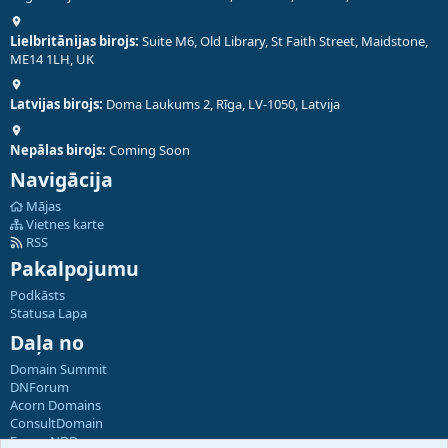
Lielbritānijas birojs:
Suite M6, Old Library, St Faith Street, Maidstone,
ME14 1LH, UK
Latvijas birojs:
Doma Laukums 2, Rīga, LV-1050, Latvija
Nepālas birojs:
Coming Soon
Navigācija
Mājas
Vietnes karte
RSS
Pakalpojumu
Podkāsts
Statusa Lapa
Daļa no
Domain Summit
DNForum
Acorn Domains
ConsultDomain
ForumNDD