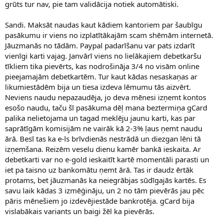
grūts tur nav, pie tam validācija notiek automātiski.
Sandi. Maksāt naudas kaut kādiem kantoriem par šaubīgu
pasākumu ir viens no izplatītākajām scam shēmām internetā.
Jāuzmanās no tādām. Paypal padarīšanu var pats izdarīt
vienīgi karti vajag. Janvārī viens no lielākajiem debetkaršu
tīkliem tika pievērts, kas nodrošināja 3/4 no visām online
pieejamajām debetkartēm. Tur kaut kādas nesaskaņas ar
likumiestādēm bija un tiesa izdeva lēmumu tās aizvērt.
Neviens naudu nepazaudēja, jo deva mēnesi izņemt kontos
esošo naudu, taču šī pasākuma dēļ mana beztermiņa gCard
palika nelietojama un tagad meklēju jaunu karti, kas par
saprātīgām komisijām ne vairāk kā 2-3% ļaus ņemt naudu
ārā. Besī tas ka e-ls brīvdienās nestrādā un diezgan lēni tā
izņemšana. Reizēm veselu dienu kamēr bankā ieskaita. Ar
debetkarti var no e-gold ieskaitīt kartē momentāli parasti un
iet pa taisno uz bankomātu ņemt ārā. Tas ir daudz ērtāk
protams, bet jāuzmanās ka neiegrābjas sūdīgajās kartēs. Es
savu laik kādas 3 izmēģināju, un 2 no tām pievērās jau pēc
pāris mēnešiem jo izdevējiestāde bankrotēja. gCard bija
vislabākais variants un baigi žēl ka pievērās.