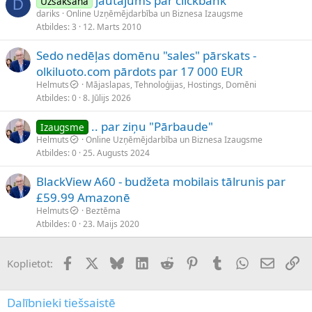
jautājums par clickbank
Uzsākšana
D
dariks
Online Uzņēmējdarbība un Biznesa Izaugsme
Atbildes
3
12. Marts 2010
Sedo nedēļas domēnu "sales" pārskats -
olkiluoto.com pārdots par 17 000 EUR
Helmuts
Mājaslapas, Tehnoloģijas, Hostings, Domēni
Atbildes
0
8. Jūlijs 2026
.. par ziņu "Pārbaude"
Izaugsme
Helmuts
Online Uzņēmējdarbība un Biznesa Izaugsme
Atbildes
0
25. Augusts 2024
BlackView A60 - budžeta mobilais tālrunis par
£59.99 Amazonē
Helmuts
Beztēma
Atbildes
0
23. Maijs 2020
Facebook
X (Twitter)
Bluesky
LinkedIn
Reddit
Pinterest
Tumblr
WhatsApp
E-pasts
Sai
Koplietot:
Dalībnieki tiešsaistē