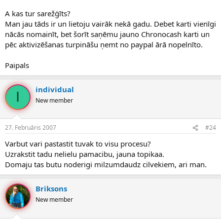
A kas tur sarežģīts?
Man jau tāds ir un lietoju vairāk nekā gadu. Debet karti vienīgi
nācās nomainīt, bet šorīt saņēmu jauno Chronocash karti un
pēc aktivizēšanas turpināšu ņemt no paypal ārā nopelnīto.
Paipals
individual
I
New member
27. Februāris 2007
#24
Varbut vari pastastit tuvak to visu procesu?
Uzrakstit tadu nelielu pamacibu, jauna topikaa.
Domaju tas butu noderigi milzumdaudz cilvekiem, ari man.
Briksons
New member