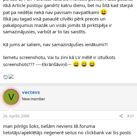
itkā Article postoju gandrīz katru dienu, bet nu šitā kad starpā
pat pa nedēļai nekā nav pavisam navpatīkami
Itkā jau tagad visā pasaulē cilvēki pērk preces un
pakalpojumus mazāk un visās jomās tā pirktspēja ir
samazinājusies, varbūt ar to tas saistīts.
Kā jums ar saliem, nav samazinājušies ienākumi?!
Iemetu screenshotu, Vai tu zini kā LV mēlē ir iztulkots
screenshots??? ----Ekrānšāviņš---
vectevs
V
New member
26. Aprīlis 2008
#37
man pilnīgs šoks, tiešām neviens IB.foruma
lietotājs/apeklētājs neģenerē seilus no clickbank vai šis posts