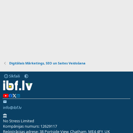
Digitālais Mārketings, SEO un Saites Veidošana
Sīkfaili
info@ibf.lv
No Stress Limited
Kompānijas numurs: 12629117
Reģistrācijas adrese: 38 Portside View, Chatham, ME4 4FY, UK