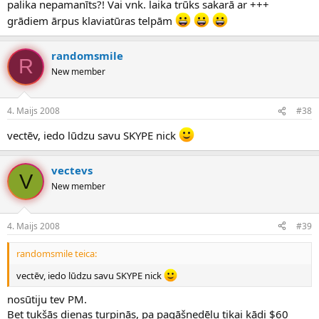
palika nepamanīts?! Vai vnk. laika trūks sakarā ar +++
grādiem ārpus klaviatūras telpām
randomsmile
R
New member
4. Maijs 2008
#38
vectēv, iedo lūdzu savu SKYPE nick
vectevs
V
New member
4. Maijs 2008
#39
randomsmile teica:
vectēv, iedo lūdzu savu SKYPE nick
nosūtiju tev PM.
Bet tukšās dienas turpinās, pa pagāšnedēļu tikai kādi $60