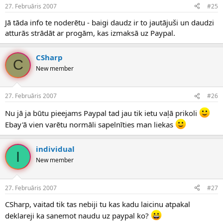
27. Februāris 2007
#25
Jā tāda info te noderētu - baigi daudz ir to jautājuši un daudzi
atturās strādāt ar progām, kas izmaksā uz Paypal.
CSharp
C
New member
27. Februāris 2007
#26
Nu jā ja būtu pieejams Paypal tad jau tik ietu vaļā prikoli
Ebay'ā vien varētu normāli sapelnīties man liekas
individual
I
New member
27. Februāris 2007
#27
CSharp, vaitad tik tas nebiji tu kas kadu laicinu atpakal
deklareji ka sanemot naudu uz paypal ko?