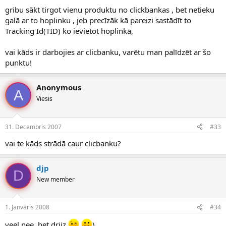
gribu sākt tirgot vienu produktu no clickbankas , bet netieku
galā ar to hoplinku , jeb precīzāk kā pareizi sastādīt to
Tracking Id(TID) ko ievietot hoplinkā,
vai kāds ir darbojies ar clicbanku, varētu man palīdzēt ar šo
punktu!
Anonymous
A
Viesis
31. Decembris 2007
#33
vai te kāds strādā caur clicbanku?
djp
D
New member
1. Janvāris 2008
#34
veel nee, bet driiz
)