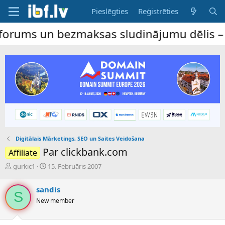
Pieslēgties
Reģistrēties
n bezmaksas sludinājumu dēlis – dalība ir
Digitālais Mārketings, SEO un Saites Veidošana
Par clickbank.com
Affiliate
P
S
gurkic1
15. Februāris 2007
a
ā
v
k
sandis
e
u
S
New member
d
m
i
a
e
d