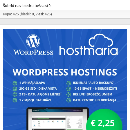
Šobrīd nav biedru tiešsaistē.
Kopā: 425 (biedri: 0, viesi: 425)