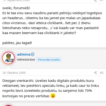
15. Septembris 2009
#1
n
a
a
t
sveiki, forumieši!
u
u
Es te taa visu savu naudinu parasti pelniiju veidojot logotipus
z
m
un headerus.. izleemu ka tas jamet pie malas un japaskataas
s
s
citos virzienus.. dazi ieteica clickbank.. bet pec 2 dienu
ā
c
lietoshanas neko nesaprotu.. ;/ vai kaads var man pastastiit
ē
kaa mazam beernam kaa clickbank ir jalieto!?
j
s
paldies, jau tagad!
admins
Administrator
Personāla loceklis
18. Oktobris 2009
#2
Diezgan vienkarshi. izvelies kadu digitalo produktu kuru
reklameet, tev pieshkirs specialu linku, ja kads caur to linku
nopirks tevis izveeleeto produktu, tu sanjemsi lidz 70%
komisijas no preces vertiibas