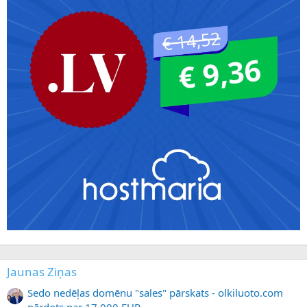
Jaunas Ziņas
Sedo nedēļas domēnu "sales" pārskats - olkiluoto.com
pārdots par 17 000 EUR