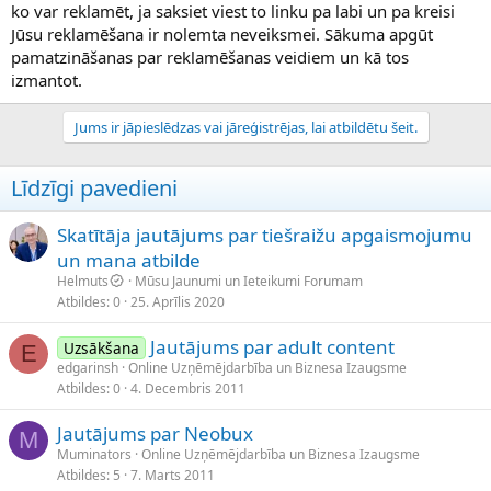
ko var reklamēt, ja saksiet viest to linku pa labi un pa kreisi
Jūsu reklamēšana ir nolemta neveiksmei. Sākuma apgūt
pamatzināšanas par reklamēšanas veidiem un kā tos
izmantot.
Jums ir jāpieslēdzas vai jāreģistrējas, lai atbildētu šeit.
Līdzīgi pavedieni
Skatītāja jautājums par tiešraižu apgaismojumu
un mana atbilde
Helmuts
Mūsu Jaunumi un Ieteikumi Forumam
Atbildes
0
25. Aprīlis 2020
Jautājums par adult content
Uzsākšana
E
edgarinsh
Online Uzņēmējdarbība un Biznesa Izaugsme
Atbildes
0
4. Decembris 2011
Jautājums par Neobux
M
Muminators
Online Uzņēmējdarbība un Biznesa Izaugsme
Atbildes
5
7. Marts 2011