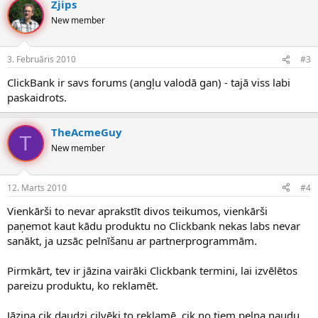
Zjips
New member
3. Februāris 2010
#3
ClickBank ir savs forums (angļu valodā gan) - tajā viss labi
paskaidrots.
TheAcmeGuy
T
New member
12. Marts 2010
#4
Vienkārši to nevar aprakstīt divos teikumos, vienkārši
paņemot kaut kādu produktu no Clickbank nekas labs nevar
sanākt, ja uzsāc pelnīšanu ar partnerprogrammām.
Pirmkārt, tev ir jāzina vairāki Clickbank termini, lai izvēlētos
pareizu produktu, ko reklamēt.
Jāzina cik daudzi cilvēki to reklamē, cik no tiem pelna naudu