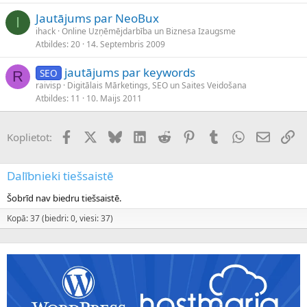
Jautājums par NeoBux
I
ihack
Online Uzņēmējdarbība un Biznesa Izaugsme
Atbildes
20
14. Septembris 2009
jautājums par keywords
SEO
R
raivisp
Digitālais Mārketings, SEO un Saites Veidošana
Atbildes
11
10. Maijs 2011
Facebook
X (Twitter)
Bluesky
LinkedIn
Reddit
Pinterest
Tumblr
WhatsApp
E-pasts
Sai
Koplietot:
Dalībnieki tiešsaistē
Šobrīd nav biedru tiešsaistē.
Kopā: 37 (biedri: 0, viesi: 37)