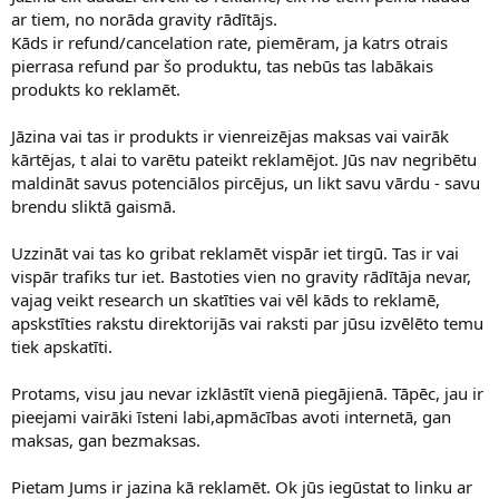
ar tiem, no norāda gravity rādītājs.
Kāds ir refund/cancelation rate, piemēram, ja katrs otrais
pierrasa refund par šo produktu, tas nebūs tas labākais
produkts ko reklamēt.
Jāzina vai tas ir produkts ir vienreizējas maksas vai vairāk
kārtējas, t alai to varētu pateikt reklamējot. Jūs nav negribētu
maldināt savus potenciālos pircējus, un likt savu vārdu - savu
brendu sliktā gaismā.
Uzzināt vai tas ko gribat reklamēt vispār iet tirgū. Tas ir vai
vispār trafiks tur iet. Bastoties vien no gravity rādītāja nevar,
vajag veikt research un skatīties vai vēl kāds to reklamē,
apskstīties rakstu direktorijās vai raksti par jūsu izvēlēto temu
tiek apskatīti.
Protams, visu jau nevar izklāstīt vienā piegājienā. Tāpēc, jau ir
pieejami vairāki īsteni labi,apmācības avoti internetā, gan
maksas, gan bezmaksas.
Pietam Jums ir jazina kā reklamēt. Ok jūs iegūstat to linku ar