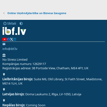
Online Uzņēmējdarbība un Biznesa Izaugsme
Sīkfaili
info@ibf.lv
No Stress Limited
Kompānijas numurs: 12629117
Reģistrācijas adrese: 38 Portside View, Chatham, ME4 4FY, UK
Lielbritānijas birojs:
Suite M6, Old Library, St Faith Street, Maidstone,
ME14 1LH, UK
Latvijas birojs:
Doma Laukums 2, Rīga, LV-1050, Latvija
Nepālas birojs:
Coming Soon