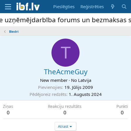
Pieslēgties
Reģistrēties
ne uzņēmējdarbība forums un bezmaksas slu
Biedri
T
TheAcmeGuy
New member
·
No
Latvija
Pievienojies
19. Jūlijs 2009
Pēdējoreiz redzēts
1. Augusts 2024
Ziņas
Reakciju rezultāts
Punkti
0
0
0
Atrast