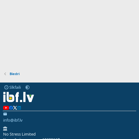
Biedri
Sīkfaili
info@ibf.lv
No Stress Limited