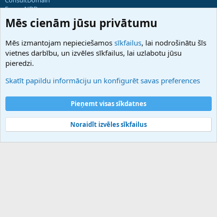
ForumNDD
Domainforum.ro
Mēs cienām jūsu privātumu
27.be
NamesLot
Mēs izmantojam nepieciešamos
sīkfailus
, lai nodrošinātu šīs
Hostmaria
vietnes darbību, un izvēles sīkfailus, lai uzlabotu jūsu
Atbalsts
pieredzi.
Sazinieties ar mums
Palīdzība
Skatīt papildu informāciju un konfigurēt savas preferences
Noteikumi un nosacījumi
Privātuma politika
Pieņemt visas sīkdatnes
Noraidīt izvēles sīkfailus
®
Community platform by XenForo
© 2010-2025 XenForo Ltd.