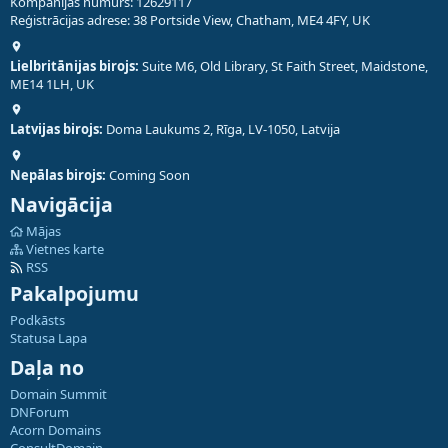
Kompānijas numurs: 12629117
Reģistrācijas adrese: 38 Portside View, Chatham, ME4 4FY, UK
Lielbritānijas birojs:
Suite M6, Old Library, St Faith Street, Maidstone,
ME14 1LH, UK
Latvijas birojs:
Doma Laukums 2, Rīga, LV-1050, Latvija
Nepālas birojs:
Coming Soon
Navigācija
Mājas
Vietnes karte
RSS
Pakalpojumu
Podkāsts
Statusa Lapa
Daļa no
Domain Summit
DNForum
Acorn Domains
ConsultDomain