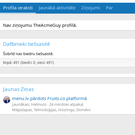
Profila ieraksti
Jaunākā aktivitāte
Ziņojumi
Par
Nav ziņojumu TheAcmeGuy profilā.
Dalībnieki tiešsaistē
Šobrīd nav biedru tiešsaistē.
Kopā: 491 (biedri: 0, viesi: 491)
Jaunas Ziņas
menu.lv pārdots Fruits.co platformā
Jaunākais: Helmuts
24 minūtes atpakaļ
Mājaslapas, Tehnoloģijas, Hostings, Domēni