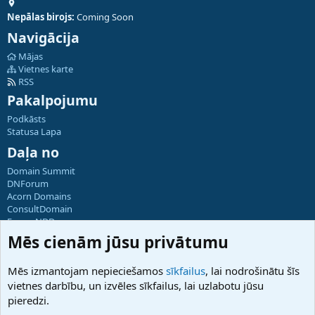
Nepālas birojs:
Coming Soon
Navigācija
Mājas
Vietnes karte
RSS
Pakalpojumu
Podkāsts
Statusa Lapa
Daļa no
Domain Summit
DNForum
Acorn Domains
ConsultDomain
ForumNDD
Domainforum.ro
Mēs cienām jūsu privātumu
27.be
NamesLot
Mēs izmantojam nepieciešamos
sīkfailus
, lai nodrošinātu šīs
Hostmaria
vietnes darbību, un izvēles sīkfailus, lai uzlabotu jūsu
Atbalsts
pieredzi.
Sazinieties ar mums