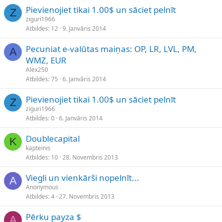
Pievienojiet tikai 1.00$ un sāciet pelnīt
Z
ziguri1966
Atbildes
12
9. Janvāris 2014
Pecuniat e-valūtas maiņas: OP, LR, LVL, PM,
A
WMZ, EUR
Alex250
Atbildes
75
6. Janvāris 2014
Pievienojiet tikai 1.00$ un sāciet pelnīt
Z
ziguri1966
Atbildes
0
6. Janvāris 2014
Doublecapital
K
kapteinis
Atbildes
10
28. Novembris 2013
Viegli un vienkārši nopelnīt...
A
Anonymous
Atbildes
4
27. Novembris 2013
Pērku payza $
A