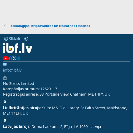
Tehnoloģijas, Kriptovalūtas un Nākotnes Finanses
Sīkfaili
info@ibf.lv
No Stress Limited
Kompānijas numurs: 12629117
Reģistrācijas adrese: 38 Portside View, Chatham, ME4 4FY, UK
Lielbritānijas birojs:
Suite M6, Old Library, St Faith Street, Maidstone,
ME14 1LH, UK
Latvijas birojs:
Doma Laukums 2, Rīga, LV-1050, Latvija