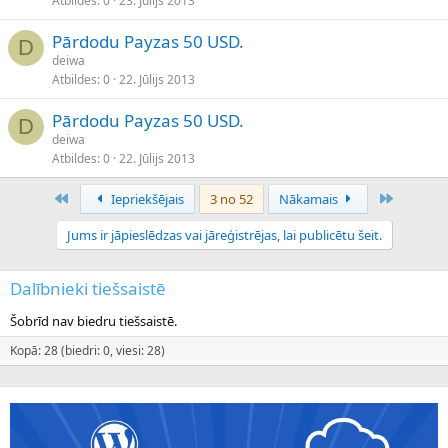
Atbildes
0
23. Jūlijs 2013
Pārdodu Payzas 50 USD.
D
deiwa
Atbildes
0
22. Jūlijs 2013
Pārdodu Payzas 50 USD.
D
deiwa
Atbildes
0
22. Jūlijs 2013
Pirmais
Pēdējais
Iepriekšējais
3 no 52
Nākamais
Jums ir jāpieslēdzas vai jāreģistrējas, lai publicētu šeit.
Dalībnieki tiešsaistē
Šobrīd nav biedru tiešsaistē.
Kopā: 28 (biedri: 0, viesi: 28)