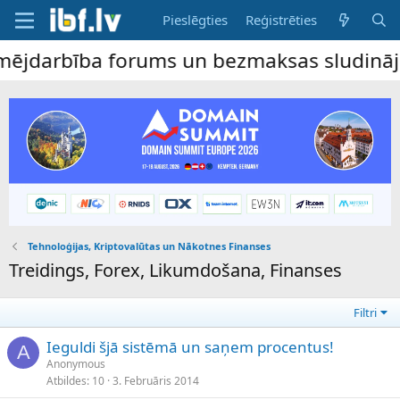
Pieslēgties
Reģistrēties
arbība forums un bezmaksas sludinājumu dē
Tehnoloģijas, Kriptovalūtas un Nākotnes Finanses
Treidings, Forex, Likumdošana, Finanses
Filtri
Ieguldi šjā sistēmā un saņem procentus!
A
Anonymous
Atbildes
10
3. Februāris 2014