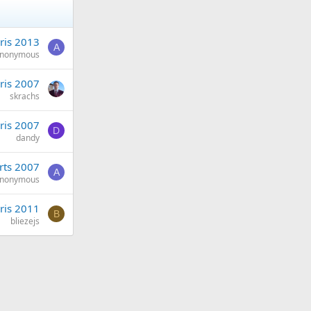
ris 2013
A
nonymous
ris 2007
skrachs
ris 2007
D
dandy
rts 2007
A
nonymous
ris 2011
B
bliezejs