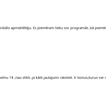
 unikālo apmeklētāju. Es piemēram lieku soc programās ,kā piemē
u 1$ ,nau slikti..ja kādi jautajumi rakstiet. Ir bonus,kurus var i