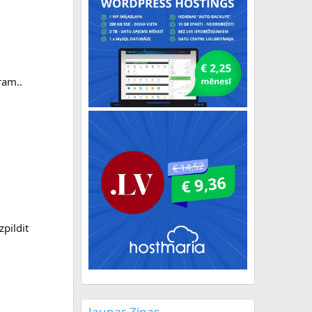
ram..
zpildit
Jaunas Ziņas