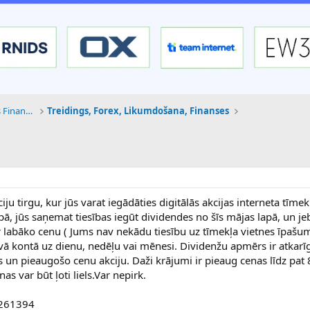
Tehnoloģijas, Kriptovalūtas un Nākotnes Finanses
Treidings, Forex, Likumdošana, Finanses
iju tirgu, kur jūs varat iegādāties digitālās akcijas interneta tīme
pā, jūs saņemat tiesības iegūt dividendes no šīs mājas lapā, un je
r labāko cenu ( Jums nav nekādu tiesību uz tīmekļa vietnes īpašum
vā kontā uz dienu, nedēļu vai mēnesi. Dividenžu apmērs ir atkarīg
s un pieaugošo cenu akciju. Daži krājumi ir pieaug cenas līdz pa
s var būt ļoti liels.Var nepirk.
?261394