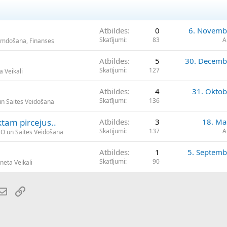
Atbildes
0
6. Novemb
Skatījumi
83
A
kumdošana, Finanses
Atbildes
5
30. Decemb
Skatījumi
127
a Veikali
Atbildes
4
31. Oktob
Skatījumi
136
un Saites Veidošana
uktam pircejus..
Atbildes
3
18. Ma
Skatījumi
137
A
EO un Saites Veidošana
Atbildes
1
5. Septemb
Skatījumi
90
neta Veikali
atsApp
E-pasts
Saiti