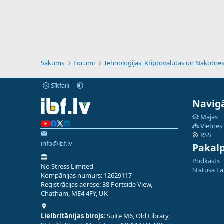
Sākums
Forumi
Sīkfaili
Navigā
Mājas
Vietnes
RSS
info@ibf.lv
Pakal
Podkāsts
No Stress Limited
Statusa L
Kompānijas numurs: 12629117
Reģistrācijas adrese: 38 Portside View,
Chatham, ME4 4FY, UK
Lielbritānijas birojs:
Suite M6, Old Library,