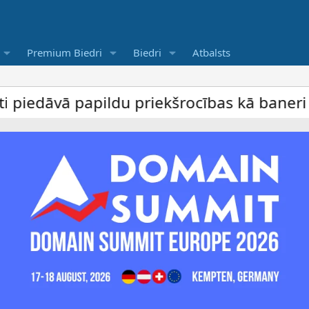
Premium Biedri
Biedri
Atbalsts
apildu priekšrocības kā baneri un vietu j