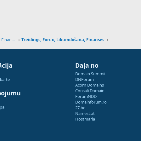
Tehnoloģijas, Kriptovalūtas un Nākotnes Finanses
Treidings, Forex, Likumdošana, Finanses
cija
Daļa no
Domain Summit
 karte
DNForum
Acorn Domains
ConsultDomain
pojumu
ForumNDD
Domainforum.ro
apa
27.be
NamesLot
Hostmaria