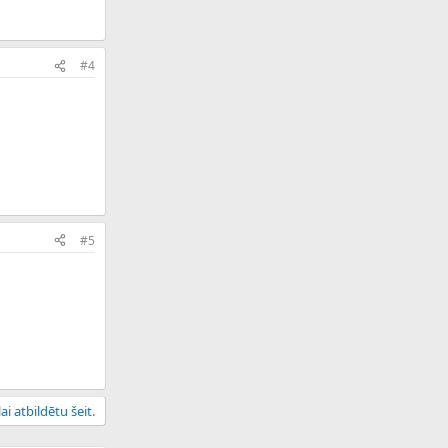
#4
#5
ai atbildētu šeit.