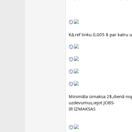
c
ē
j
s
Kā,ref linku 0,005 $ par katru
Minimāla izmaksa 2$,dienā nopeln
uzdevumus,iejot JOBS-
IR IZMAKSAS