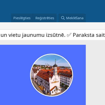
Pieslēgties
Reģistrēties
Meklēšana
aunumu izsūtnē. ✅ Paraksta saites pieejama