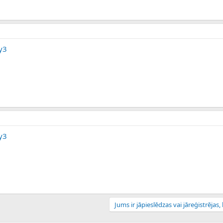
y3
y3
Jums ir jāpieslēdzas vai jāreģistrējas, l