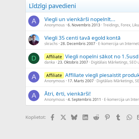
Līdzīgi pavedieni
Viegli un vienkārši nopelnīt...
A
Anonymous
6. Novembris 2013
Treidings, Forex, Li
Viegli 35 centi tavā egold kontā
skrachs
28. Decembris 2007
E-komercija un Internet
Viegli nopelni sākot no 1.5usd
Affiliate
D
danka
23. Oktobris 2007
Digitālais Mārketings, SEO 
Affiliate viegli piesaistit prod
Affiliate
A
Anonymous
17. Marts 2007
Digitālais Mārketings, S
Ātri, ērti, vienkārši!
A
Anonymous
4. Septembris 2011
E-komercija un Inter
Facebook
X (Twitter)
Bluesky
LinkedIn
Reddit
Pinterest
Tumblr
Wh
Koplietot: