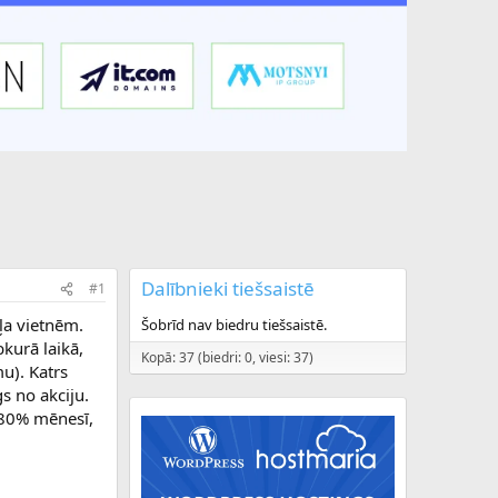
Dalībnieki tiešsaistē
#1
kļa vietnēm.
Šobrīd nav biedru tiešsaistē.
bkurā laikā,
Kopā: 37 (biedri: 0, viesi: 37)
u). Katrs
s no akciju.
t 80% mēnesī,