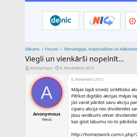
Sākums
Forumi
Viegli un vienkārši nopelnīt...
P
S
Anonymous
6. Novembris 2013
a
ā
v
k
6. Novembris 2013
e
u
A
Mājas lapā sniedz sintētisko akc
d
m
i
a
Pērkot digitālo akcijas mājas la
e
d
jūs varat pārdot savu akciju pa
n
a
ciparu akcija nes dividendes sa
a
t
Anonymous
Jūsu ienākumi ietver dividende
u
u
Viesis
kas gūst labumu no to pārdošana
z
m
s
s
ā
http://homezwork.com/c.php