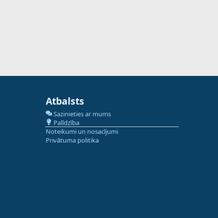
Atbalsts
Sazinieties ar mums
Palīdzība
Noteikumi un nosacījumi
Privātuma politika