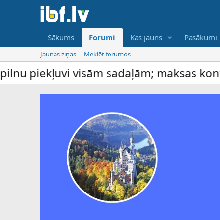
Sākums
Forumi
Kas jauns
Pasākumi
Jaunas ziņas
Meklēt forumos
uvi visām sadaļām; maksas konti piedāvā p