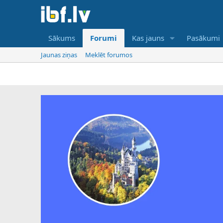
Sākums
Forumi
Kas jauns
Pasākumi
Jaunas ziņas
Meklēt forumos