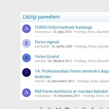
c
ē
j
s
Līdzīgi pavedieni
FOREX Informatīvais Katalogs
A
Anonymous
23. Jūlijs 2013
Treidings, Forex, Likumdo
Forex signali
E
everlastde
14. Aprīlis 2020
Treidings, Forex, Likumd
Forex Grand
A
Alex250
26. Oktobris 2012
Treidings, Forex, Likumdo
14. Profesionālais Forex seminārs &
F
tirdzniec
ForexIT
22. Decembris 2011
Treidings, Forex, Likum
RM-Forex konkurss ar naudas balvām
A
Anonymous
19. Decembris 2011
Treidings, Forex, L