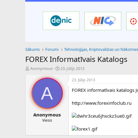
Sākums
Forumi
FOREX Informatīvais Katalogs
P
S
Anonymous
23. Jūlijs 2013
a
ā
v
k
23. Jūlijs 2013
e
u
A
FOREX informatīvais katalogs 
d
m
i
a
e
d
http://www.forexinfoclub.ru
n
a
a
t
Anonymous
u
u
Viesis
z
m
s
s
ā