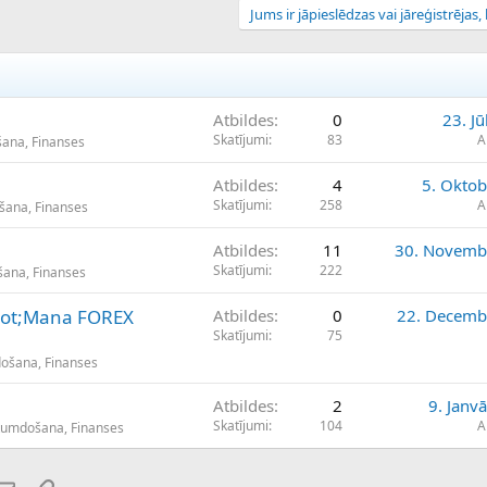
Jums ir jāpieslēdzas vai jāreģistrējas, l
Atbildes
0
23. Jū
Skatījumi
83
A
šana, Finanses
Atbildes
4
5. Oktob
Skatījumi
258
A
ošana, Finanses
Atbildes
11
30. Novemb
Skatījumi
222
šana, Finanses
quot;Mana FOREX
Atbildes
0
22. Decemb
Skatījumi
75
došana, Finanses
Atbildes
2
9. Janv
Skatījumi
104
A
ikumdošana, Finanses