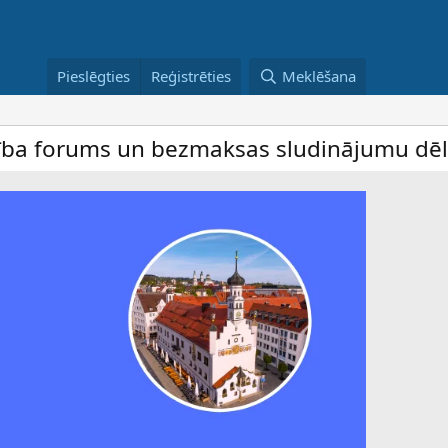
Pieslēgties
Reģistrēties
Meklēšana
ms un bezmaksas sludinājumu dēlis – dalīb