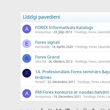
c
ē
j
s
Līdzīgi pavedieni
FOREX Informatīvais Katalogs
A
Anonymous
23. Jūlijs 2013
Treidings, Forex, Likumdo
Forex signali
E
everlastde
14. Aprīlis 2020
Treidings, Forex, Likumd
Forex Grand
A
Alex250
26. Oktobris 2012
Treidings, Forex, Likumdo
14. Profesionālais Forex seminārs &
F
tirdzniec
ForexIT
22. Decembris 2011
Treidings, Forex, Likum
RM-Forex konkurss ar naudas balvām
A
Anonymous
19. Decembris 2011
Treidings, Forex, L