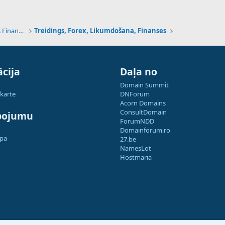
Tehnoloģijas, Kriptovalūtas un Nākotnes Finanses
Treidings, Forex, Likumdošana, Finanses
cija
Daļa no
Domain Summit
 karte
DNForum
Acorn Domains
ConsultDomain
pojumu
ForumNDD
Domainforum.ro
apa
27.be
NamesLot
Hostmaria