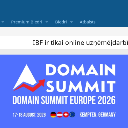
Premium Biedri
Biedri
Atbalsts
IBF ir tikai online uzņēmējdarbība foru