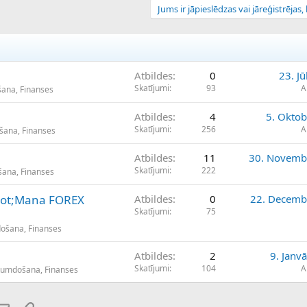
Jums ir jāpieslēdzas vai jāreģistrējas, l
Atbildes
0
23. Jū
Skatījumi
93
A
šana, Finanses
Atbildes
4
5. Oktob
Skatījumi
256
A
ošana, Finanses
Atbildes
11
30. Novemb
Skatījumi
222
šana, Finanses
quot;Mana FOREX
Atbildes
0
22. Decemb
Skatījumi
75
došana, Finanses
Atbildes
2
9. Janv
Skatījumi
104
A
ikumdošana, Finanses