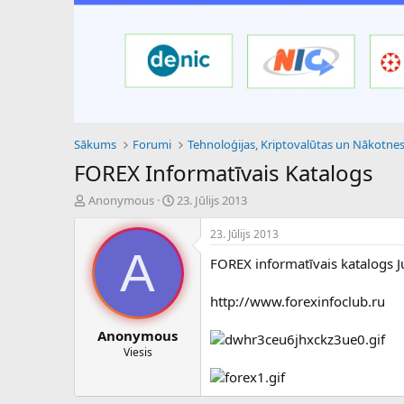
Sākums
Forumi
FOREX Informatīvais Katalogs
P
S
Anonymous
23. Jūlijs 2013
a
ā
v
k
23. Jūlijs 2013
e
u
A
FOREX informatīvais katalogs 
d
m
i
a
e
d
http://www.forexinfoclub.ru
n
a
a
t
Anonymous
u
u
Viesis
z
m
s
s
ā