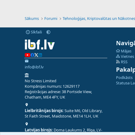
Sākums
Forumi
Sīkfaili
Navigā
Mājas
Vietnes
RSS
info@ibf.lv
Pakal
Podkāsts
No Stress Limited
Statusa L
Kompānijas numurs: 12629117
Reģistrācijas adrese: 38 Portside View,
Chatham, ME4 4FY, UK
Lielbritānijas birojs:
Suite M6, Old Library,
St Faith Street, Maidstone, ME14 1LH, UK
Latvijas birojs:
Doma Laukums 2, Rīga, LV-