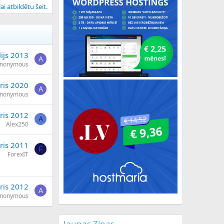
ai atbildētu šeit.
lijs 2013
A
nonymous
ris 2020
A
nonymous
ris 2012
A
Alex250
ris 2011
F
ForexIT
āris 2012
A
nonymous
Jaunas Ziņas