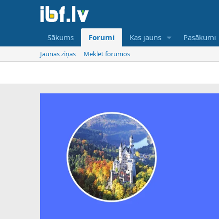
Sākums
Forumi
Kas jauns
Pasākumi
Jaunas ziņas
Meklēt forumos