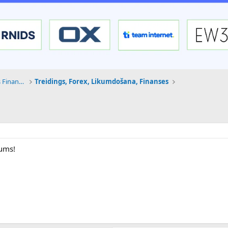
Tehnoloģijas, Kriptovalūtas un Nākotnes Finanses
Treidings, Forex, Likumdošana, Finanses
Jums!