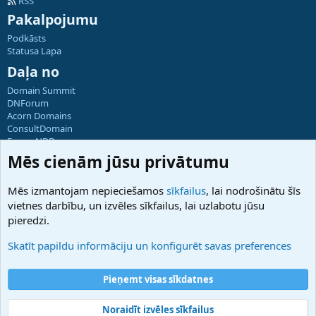
RSS
Pakalpojumu
Podkāsts
Statusa Lapa
Daļa no
Domain Summit
DNForum
Acorn Domains
ConsultDomain
ForumNDD
Domainforum.ro
Mēs cienām jūsu privātumu
27.be
NamesLot
Mēs izmantojam nepieciešamos
sīkfailus
, lai nodrošinātu šīs
Hostmaria
vietnes darbību, un izvēles sīkfailus, lai uzlabotu jūsu
Atbalsts
pieredzi.
Sazinieties ar mums
Palīdzība
Skatīt papildu informāciju un konfigurēt savas preferences
Noteikumi un nosacījumi
Privātuma politika
Pieņemt visas sīkdatnes
Noraidīt izvēles sīkfailus