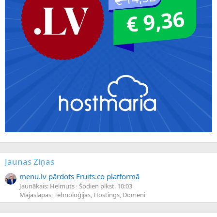
Jaunas Ziņas
menu.lv pārdots Fruits.co platformā
Jaunākais: Helmuts
Šodien plkst. 10:03
Mājaslapas, Tehnoloģijas, Hostings, Domēni