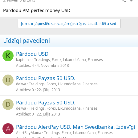
3. Novembris 2013
#1
n
a
a
t
Pārdodu PM perfec money USD
u
u
z
m
Jums ir jāpieslēdzas vai jāreģistrējas, lai atbildētu šeit.
s
s
ā
c
Līdzīgi pavedieni
ē
j
s
Pārdodu USD
K
kapteinis
Treidings, Forex, Likumdošana, Finanses
Atbildes
4
4. Novembris 2013
Pārdodu Payzas 50 USD.
D
deiwa
Treidings, Forex, Likumdošana, Finanses
Atbildes
0
22. Jūlijs 2013
Pārdodu Payzas 50 USD.
D
deiwa
Treidings, Forex, Likumdošana, Finanses
Atbildes
0
22. Jūlijs 2013
Pārdodu AlertPay USD. Man Swedbanka. Izdevīgi
A
AlertPayMaina
Treidings, Forex, Likumdošana, Finanses