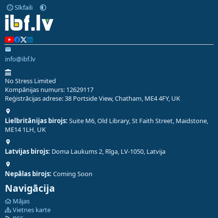
Sīkfaili
info@ibf.lv
No Stress Limited
Kompānijas numurs: 12629117
Reģistrācijas adrese: 38 Portside View, Chatham, ME4 4FY, UK
Lielbritānijas birojs:
Suite M6, Old Library, St Faith Street, Maidstone,
ME14 1LH, UK
Latvijas birojs:
Doma Laukums 2, Rīga, LV-1050, Latvija
Nepālas birojs:
Coming Soon
Navigācija
Mājas
Vietnes karte