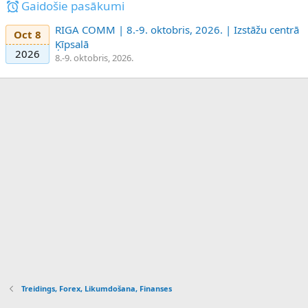
Gaidošie pasākumi
RIGA COMM | 8.-9. oktobris, 2026. | Izstāžu centrā
Oct 8
Ķīpsalā
2026
8.-9. oktobris, 2026.
Treidings, Forex, Likumdošana, Finanses