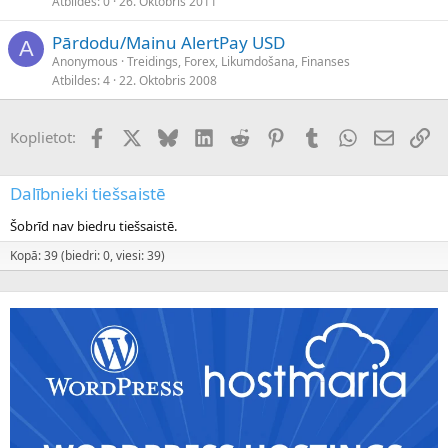
Atbildes
0
26. Oktobris 2011
Pārdodu/Mainu AlertPay USD
A
Anonymous
Treidings, Forex, Likumdošana, Finanses
Atbildes
4
22. Oktobris 2008
Facebook
X (Twitter)
Bluesky
LinkedIn
Reddit
Pinterest
Tumblr
WhatsApp
E-pasts
Sai
Koplietot:
Dalībnieki tiešsaistē
Šobrīd nav biedru tiešsaistē.
Kopā: 39 (biedri: 0, viesi: 39)