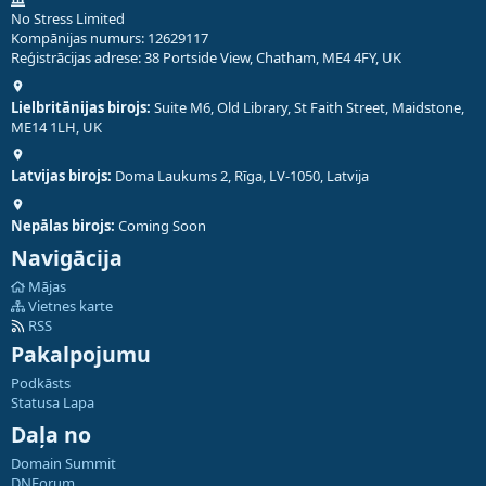
No Stress Limited
Kompānijas numurs: 12629117
Reģistrācijas adrese: 38 Portside View, Chatham, ME4 4FY, UK
Lielbritānijas birojs:
Suite M6, Old Library, St Faith Street, Maidstone,
ME14 1LH, UK
Latvijas birojs:
Doma Laukums 2, Rīga, LV-1050, Latvija
Nepālas birojs:
Coming Soon
Navigācija
Mājas
Vietnes karte
RSS
Pakalpojumu
Podkāsts
Statusa Lapa
Daļa no
Domain Summit
DNForum