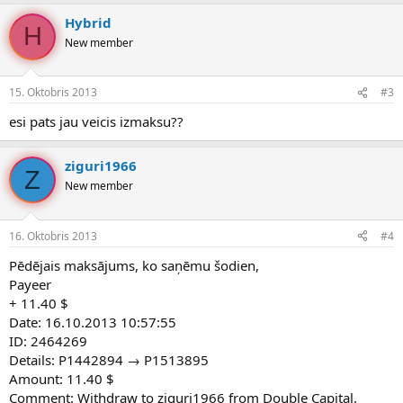
Hybrid
H
New member
15. Oktobris 2013
#3
esi pats jau veicis izmaksu??
ziguri1966
Z
New member
16. Oktobris 2013
#4
Pēdējais maksājums, ko saņēmu šodien,
Payeer
+ 11.40 $
Date: 16.10.2013 10:57:55
ID: 2464269
Details: P1442894 → P1513895
Amount: 11.40 $
Comment: Withdraw to ziguri1966 from Double Capital.