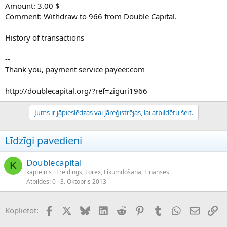
Amount: 3.00 $
Comment: Withdraw to 966 from Double Capital.
History of transactions
--
Thank you, payment service payeer.com
http://doublecapital.org/?ref=ziguri1966
Jums ir jāpieslēdzas vai jāreģistrējas, lai atbildētu šeit.
Līdzīgi pavedieni
Doublecapital
K
kapteinis
Treidings, Forex, Likumdošana, Finanses
Atbildes
0
3. Oktobris 2013
Facebook
X (Twitter)
Bluesky
LinkedIn
Reddit
Pinterest
Tumblr
WhatsApp
E-pasts
Sai
Koplietot: