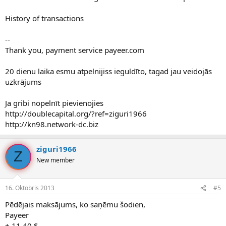
History of transactions
--
Thank you, payment service payeer.com
20 dienu laika esmu atpelnijiss ieguldīto, tagad jau veidojās
uzkrājums
Ja gribi nopelnīt pievienojies
http://doublecapital.org/?ref=ziguri1966
http://kn98.network-dc.biz
ziguri1966
Z
New member
16. Oktobris 2013
#5
Pēdējais maksājums, ko saņēmu šodien,
Payeer
+ 11.40 $