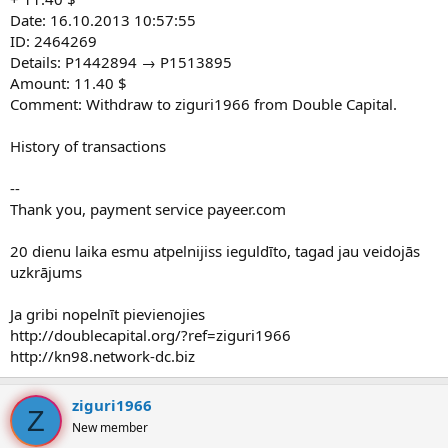
Date: 16.10.2013 10:57:55
ID: 2464269
Details: P1442894 → P1513895
Amount: 11.40 $
Comment: Withdraw to ziguri1966 from Double Capital.
History of transactions
--
Thank you, payment service payeer.com
20 dienu laika esmu atpelnijiss ieguldīto, tagad jau veidojās
uzkrājums
Ja gribi nopelnīt pievienojies
http://doublecapital.org/?ref=ziguri1966
http://kn98.network-dc.biz
ziguri1966
Z
New member