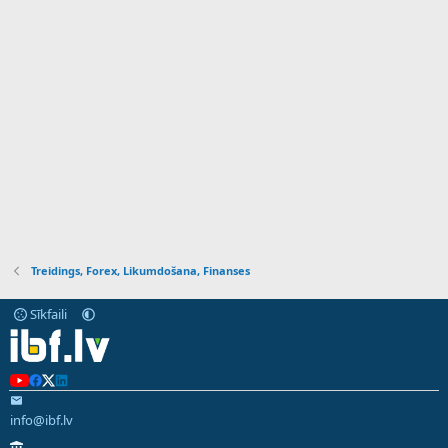
Treidings, Forex, Likumdošana, Finanses
Sīkfaili
info@ibf.lv