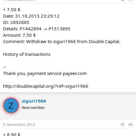
+ 7.50 $
Date: 31.10.2013 23:29:12
ID: 2892885
Details: P1442894 → P1513895
Amount: 7.50 $
Comment: Withdraw to ziguri1966 from Double Capital.
History of transactions
--
Thank you, payment service payeer.com
http://doublecapital.org/?ref=ziguri1966
ziguri1966
Z
New member
9. Novembris 2013
#8
+ 8.90 $