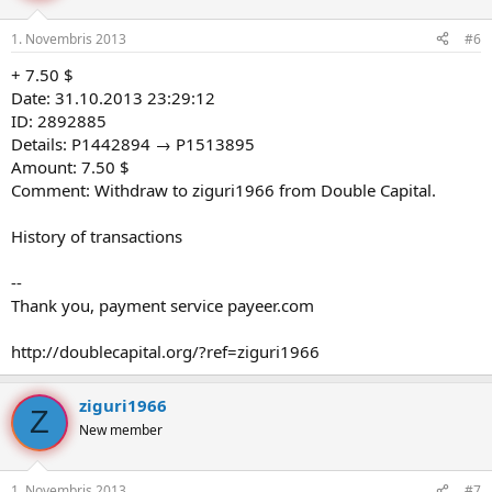
1. Novembris 2013
#6
+ 7.50 $
Date: 31.10.2013 23:29:12
ID: 2892885
Details: P1442894 → P1513895
Amount: 7.50 $
Comment: Withdraw to ziguri1966 from Double Capital.
History of transactions
--
Thank you, payment service payeer.com
http://doublecapital.org/?ref=ziguri1966
ziguri1966
Z
New member
1. Novembris 2013
#7