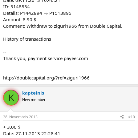
Date: 09.11.2013 10:46:21
ID: 3148834
Details: P1442894 → P1513895
Amount: 8.90 $
Comment: Withdraw to ziguri1966 from Double Capital.
History of transactions
--
Thank you, payment service payeer.com
http://doublecapital.org/?ref=ziguri1966
kapteinis
K
New member
28. Novembris 2013
#10
+ 3.00 $
Date: 27.11.2013 22:28:41