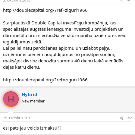
3. Oktobris 2013
#1
n
a
a
t
http://doublecapital.org/?ref=ziguri1966
u
u
z
m
Starptautiskā Double Capital investīciju kompānija, kas
s
s
specializējas augstas ienesīguma investīciju projektiem un
ā
c
dārgmetālu tirdzniecību.Galvenā uzmanība uzņēmums veic
ē
ieguldījumus zeltā.
j
Lai palielinātu pārdošanas apjomu un uzlabot peļņu,
s
uzņēmums pieņem noguldījumus no privātpersonām,
maksājot divreiz depozīta summu 40 dienu laikā vienādās
daļās katru dienu.
http://doublecapital.org/?ref=ziguri1966
Hybrid
H
New member
15. Oktobris 2013
#2
esi pats jau veicis izmaksu??