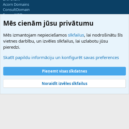
Acorn Domains
ConsultDomain
ForumNDD
Domainforum.ro
Mēs cienām jūsu privātumu
27.be
NamesLot
Mēs izmantojam nepieciešamos
sīkfailus
, lai nodrošinātu šīs
Hostmaria
vietnes darbību, un izvēles sīkfailus, lai uzlabotu jūsu
Atbalsts
pieredzi.
Sazinieties ar mums
Palīdzība
Skatīt papildu informāciju un konfigurēt savas preferences
Noteikumi un nosacījumi
Privātuma politika
Pieņemt visas sīkdatnes
Noraidīt izvēles sīkfailus
®
Community platform by XenForo
© 2010-2025 XenForo Ltd.