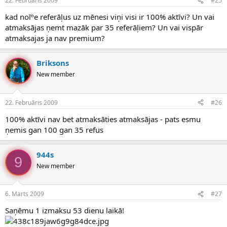
22. Februāris 2009
#25
kad noīºe referāļus uz mēnesi viņi visi ir 100% aktīvi? Un vai
atmaksājas ņemt mazāk par 35 referāļiem? Un vai vispār
atmaksajas ja nav premium?
Briksons
New member
22. Februāris 2009
#26
100% aktīvi nav bet atmaksāties atmaksājas - pats esmu
ņemis gan 100 gan 35 refus
944s
9
New member
6. Marts 2009
#27
Saņēmu 1 izmaksu 53 dienu laikā!