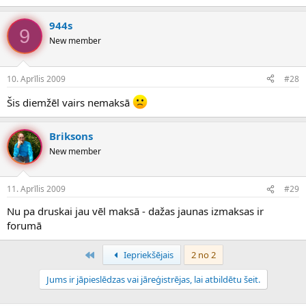
944s
9
New member
10. Aprīlis 2009
#28
Šis diemžēl vairs nemaksā
Briksons
New member
11. Aprīlis 2009
#29
Nu pa druskai jau vēl maksā - dažas jaunas izmaksas ir
forumā
Pirmais
Iepriekšējais
2 no 2
Jums ir jāpieslēdzas vai jāreģistrējas, lai atbildētu šeit.