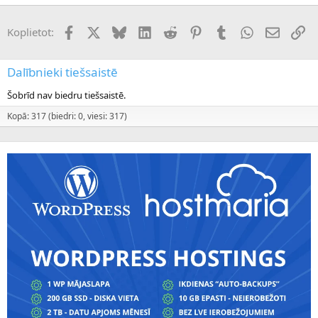
Facebook
X (Twitter)
Bluesky
LinkedIn
Reddit
Pinterest
Tumblr
WhatsApp
E-pasts
Sai
Koplietot:
Dalībnieki tiešsaistē
Šobrīd nav biedru tiešsaistē.
Kopā: 317 (biedri: 0, viesi: 317)