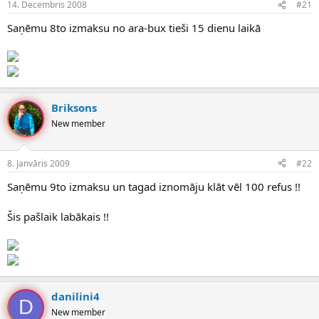
14. Decembris 2008
#21
n
a
a
t
Saņēmu 8to izmaksu no ara-bux tieši 15 dienu laikā
u
u
z
m
s
s
ā
c
ē
Briksons
j
s
New member
8. Janvāris 2009
#22
Saņēmu 9to izmaksu un tagad iznomāju klāt vēl 100 refus !!
Šis pašlaik labākais !!
danilini4
D
New member