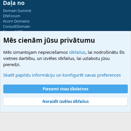
Daļa no
Domain Summit
DNForum
Acorn Domains
ConsultDomain
ForumNDD
Domainforum.ro
Mēs cienām jūsu privātumu
27.be
NamesLot
Mēs izmantojam nepieciešamos
sīkfailus
, lai nodrošinātu šīs
Hostmaria
vietnes darbību, un izvēles sīkfailus, lai uzlabotu jūsu
Atbalsts
pieredzi.
Sazinieties ar mums
Palīdzība
Skatīt papildu informāciju un konfigurēt savas preferences
Noteikumi un nosacījumi
Privātuma politika
Pieņemt visas sīkdatnes
Noraidīt izvēles sīkfailus
®
Community platform by XenForo
© 2010-2025 XenForo Ltd.