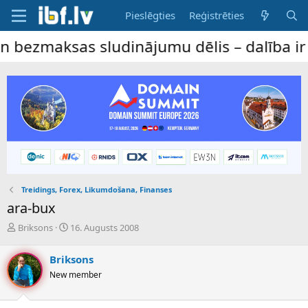
Pieslēgties
Reģistrēties
maksas sludinājumu dēlis – dalība ir bez m
Treidings, Forex, Likumdošana, Finanses
ara-bux
P
S
Briksons
16. Augusts 2008
a
ā
v
k
Briksons
e
u
New member
d
m
i
a
e
d