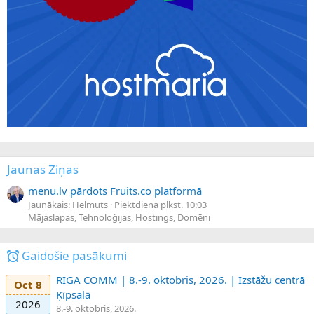
Jaunas Ziņas
menu.lv pārdots Fruits.co platformā
Jaunākais: Helmuts
Piektdiena plkst. 10:03
Mājaslapas, Tehnoloģijas, Hostings, Domēni
Gaidošie pasākumi
RIGA COMM | 8.-9. oktobris, 2026. | Izstāžu centrā
Oct 8
Ķīpsalā
2026
8.-9. oktobris, 2026.