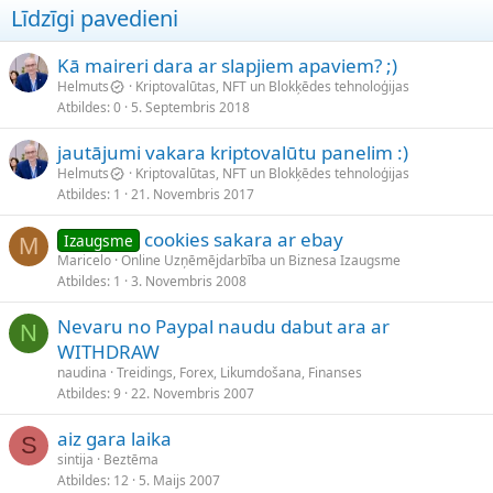
Līdzīgi pavedieni
Kā maireri dara ar slapjiem apaviem? ;)
Helmuts
Kriptovalūtas, NFT un Blokķēdes tehnoloģijas
Atbildes
0
5. Septembris 2018
jautājumi vakara kriptovalūtu panelim :)
Helmuts
Kriptovalūtas, NFT un Blokķēdes tehnoloģijas
Atbildes
1
21. Novembris 2017
cookies sakara ar ebay
Izaugsme
M
Maricelo
Online Uzņēmējdarbība un Biznesa Izaugsme
Atbildes
1
3. Novembris 2008
Nevaru no Paypal naudu dabut ara ar
N
WITHDRAW
naudina
Treidings, Forex, Likumdošana, Finanses
Atbildes
9
22. Novembris 2007
aiz gara laika
S
sintija
Beztēma
Atbildes
12
5. Maijs 2007