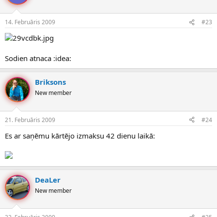
14. Februāris 2009
#23
Sodien atnaca :idea:
Briksons
New member
21. Februāris 2009
#24
Es ar saņēmu kārtējo izmaksu 42 dienu laikā:
DeaLer
New member