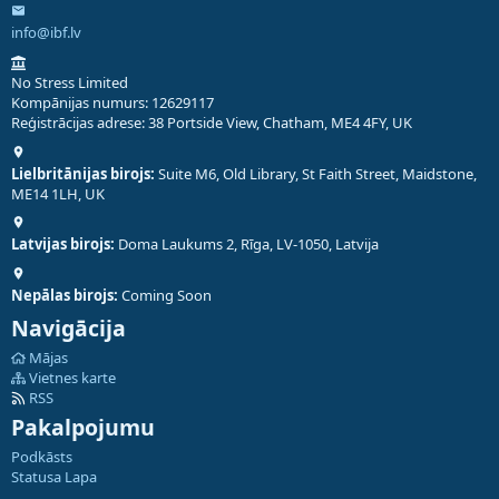
info@ibf.lv
No Stress Limited
Kompānijas numurs: 12629117
Reģistrācijas adrese: 38 Portside View, Chatham, ME4 4FY, UK
Lielbritānijas birojs:
Suite M6, Old Library, St Faith Street, Maidstone,
ME14 1LH, UK
Latvijas birojs:
Doma Laukums 2, Rīga, LV-1050, Latvija
Nepālas birojs:
Coming Soon
Navigācija
Mājas
Vietnes karte
RSS
Pakalpojumu
Podkāsts
Statusa Lapa