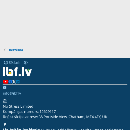
Beztēma
Sīkfaili
info@ibf.lv
No Stress Limited
Kompānijas numurs: 12629117
Reģistrācijas adrese: 38 Portside View, Chatham, ME4 4FY, UK
Lielbritānijas birojs:
Suite M6, Old Library, St Faith Street, Maidstone,