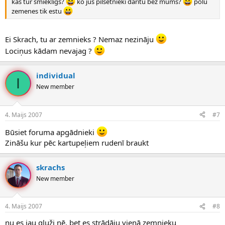
kas tur smiekligs?
ko jus pilsetnieki daritu bez mums?
polu
zemenes tik estu
Ei Skrach, tu ar zemnieks ? Nemaz nezināju
Lociņus kādam nevajag ?
individual
I
New member
4. Maijs 2007
#7
Būsiet foruma apgādnieki
Zināšu kur pēc kartupeļiem rudenī braukt
skrachs
New member
4. Maijs 2007
#8
nu es jau gluži nē, bet es strādāju vienā zemnieku