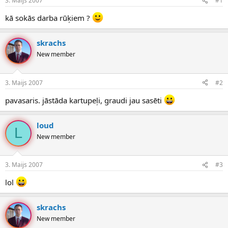
3. Maijs 2007
#1
n
a
a
t
kā sokās darba rūķiem ?
u
u
z
m
s
s
skrachs
ā
New member
c
ē
j
3. Maijs 2007
#2
s
pavasaris. jāstāda kartupeļi, graudi jau sasēti
loud
L
New member
3. Maijs 2007
#3
lol
skrachs
New member