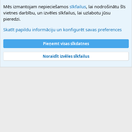
NamesLot
Mēs izmantojam nepieciešamos
sīkfailus
, lai nodrošinātu šīs
Hostmaria
vietnes darbību, un izvēles sīkfailus, lai uzlabotu jūsu
Atbalsts
pieredzi.
Sazinieties ar mums
Palīdzība
Skatīt papildu informāciju un konfigurēt savas preferences
Noteikumi un nosacījumi
Privātuma politika
Pieņemt visas sīkdatnes
Noraidīt izvēles sīkfailus
®
Community platform by XenForo
© 2010-2025 XenForo Ltd.