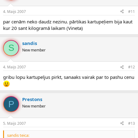
4. Maijs 2007
#11
par cenām neko daudz nezinu. pārtikas kartupeļiem bija kaut
kur 20 sant kilogramā laikam (Vineta)
sandis
S
New member
4. Maijs 2007
#12
gribu lopu kartupeljus pirkt, sanaaks vairak par to pashu cenu
Prestons
P
New member
5. Maijs 2007
#13
sandis teica: