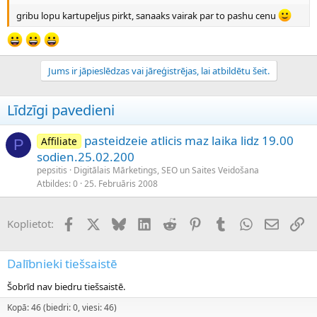
gribu lopu kartupeljus pirkt, sanaaks vairak par to pashu cenu
Jums ir jāpieslēdzas vai jāreģistrējas, lai atbildētu šeit.
Līdzīgi pavedieni
pasteidzeie atlicis maz laika lidz 19.00
Affiliate
P
sodien.25.02.200
pepsitis
Digitālais Mārketings, SEO un Saites Veidošana
Atbildes
0
25. Februāris 2008
Facebook
X (Twitter)
Bluesky
LinkedIn
Reddit
Pinterest
Tumblr
WhatsApp
E-pasts
Sai
Koplietot:
Dalībnieki tiešsaistē
Šobrīd nav biedru tiešsaistē.
Kopā: 46 (biedri: 0, viesi: 46)