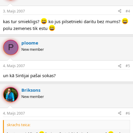
3. Maijs 2007
#4
kas tur smiekligs?
ko jus pilsetnieki daritu bez mums?
polu zemenes tik estu
ploome
P
New member
4. Maijs 2007
#5
un kā Sintijai pašai sokas?
Briksons
New member
4. Maijs 2007
#6
skrachs teica: