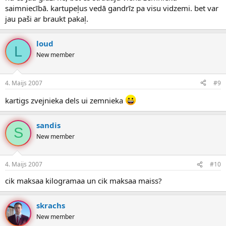
saimniecībā. kartupeļus vedā gandrīz pa visu vidzemi. bet var
jau paši ar braukt pakaļ.
loud
L
New member
4. Maijs 2007
#9
kartigs zvejnieka dels ui zemnieka
sandis
S
New member
4. Maijs 2007
#10
cik maksaa kilogramaa un cik maksaa maiss?
skrachs
New member