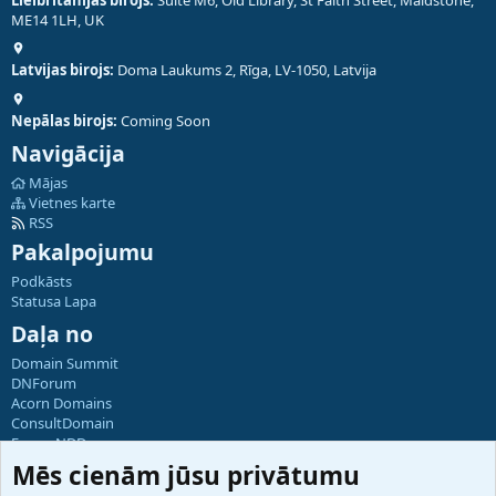
ME14 1LH, UK
Latvijas birojs:
Doma Laukums 2, Rīga, LV-1050, Latvija
Nepālas birojs:
Coming Soon
Navigācija
Mājas
Vietnes karte
RSS
Pakalpojumu
Podkāsts
Statusa Lapa
Daļa no
Domain Summit
DNForum
Acorn Domains
ConsultDomain
ForumNDD
Domainforum.ro
Mēs cienām jūsu privātumu
27.be