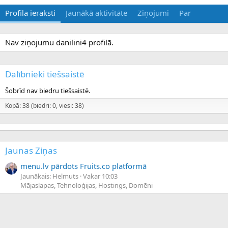
Profila ieraksti
Jaunākā aktivitāte
Ziņojumi
Par
Nav ziņojumu danilini4 profilā.
Dalībnieki tiešsaistē
Šobrīd nav biedru tiešsaistē.
Kopā: 38 (biedri: 0, viesi: 38)
Jaunas Ziņas
menu.lv pārdots Fruits.co platformā
Jaunākais: Helmuts
Vakar 10:03
Mājaslapas, Tehnoloģijas, Hostings, Domēni