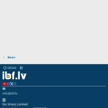
Biedri
Sīkfaili
info@ibf.lv
No Stress Limited