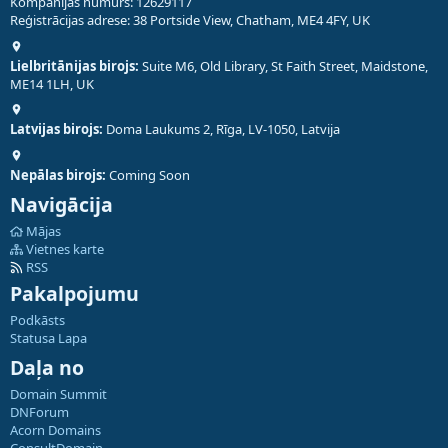
Kompānijas numurs: 12629117
Reģistrācijas adrese: 38 Portside View, Chatham, ME4 4FY, UK
Lielbritānijas birojs:
Suite M6, Old Library, St Faith Street, Maidstone,
ME14 1LH, UK
Latvijas birojs:
Doma Laukums 2, Rīga, LV-1050, Latvija
Nepālas birojs:
Coming Soon
Navigācija
Mājas
Vietnes karte
RSS
Pakalpojumu
Podkāsts
Statusa Lapa
Daļa no
Domain Summit
DNForum
Acorn Domains
ConsultDomain