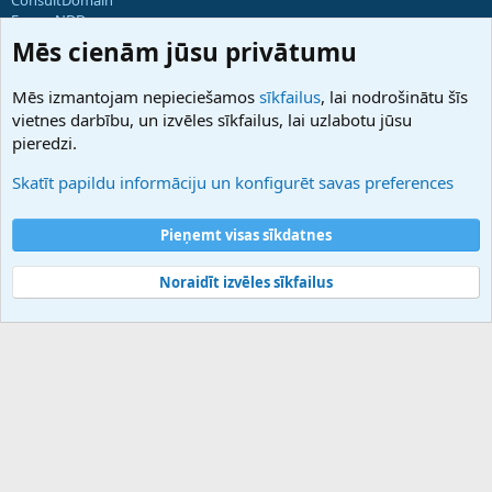
ForumNDD
Domainforum.ro
Mēs cienām jūsu privātumu
27.be
NamesLot
Mēs izmantojam nepieciešamos
sīkfailus
, lai nodrošinātu šīs
Hostmaria
vietnes darbību, un izvēles sīkfailus, lai uzlabotu jūsu
Atbalsts
pieredzi.
Sazinieties ar mums
Palīdzība
Skatīt papildu informāciju un konfigurēt savas preferences
Noteikumi un nosacījumi
Privātuma politika
Pieņemt visas sīkdatnes
Noraidīt izvēles sīkfailus
®
Community platform by XenForo
© 2010-2025 XenForo Ltd.