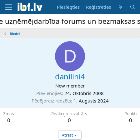
Pieslēgties
Reģistrēties
ne uzņēmējdarbība forums un bezmaksas slu
Biedri
D
danilini4
New member
Pievienojies
24. Oktobris 2008
Pēdējoreiz redzēts
1. Augusts 2024
Ziņas
Reakciju rezultāts
Punkti
0
0
0
Atrast