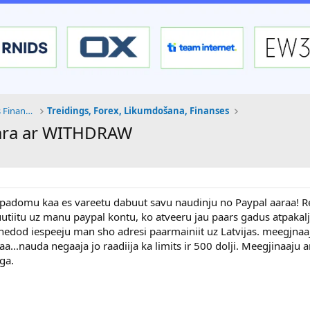
Tehnoloģijas, Kriptovalūtas un Nākotnes Finanses
Treidings, Forex, Likumdošana, Finanses
 ara ar WITHDRAW
 padomu kaa es vareetu dabuut savu naudinju no Paypal aaraa! Re
uutiitu uz manu paypal kontu, ko atveeru jau paars gadus atpakal
nedod iespeeju man sho adresi paarmainiit uz Latvijas. meegjnaaj
.nauda negaaja jo raadiija ka limits ir 500 dolji. Meegjinaaju a
ga.