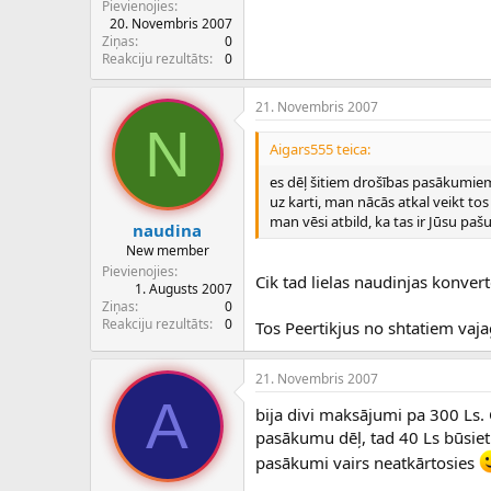
Pievienojies
20. Novembris 2007
Ziņas
0
Reakciju rezultāts
0
21. Novembris 2007
N
Aigars555 teica:
es dēļ šitiem drošības pasākumiem
uz karti, man nācās atkal veikt to
man vēsi atbild, ka tas ir Jūsu pašu 
naudina
New member
Pievienojies
Cik tad lielas naudinjas konvert
1. Augusts 2007
Ziņas
0
Reakciju rezultāts
0
Tos Peertikjus no shtatiem vaja
21. Novembris 2007
A
bija divi maksājumi pa 300 Ls.
pasākumu dēļ, tad 40 Ls būsiet 
pasākumi vairs neatkārtosies