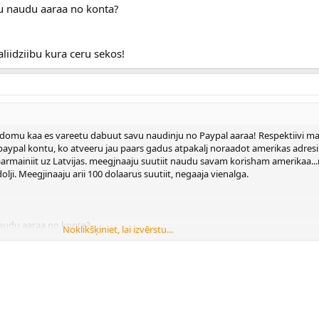
ju naudu aaraa no konta?
aliidziibu kura ceru sekos!
domu kaa es vareetu dabuut savu naudinju no Paypal aaraa! Respektiivi ma
paypal kontu, ko atveeru jau paars gadus atpakalj noraadot amerikas adresi
armainiit uz Latvijas. meegjnaaju suutiit naudu savam korisham amerikaa..
 dolji. Meegjinaaju arii 100 dolaarus suutiit, negaaja vienalga.
naudu aaraa no konta?
Noklikšķiniet, lai izvērstu...
idziibu kura ceru sekos!