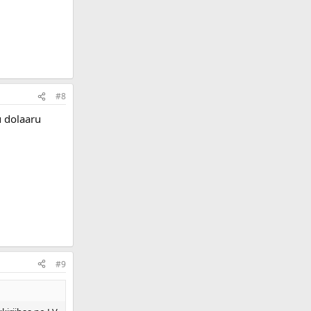
#8
u dolaaru
#9