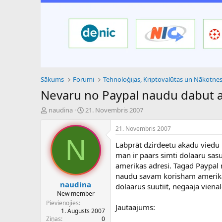
Sākums
Forumi
Nevaru no Paypal naudu dabut
P
S
naudina
21. Novembris 2007
a
ā
v
k
21. Novembris 2007
e
u
N
Labprāt dzirdeetu akadu viedu
d
m
i
a
man ir paars simti dolaaru sas
e
d
amerikas adresi. Tagad Paypal 
n
a
naudu savam korisham amerikaa..
a
t
naudina
dolaarus suutiit, negaaja vienal
u
u
New member
z
m
Pievienojies
Jautaajums:
s
s
1. Augusts 2007
ā
Ziņas
0