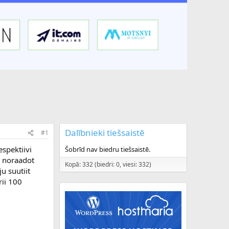
Dalībnieki tiešsaistē
#1
spektiivi
Šobrīd nav biedru tiešsaistē.
j noraadot
Kopā: 332 (biedri: 0, viesi: 332)
u suutiit
rii 100