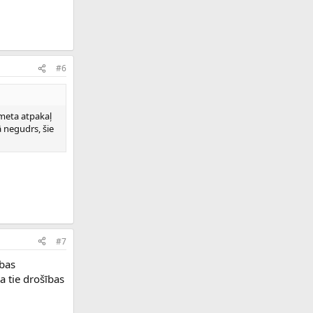
#6
tmeta atpakaļ
ā negudrs, šie
#7
ības
a tie drošības