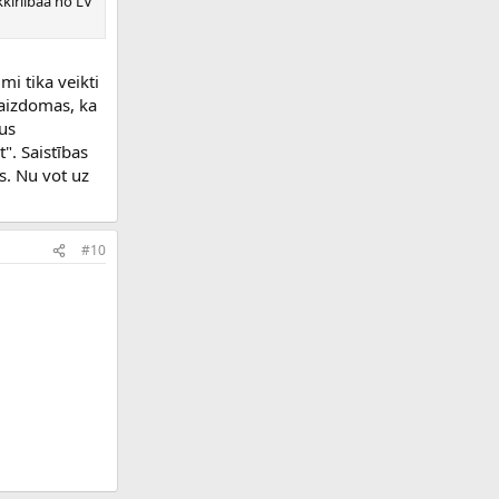
kkiriibaa no LV
mi tika veikti
 aizdomas, ka
us
". Saistības
as. Nu vot uz
#10