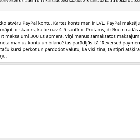
onvertee uz latiem un tikai zaudeesi kaadus 2-3 sant. uz katru dolaaru atss
ikko atvēru PayPal kontu. Kartes konts man ir LVL, PayPal maksāju
mājot, ir skaidrs, ka tie nav 4-5 santīmi. Protams, dzēkiem radās
 birt maksājumi 300 Ls apmērā. Viņi manus samaksātos maksājum
tmeta man uz kontu un bilancē tas parādījās kā "Reversed payment
taču kursi pērkot un pārdodot valūtu, kā visi zina, ta stipri atšķir
iņu.