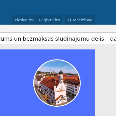
Pieslēgties
Reģistrēties
Meklēšana
sas sludinājumu dēlis – dalība ir bez mak