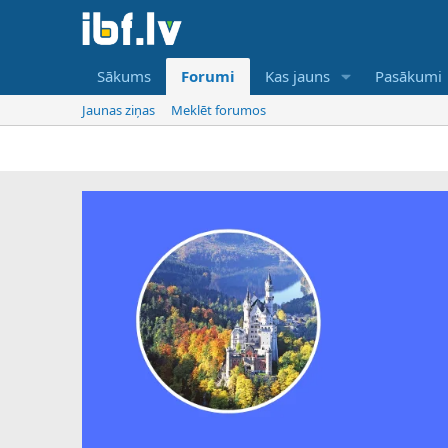
Sākums
Forumi
Kas jauns
Pasākumi
Jaunas ziņas
Meklēt forumos
IBF ir ti