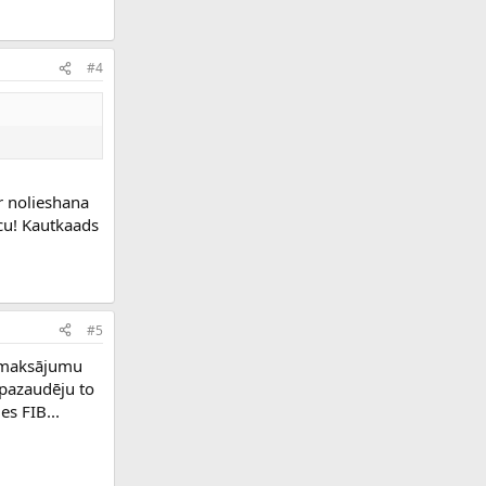
#4
r nolieshana
icu! Kautkaads
#5
u maksājumu
 pazaudēju to
es FIB...