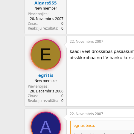
Aigars555
New member
Pievienojies
20. Novembris 2007
Ziņas
0
Reakciju rezultāts
0
22. Novembris 2007
E
kaadi veel drossiibas pasaakum
atsskkiriibaa no LV banku kurs
egritis
New member
Pievienojies
28. Decembris 2006
Ziņas
0
Reakciju rezultāts
0
22. Novembris 2007
A
egritis teica: