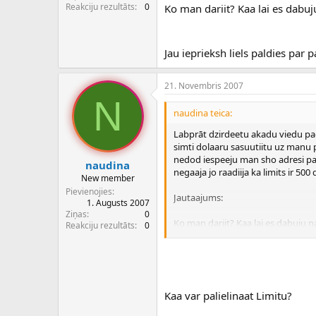
c
Reakciju rezultāts
0
Ko man dariit? Kaa lai es dabu
ē
j
s
Jau ieprieksh liels paldies par p
21. Novembris 2007
N
naudina teica:
Labprāt dzirdeetu akadu viedu pa
simti dolaaru sasuutiitu uz manu 
nedod iespeeju man sho adresi pa
naudina
negaaja jo raadiija ka limits ir 500
New member
Pievienojies
Jautaajums:
1. Augusts 2007
Ziņas
0
Ko man dariit? Kaa lai es dabuju 
Reakciju rezultāts
0
Jau ieprieksh liels paldies par pali
Kaa var palielinaat Limitu?