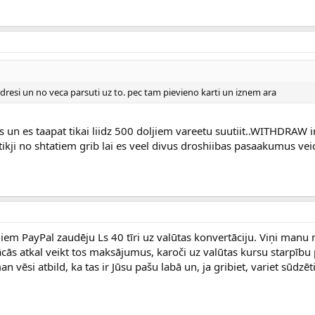
 adresi un no veca parsuti uz to. pec tam pievieno karti un iznem ara
s un es taapat tikai liidz 500 doljiem vareetu suutiit..WITHDRAW i
ikji no shtatiem grib lai es veel divus droshiibas pasaakumus ve
iem PayPal zaudēju Ls 40 tīri uz valūtas konvertāciju. Viņi man
ācās atkal veikt tos maksājumus, karoči uz valūtas kursu starpību
 vēsi atbild, ka tas ir Jūsu pašu labā un, ja gribiet, variet sūdzēti