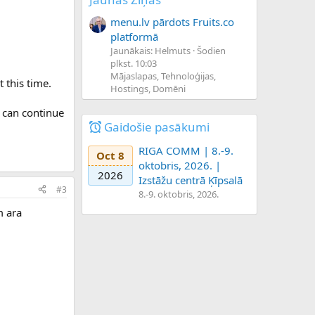
menu.lv pārdots Fruits.co
platformā
Jaunākais: Helmuts
Šodien
plkst. 10:03
Mājaslapas, Tehnoloģijas,
 this time.
Hostings, Domēni
 can continue
Gaidošie pasākumi
RIGA COMM | 8.-9.
Oct 8
oktobris, 2026. |
2026
Izstāžu centrā Ķīpsalā
#3
8.-9. oktobris, 2026.
m ara