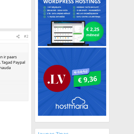
#2
n ir paars
. Tagad Paypal
.nauda
Jaunas Ziņas