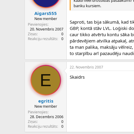
kaadi veel drossiibas pasaakumi? k
banku kursiem.
Aigars555
New member
Saproti, tas bija sākumā, kad t
Pievienojies
GBP, kontā stāv LVL. Loģiski do
20. Novembris 2007
Ziņas
0
caur tikko atvērtu kontu sāka
Reakciju rezultāts
0
pārdevējiem atvilka atpakaļ, a
ta man palika, maksāju vēlreiz, 
to starpību arī pazaudēju naud
22. Novembris 2007
E
Skaidrs
egritis
New member
Pievienojies
28. Decembris 2006
Ziņas
0
Reakciju rezultāts
0