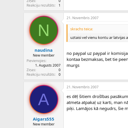
Ziņas
0
Reakciju rezultāts
1
21. Novembris 2007
N
skrachs teica:
uztaisi vel vienu kontu ar latvijas
naudina
no paypal uz paypal ir komisija
New member
kontaa bezmaksas, bet tie peert
Pievienojies
murgs
1. Augusts 2007
Ziņas
0
Reakciju rezultāts
0
21. Novembris 2007
A
es dēļ šitiem drošības pasākum
atmeta atpakaļ uz karti, man n
piķi. Lamājos kā negudrs, šie man
Aigars555
New member