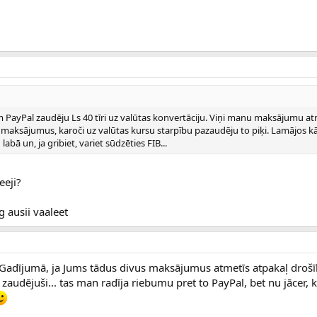
 PayPal zaudēju Ls 40 tīri uz valūtas konvertāciju. Viņi manu maksājumu a
s maksājumus, karoči uz valūtas kursu starpību pazaudēju to piķi. Lamājos k
labā un, ja gribiet, variet sūdzēties FIB...
eeji?
g ausii vaaleet
 Gadījumā, ja Jums tādus divus maksājumus atmetīs atpakaļ droš
zaudējuši... tas man radīja riebumu pret to PayPal, bet nu jācer, k