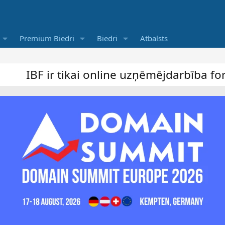
Premium Biedri
Biedri
Atbalsts
kai online uzņēmējdarbība forums un bezmak