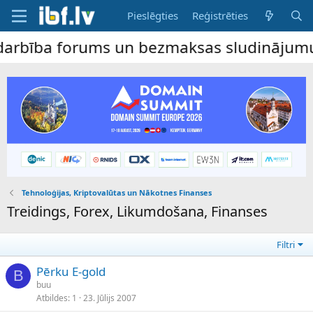
Pieslēgties
Reģistrēties
ība forums un bezmaksas sludinājumu dēlis 
Tehnoloģijas, Kriptovalūtas un Nākotnes Finanses
Treidings, Forex, Likumdošana, Finanses
Filtri
Pērku E-gold
B
buu
Atbildes
1
23. Jūlijs 2007