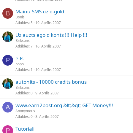
Mainu SMS uz e-gold
B
Bonis
Atbildes
5
19. Aprīlis 2007
Uzlauzts egold konts !!! Help !!!
Briksons
Atbildes
7
16. Aprīlis 2007
e-ls
P
popo
Atbildes
1
10. Aprīlis 2007
autohits - 10000 credits bonus
Briksons
Atbildes
0
9. Aprīlis 2007
www.earn2post.org &lt;&gt; GET Money!!!
A
Anonymous
Atbildes
0
8. Aprīlis 2007
Tutoriali
P