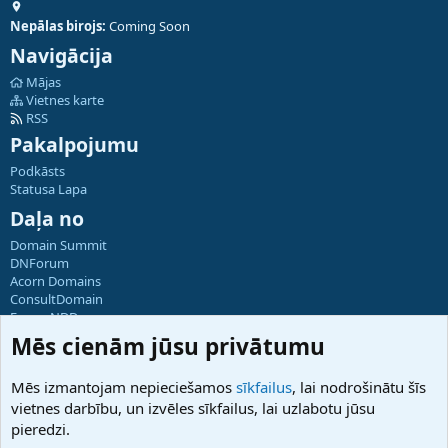
Nepālas birojs:
Coming Soon
Navigācija
Mājas
Vietnes karte
RSS
Pakalpojumu
Podkāsts
Statusa Lapa
Daļa no
Domain Summit
DNForum
Acorn Domains
ConsultDomain
ForumNDD
Domainforum.ro
Mēs cienām jūsu privātumu
27.be
NamesLot
Mēs izmantojam nepieciešamos
sīkfailus
, lai nodrošinātu šīs
Hostmaria
vietnes darbību, un izvēles sīkfailus, lai uzlabotu jūsu
Atbalsts
pieredzi.
Sazinieties ar mums