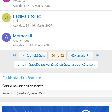
Prova1ver
Atbildes
8
22. Marts 2007
Pasiivais forex
J
Janis
Atbildes
19
16. Marts 2007
Memorail
A
Anonymous
Atbildes
0
13. Marts 2007
Pirmais
Pēdējais
Iepriekšējais
50 no 52
Nākamais
Jums ir jāpieslēdzas vai jāreģistrējas, lai publicētu šeit.
Dalībnieki tiešsaistē
Šobrīd nav biedru tiešsaistē.
Kopā: 255 (biedri: 0, viesi: 255)