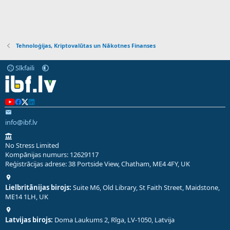
Tehnoloģijas, Kriptovalūtas un Nākotnes Finanses
Sīkfaili
info@ibf.lv
No Stress Limited
Kompānijas numurs: 12629117
Reģistrācijas adrese: 38 Portside View, Chatham, ME4 4FY, UK
Lielbritānijas birojs:
Suite M6, Old Library, St Faith Street, Maidstone,
ME14 1LH, UK
Latvijas birojs:
Doma Laukums 2, Rīga, LV-1050, Latvija