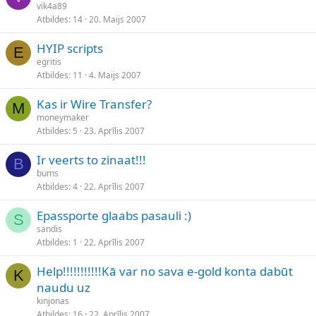
vik4a89
Atbildes
14
20. Maijs 2007
HYIP scripts
E
egritis
Atbildes
11
4. Maijs 2007
Kas ir Wire Transfer?
M
moneymaker
Atbildes
5
23. Aprīlis 2007
Ir veerts to zinaat!!!
B
bums
Atbildes
4
22. Aprīlis 2007
Epassporte glaabs pasauli :)
S
sandis
Atbildes
1
22. Aprīlis 2007
Help!!!!!!!!!!!Kā var no sava e-gold konta dabūt
K
naudu uz
kinjonas
Atbildes
16
22. Aprīlis 2007