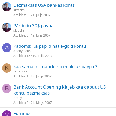
Bezmaksas USA bankas konts
skrachs
Atbildes
0
21. Jūlijs 2007
Pārdodu 30$ paypal
skrachs
Atbildes
0
19. Jūlijs 2007
Padoms: Kā papildināt e-gold kontu?
A
Anonymous
Atbildes
15
10. Jūlijs 2007
kaa samainiit naudu no egold uz paypal?
K
krizanova
Atbildes
1
23. Jūnijs 2007
Bank Account Opening Kit jeb kaa dabuut US
B
kontu bezmaksas
Brady
Atbildes
2
24. Maijs 2007
Fummo
V