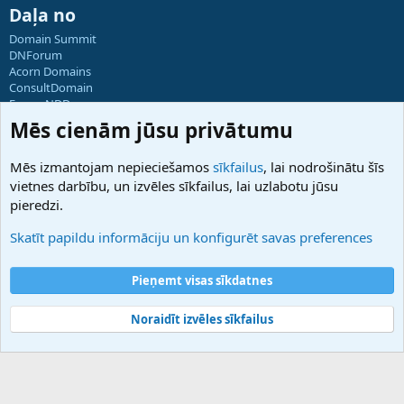
Daļa no
Domain Summit
DNForum
Acorn Domains
ConsultDomain
ForumNDD
Domainforum.ro
Mēs cienām jūsu privātumu
27.be
NamesLot
Mēs izmantojam nepieciešamos
sīkfailus
, lai nodrošinātu šīs
Hostmaria
vietnes darbību, un izvēles sīkfailus, lai uzlabotu jūsu
Atbalsts
pieredzi.
Sazinieties ar mums
Palīdzība
Skatīt papildu informāciju un konfigurēt savas preferences
Noteikumi un nosacījumi
Privātuma politika
Pieņemt visas sīkdatnes
Noraidīt izvēles sīkfailus
®
Community platform by XenForo
© 2010-2025 XenForo Ltd.