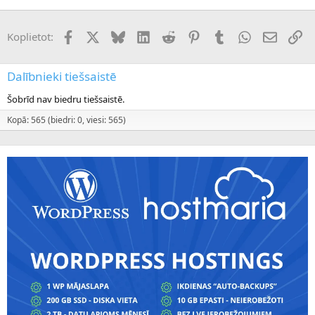
Facebook
X (Twitter)
Bluesky
LinkedIn
Reddit
Pinterest
Tumblr
WhatsApp
E-pasts
Sai
Koplietot:
Dalībnieki tiešsaistē
Šobrīd nav biedru tiešsaistē.
Kopā: 565 (biedri: 0, viesi: 565)