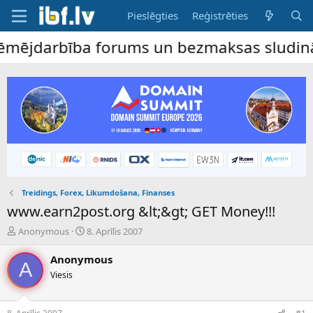
Pieslēgties
Reģistrēties
ējdarbība forums un bezmaksas sludinājumu 
Treidings, Forex, Likumdošana, Finanses
www.earn2post.org &lt;&gt; GET Money!!!
P
S
Anonymous
8. Aprīlis 2007
a
ā
v
k
Anonymous
A
e
u
Viesis
d
m
i
a
e
d