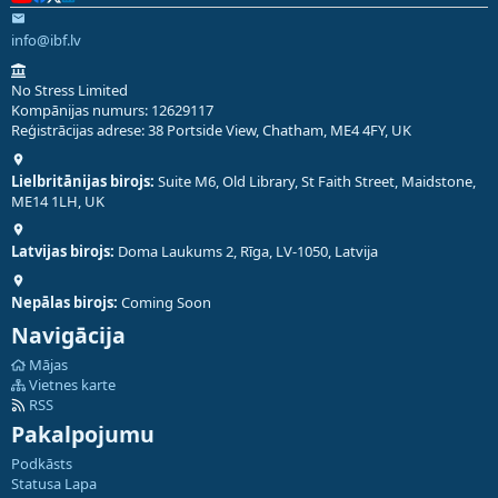
info@ibf.lv
No Stress Limited
Kompānijas numurs: 12629117
Reģistrācijas adrese: 38 Portside View, Chatham, ME4 4FY, UK
Lielbritānijas birojs:
Suite M6, Old Library, St Faith Street, Maidstone,
ME14 1LH, UK
Latvijas birojs:
Doma Laukums 2, Rīga, LV-1050, Latvija
Nepālas birojs:
Coming Soon
Navigācija
Mājas
Vietnes karte
RSS
Pakalpojumu
Podkāsts
Statusa Lapa