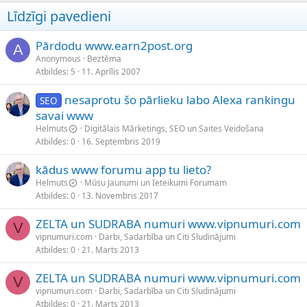
Līdzīgi pavedieni
Pārdodu www.earn2post.org
A
Anonymous
Beztēma
Atbildes
5
11. Aprīlis 2007
nesaprotu šo pārlieku labo Alexa rankingu
SEO
savai www
Helmuts
Digitālais Mārketings, SEO un Saites Veidošana
Atbildes
0
16. Septembris 2019
kādus www forumu app tu lieto?
Helmuts
Mūsu Jaunumi un Ieteikumi Forumam
Atbildes
0
13. Novembris 2017
ZELTA un SUDRABA numuri www.vipnumuri.com
V
vipnumuri.com
Darbi, Sadarbība un Citi Sludinājumi
Atbildes
0
21. Marts 2013
ZELTA un SUDRABA numuri www.vipnumuri.com
V
vipnumuri.com
Darbi, Sadarbība un Citi Sludinājumi
Atbildes
0
21. Marts 2013