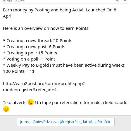
8. Aprīlis 2007
#1
n
a
a
t
Earn money by Posting and being Activ!! Launched On 8.
u
u
April
z
m
s
s
Here is an overview on how to earn Points:
ā
c
ē
* Creating a new thread: 20 Points
j
* Creating a new post: 6 Points
s
* Creating a poll: 15 Points
* Voting on a poll: 1 Point
* Weekly Pay to E-gold (must have been active during week):
100 Points = 1$
http://earn2post.org/forum/profile.php?
mode=register&refer_id=4
Tiko atverts
Un tape par referraļiem tur maksa lielu naudu
Jums ir jāpieslēdzas vai jāreģistrējas, lai atbildētu šeit.