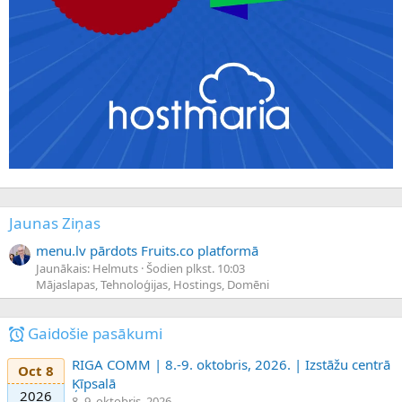
Jaunas Ziņas
menu.lv pārdots Fruits.co platformā
Jaunākais: Helmuts
Šodien plkst. 10:03
Mājaslapas, Tehnoloģijas, Hostings, Domēni
Gaidošie pasākumi
RIGA COMM | 8.-9. oktobris, 2026. | Izstāžu centrā
Oct 8
Ķīpsalā
2026
8.-9. oktobris, 2026.