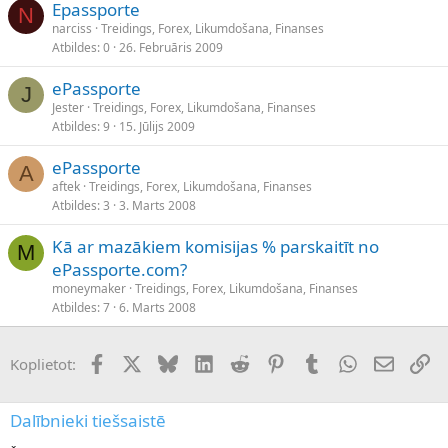
Epassporte
N
narciss
Treidings, Forex, Likumdošana, Finanses
Atbildes
0
26. Februāris 2009
ePassporte
J
Jester
Treidings, Forex, Likumdošana, Finanses
Atbildes
9
15. Jūlijs 2009
ePassporte
A
aftek
Treidings, Forex, Likumdošana, Finanses
Atbildes
3
3. Marts 2008
Kā ar mazākiem komisijas % parskaitīt no
M
ePassporte.com?
moneymaker
Treidings, Forex, Likumdošana, Finanses
Atbildes
7
6. Marts 2008
Facebook
X (Twitter)
Bluesky
LinkedIn
Reddit
Pinterest
Tumblr
WhatsApp
E-pasts
Sai
Koplietot:
Dalībnieki tiešsaistē