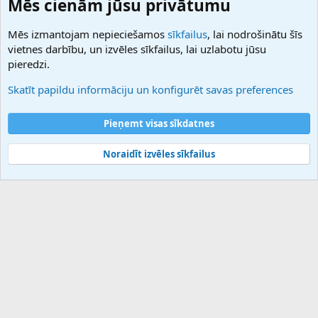
Mēs cienām jūsu privātumu
27.be
NamesLot
Mēs izmantojam nepieciešamos
sīkfailus
, lai nodrošinātu šīs
Hostmaria
vietnes darbību, un izvēles sīkfailus, lai uzlabotu jūsu
Atbalsts
pieredzi.
Sazinieties ar mums
Palīdzība
Skatīt papildu informāciju un konfigurēt savas preferences
Noteikumi un nosacījumi
Privātuma politika
Pieņemt visas sīkdatnes
Noraidīt izvēles sīkfailus
®
Community platform by XenForo
© 2010-2025 XenForo Ltd.