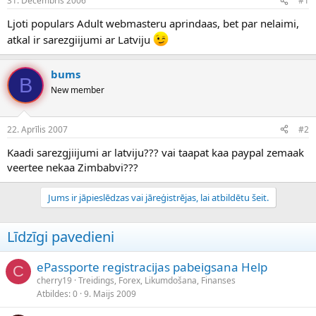
31. Decembris 2006
#1
n
a
a
t
Ljoti populars Adult webmasteru aprindaas, bet par nelaimi,
u
u
atkal ir sarezgiijumi ar Latviju
z
m
s
s
ā
bums
B
c
New member
ē
j
s
22. Aprīlis 2007
#2
Kaadi sarezgjiijumi ar latviju??? vai taapat kaa paypal zemaak
veertee nekaa Zimbabvi???
Jums ir jāpieslēdzas vai jāreģistrējas, lai atbildētu šeit.
Līdzīgi pavedieni
ePassporte registracijas pabeigsana Help
C
cherry19
Treidings, Forex, Likumdošana, Finanses
Atbildes
0
9. Maijs 2009