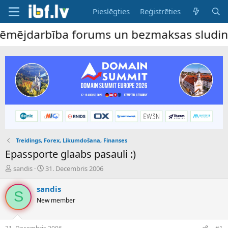
Pieslēgties
Reģistrēties
ējdarbība forums un bezmaksas sludinājumu 
Treidings, Forex, Likumdošana, Finanses
Epassporte glaabs pasauli :)
P
S
sandis
31. Decembris 2006
a
ā
v
k
sandis
S
e
u
New member
d
m
i
a
e
d