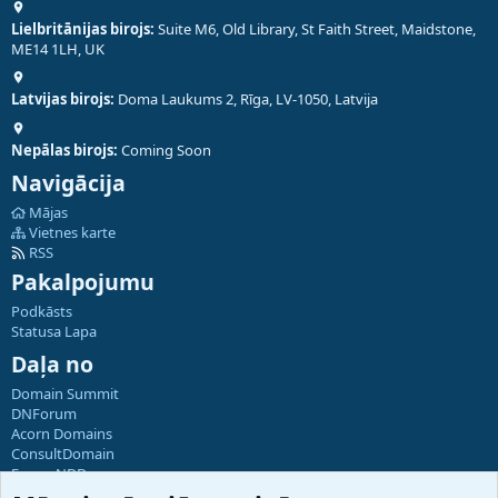
Lielbritānijas birojs:
Suite M6, Old Library, St Faith Street, Maidstone,
ME14 1LH, UK
Latvijas birojs:
Doma Laukums 2, Rīga, LV-1050, Latvija
Nepālas birojs:
Coming Soon
Navigācija
Mājas
Vietnes karte
RSS
Pakalpojumu
Podkāsts
Statusa Lapa
Daļa no
Domain Summit
DNForum
Acorn Domains
ConsultDomain
ForumNDD
Domainforum.ro