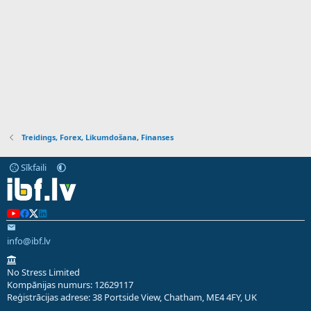
Treidings, Forex, Likumdošana, Finanses
Sīkfaili
info@ibf.lv
No Stress Limited
Kompānijas numurs: 12629117
Reģistrācijas adrese: 38 Portside View, Chatham, ME4 4FY, UK