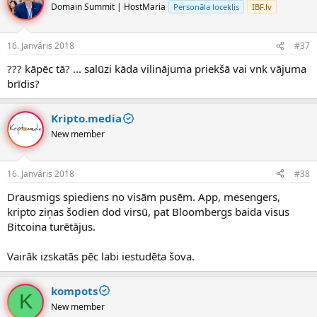
Domain Summit | HostMaria
Personāla loceklis
IBF.lv
16. Janvāris 2018
#37
??? kāpēc tā? ... salūzi kāda vilinājuma priekšā vai vnk vājuma
brīdis?
Kripto.media
New member
16. Janvāris 2018
#38
Drausmigs spiediens no visām pusēm. App, mesengers,
kripto ziņas šodien dod virsū, pat Bloombergs baida visus
Bitcoina turētājus.
Vairāk izskatās pēc labi iestudēta šova.
kompots
K
New member