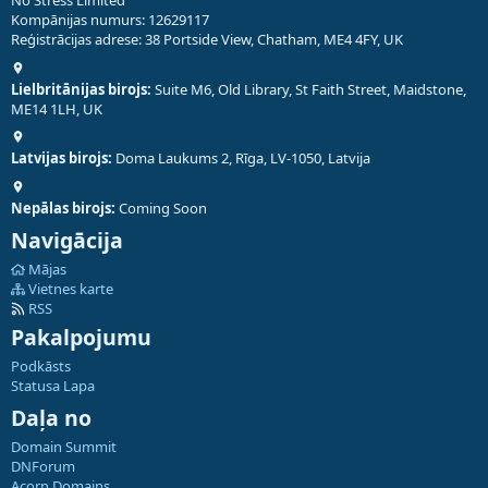
No Stress Limited
Kompānijas numurs: 12629117
Reģistrācijas adrese: 38 Portside View, Chatham, ME4 4FY, UK
Lielbritānijas birojs:
Suite M6, Old Library, St Faith Street, Maidstone,
ME14 1LH, UK
Latvijas birojs:
Doma Laukums 2, Rīga, LV-1050, Latvija
Nepālas birojs:
Coming Soon
Navigācija
Mājas
Vietnes karte
RSS
Pakalpojumu
Podkāsts
Statusa Lapa
Daļa no
Domain Summit
DNForum
Acorn Domains