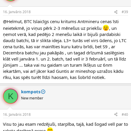
16. Janvāris 2018
#39
@Helmut, BTC īslaicīgs cenu kritums Antmineru cenas īsti
neietekmē, jo viņus pērk 2-3 mēnešus uz priekšu
, un
ņemot verā, kad pedējo 2 menešu laikā ir bijuši pardabiski
daudz batchi, tā ir slikta ideja. L3+ turās vel virs ūdens, jo LTC
cena turās, kas var mainīties kuru katru brīdi, bet S9 , ar
Decembra batchu jau pakāpās , un tagad drīzumā saslēgsies
klāt vell janvāra 1. un 2. batch, tad vell ir 3 februārī, un tā līdz
jūnijam ... taka vai nu gaidam un turam īkšķus uz 6nm
iekartām, vai arī jācer kad Guntis ar mineshop uzražos kādu
rīku, kas spēs turēt līdzi haosam, kas šobrīd notiek.
kompots
K
New member
16. Janvāris 2018
#40
Visu to jau esam redzējuši, starpība, tajā, kad šogad vell par to
raksta dzeltenā prese