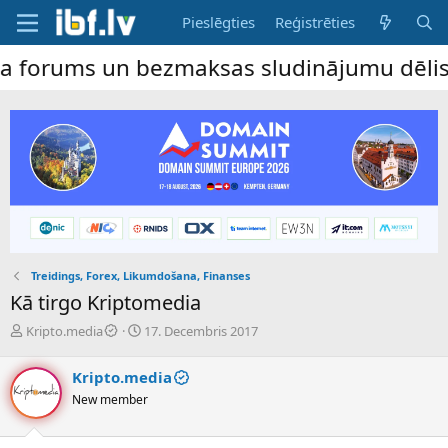
Pieslēgties
Reģistrēties
 un bezmaksas sludinājumu dēlis – dalība 
Treidings, Forex, Likumdošana, Finanses
Kā tirgo Kriptomedia
P
S
Kripto.media
17. Decembris 2017
a
ā
v
k
Kripto.media
e
u
New member
d
m
i
a
e
d