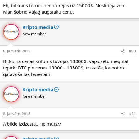
Eh, bitkoins tomēr nenoturējās uz 15000$. Noslīdēja zem.
Man šobrīd vajag augstāku cenu.
Kripto.media
New member
8. Janvāris 2018
#30
Bitkoina cenas kritums tuvojas 13000$, vajadzētu mēģināt
iepirkt BTC pie cenas 13000 - 13500$, izskatās, ka notiek
gatavošanās lēcienam.
Kripto.media
New member
8. Janvāris 2018
#31
//bilde izdzēsta.. Helmuts//
Kripto.media