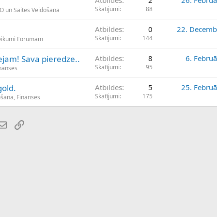
Atbildes
2
26. Februā
Skatījumi
88
EO un Saites Veidošana
Atbildes
0
22. Decemb
Skatījumi
144
teikumi Forumam
jam! Sava pieredze..
Atbildes
8
6. Februā
Skatījumi
95
inanses
gold.
Atbildes
5
25. Februā
Skatījumi
175
ošana, Finanses
atsApp
E-pasts
Saiti