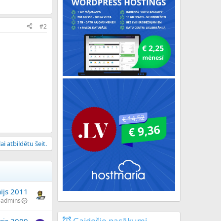
#2
ai atbildētu šeit.
ijs 2011
admins
Gaidošie pasākumi