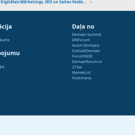
Digitālais Mārketings, SEO un Saites Veidošana
cija
Daļa no
Domain Summit
 karte
DNForum
Acorn Domains
ConsultDomain
pojumu
ForumNDD
Domainforum.ro
apa
27.be
NamesLot
Hostmaria