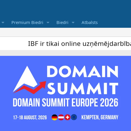
Premium Biedri
Biedri
Atbalsts
IBF ir tikai online uzņēmējdarbība forums