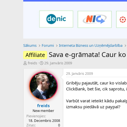
Sākums
Forumi
Interneta Bizness un Uzņēmējdarbība
Sava e-grāmata! Caur ko l
Affiliate
P
S
freids
29. Janvāris 2009
a
ā
v
k
29. Janvāris 2009
e
u
Gribēju pajautāt, caur ko vislab
d
m
i
a
ClickBank, bet šie, cik saprotu,
e
d
n
a
Varbūt varat ieteikt kādu pakalp
a
t
freids
izmaksu piedāvā uz paypal?
u
u
New member
z
m
Pievienojies
s
s
18. Decembris 2008
ā
Ziņas
0