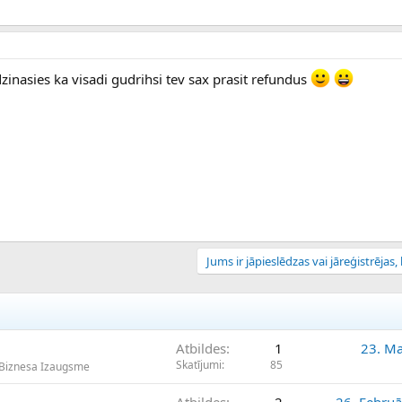
inasies ka visadi gudrihsi tev sax prasit refundus
Jums ir jāpieslēdzas vai jāreģistrējas, l
Atbildes
1
23. Ma
Skatījumi
85
 Biznesa Izaugsme