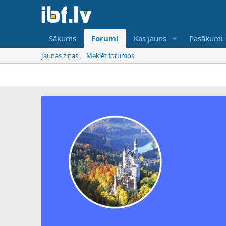
Sākums
Forumi
Kas jauns
Pasākumi
Jaunas ziņas
Meklēt forumos