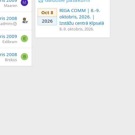
ris 2009
M
Maaren
RIGA COMM | 8.-9.
Oct 8
oktobris, 2026. |
ris 2008
2026
Izstāžu centrā Ķīpsalā
admins
8.-9. oktobris, 2026.
ris 2009
E
Exlibram
ris 2008
B
Breksis