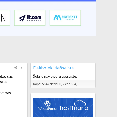
Dalībnieki tiešsaistē
#1
otas caur
Šobrīd nav biedru tiešsaistē.
yPal.
Kopā: 564 (biedri: 0, viesi: 564)
 peļņas