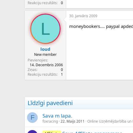
c
Reakciju rezultāts
0
ē
j
30. Janvāris 2009
s
L
moneybookers.... paypal apdedz
loud
New member
Pievienojies
14. Decembris 2006
Ziņas
0
Reakciju rezultāts
1
Līdzīgi pavedieni
Sava m lapa.
F
foxracing
22. Maijs 2011
Online Uzņēmējdarbība un