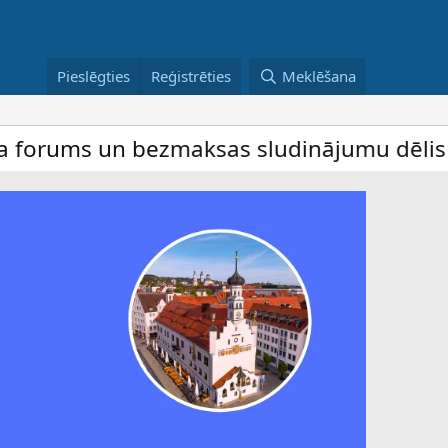
Pieslēgties
Reģistrēties
Meklēšana
 un bezmaksas sludinājumu dēlis – dalība 