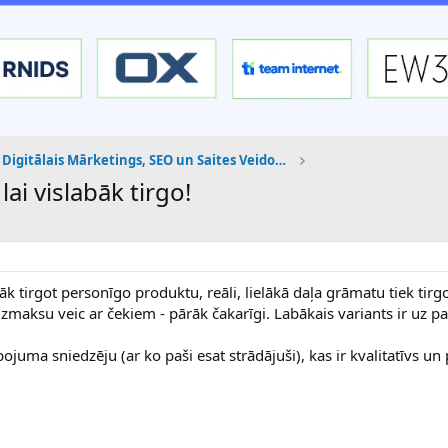
Digitālais Mārketings, SEO un Saites Veidošana
ai vislabāk tirgo!
āk tirgot personīgo produktu, reāli, lielākā daļa grāmatu tiek tirg
 izmaksu veic ar čekiem - pārāk čakarīgi. Labākais variants ir uz pa
ojuma sniedzēju (ar ko paši esat strādājuši), kas ir kvalitatīvs un