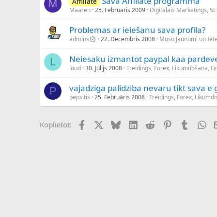
Sava Affiliate programma
Affiliate
M
Maaren
25. Februāris 2009
Digitālais Mārketings, S
Problemas ar ieiešanu sava profila?
admins
22. Decembris 2008
Mūsu Jaunumi un Ie
Neiesaku izmantot paypal kaa pardeve
L
loud
30. Jūlijs 2008
Treidings, Forex, Likumdošana, F
vajadziga palidziba nevaru tikt sava e 
P
pepsitis
25. Februāris 2008
Treidings, Forex, Likumd
Facebook
X (Twitter)
Bluesky
LinkedIn
Reddit
Pinterest
Tumblr
Wh
Koplietot: