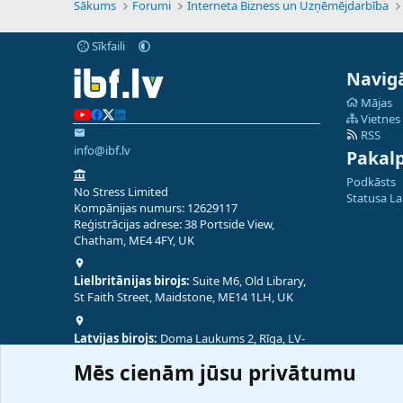
Sākums
Forumi
Interneta Bizness un Uzņēmējdarbība
Sīkfaili
Navigā
Mājas
Vietnes
RSS
info@ibf.lv
Pakal
Podkāsts
No Stress Limited
Statusa L
Kompānijas numurs: 12629117
Reģistrācijas adrese: 38 Portside View,
Chatham, ME4 4FY, UK
Lielbritānijas birojs:
Suite M6, Old Library,
St Faith Street, Maidstone, ME14 1LH, UK
Latvijas birojs:
Doma Laukums 2, Rīga, LV-
1050, Latvija
Mēs cienām jūsu privātumu
Nepālas birojs:
Coming Soon