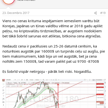
23. Decembris 2017
#19
Viens no cenas krituma iespējamiem iemesliem varētu būt
Korejas, Japānas un Ķinas valdību vēlme ar 2018 gadu aplikt
peļņu, no kriptovalūtu tirdzniecības, ar augstiem nodokļiem
bet tākā šobrīd sarunas eot atliktas, bitkoina cena atgriežas.
Nedaudz cena ir pacēlusies un 25-26 datumā cerēsim, ka
noturēsies augstāk par 16000$ un turpinās ceļu uz augšu, pie
tiem maksimumiem, kādi bija un vel augstāk, bet ja cena
nolīdēs zem 15000$, tad varam palikt pat uz 9700 -8700$
Es šobrīd vispār netirgoju - pārāk lieli riski. Nogaidīšu.