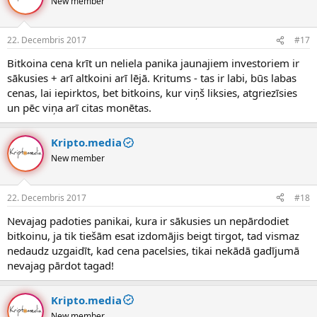
New member
22. Decembris 2017
#17
Bitkoina cena krīt un neliela panika jaunajiem investoriem ir
sākusies + arī altkoini arī lējā. Kritums - tas ir labi, būs labas
cenas, lai iepirktos, bet bitkoins, kur viņš liksies, atgriezīsies
un pēc viņa arī citas monētas.
Kripto.media
New member
22. Decembris 2017
#18
Nevajag padoties panikai, kura ir sākusies un nepārdodiet
bitkoinu, ja tik tiešām esat izdomājis beigt tirgot, tad vismaz
nedaudz uzgaidīt, kad cena pacelsies, tikai nekādā gadījumā
nevajag pārdot tagad!
Kripto.media
New member