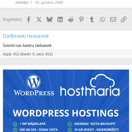
Atbildes
1
30. Janvāris 2009
Facebook
X (Twitter)
Bluesky
LinkedIn
Reddit
Pinterest
Tumblr
WhatsApp
E-pasts
Sai
Koplietot:
Dalībnieki tiešsaistē
Šobrīd nav biedru tiešsaistē.
Kopā: 452 (biedri: 0, viesi: 452)