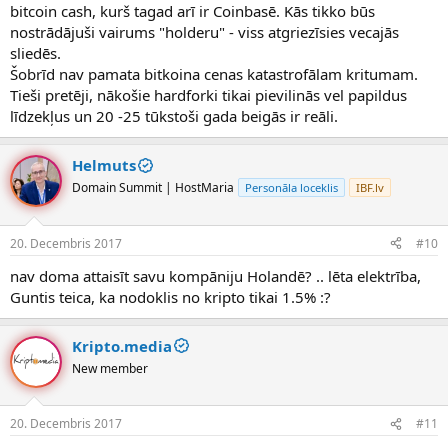
bitcoin cash, kurš tagad arī ir Coinbasē. Kās tikko būs
nostrādājuši vairums "holderu" - viss atgriezīsies vecajās
sliedēs.
Šobrīd nav pamata bitkoina cenas katastrofālam kritumam.
Tieši pretēji, nākošie hardforki tikai pievilinās vel papildus
līdzekļus un 20 -25 tūkstoši gada beigās ir reāli.
Helmuts
Domain Summit | HostMaria
Personāla loceklis
IBF.lv
20. Decembris 2017
#10
nav doma attaisīt savu kompāniju Holandē? .. lēta elektrība,
Guntis teica, ka nodoklis no kripto tikai 1.5% :?
Kripto.media
New member
20. Decembris 2017
#11