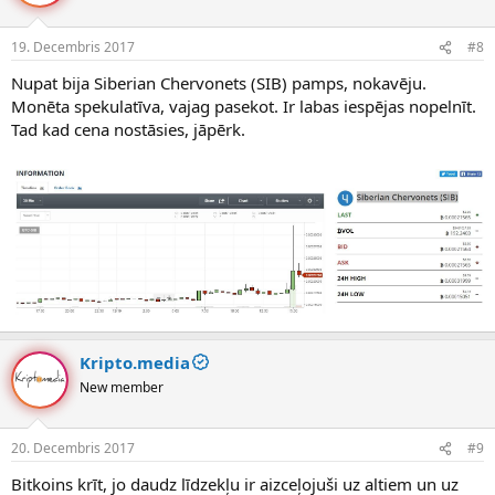
19. Decembris 2017
#8
Nupat bija Siberian Chervonets (SIB) pamps, nokavēju.
Monēta spekulatīva, vajag pasekot. Ir labas iespējas nopelnīt.
Tad kad cena nostāsies, jāpērk.
Kripto.media
New member
20. Decembris 2017
#9
Bitkoins krīt, jo daudz līdzekļu ir aizceļojuši uz altiem un uz