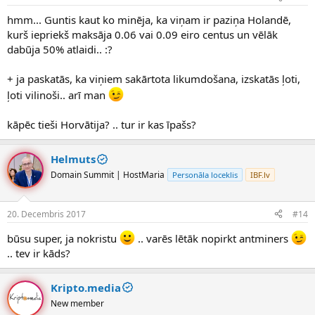
hmm... Guntis kaut ko minēja, ka viņam ir paziņa Holandē,
kurš iepriekš maksāja 0.06 vai 0.09 eiro centus un vēlāk
dabūja 50% atlaidi.. :?
+ ja paskatās, ka viņiem sakārtota likumdošana, izskatās ļoti,
ļoti vilinoši.. arī man
kāpēc tieši Horvātija? .. tur ir kas īpašs?
Helmuts
Domain Summit | HostMaria
Personāla loceklis
IBF.lv
20. Decembris 2017
#14
būsu super, ja nokristu
.. varēs lētāk nopirkt antminers
.. tev ir kāds?
Kripto.media
New member