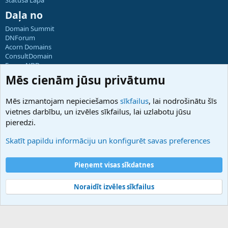
Daļa no
Domain Summit
DNForum
Acorn Domains
ConsultDomain
ForumNDD
Domainforum.ro
Mēs cienām jūsu privātumu
27.be
NamesLot
Mēs izmantojam nepieciešamos
sīkfailus
, lai nodrošinātu šīs
Hostmaria
vietnes darbību, un izvēles sīkfailus, lai uzlabotu jūsu
Atbalsts
pieredzi.
Sazinieties ar mums
Palīdzība
Skatīt papildu informāciju un konfigurēt savas preferences
Noteikumi un nosacījumi
Privātuma politika
Pieņemt visas sīkdatnes
Noraidīt izvēles sīkfailus
®
Community platform by XenForo
© 2010-2025 XenForo Ltd.