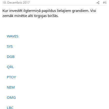
18. Decembris 2017
#6
Kur investēt ilgtermiņā papildus lielajiem grandiem. Visi
zemāk minētie alti tirgojas biržās.
WAVES
SYS
DGB
QRL
PTOY
NEM
OMG
LBC