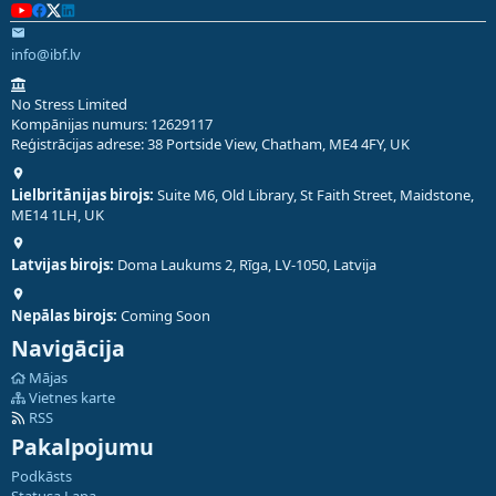
info@ibf.lv
No Stress Limited
Kompānijas numurs: 12629117
Reģistrācijas adrese: 38 Portside View, Chatham, ME4 4FY, UK
Lielbritānijas birojs:
Suite M6, Old Library, St Faith Street, Maidstone,
ME14 1LH, UK
Latvijas birojs:
Doma Laukums 2, Rīga, LV-1050, Latvija
Nepālas birojs:
Coming Soon
Navigācija
Mājas
Vietnes karte
RSS
Pakalpojumu
Podkāsts
Statusa Lapa