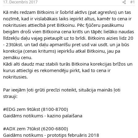
17. Decembris 2017
#1
n
a
a
t
Kā mēs redzam Bitkoins ir šobrīd aktīvs (pat agresīvs) un tas
u
u
nozīmē, kad ir vislabākais laiks iepirkt altus, kamēr to cena ir
z
m
s
s
nokritusies attiecībā pret Bitkoinu. Pēc fjūčeru pasākumu
ā
beigām droši vien Bitkoina cena kritīs un tāpēc lielāko naudas
c
līdzekļu daļu vajag pietaupīt uz to brīdi. Bitkoins aizies lidz 20
ē
- 23tūkst. un tad daļu apmanīšu pret usd vai usdt. un ja būs
j
korekcija (cenas kritums) iepirkšu atkal Bitkoinu, jau pa
s
zemāku cenu.
Kādi alti daudz maz stabili turās Bitkoina korekcijas brīžos un
kurus attiecīgi es rekomendēju pirkt, kad to cena ir
nokritusies.
Par ieejām ļoti grūti precīzi noteikt, situācija mainās ļoti
strauji:
#EDG zem 9tūkst (8100-8700)
Gaidāms notikums - kazino palaišana
#ADX zem 7tūkst (6200-6800)
Gaidāms notikums - prototips februāris 2018