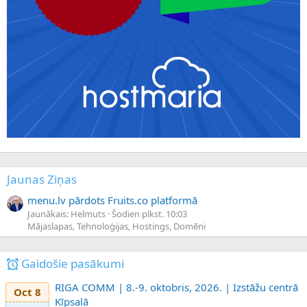
Jaunas Ziņas
menu.lv pārdots Fruits.co platformā
Jaunākais: Helmuts
Šodien plkst. 10:03
Mājaslapas, Tehnoloģijas, Hostings, Domēni
Gaidošie pasākumi
RIGA COMM | 8.-9. oktobris, 2026. | Izstāžu centrā
Oct 8
Ķīpsalā