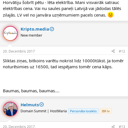
Horvātiju šobrīt pētu - lēta elektrība. Mani visvairāk satrauc
elektrības cena. Vai nu saules paneļi Latvijā vai jādodas tālēs
zilajās. LV vel no janvāra uzņēmumiem pacels cenas.
Kripto.media
New member
20. Decembris 2017
#12
Sliktas ziņas, bitkoins varētu nokrist lidz 10000tūkst. Ja tomēr
noturēsimies uz 16500, tad iespējams tomēr cena kāps.
Baumas, baumas, baumas....
Helmuts
Domain Summit | HostMaria
Personāla loceklis
IBF.lv
20. Decembris 2017
#13