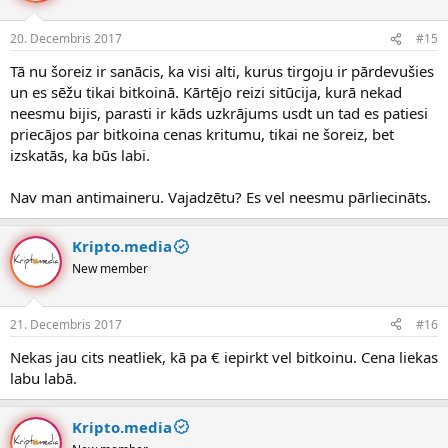
20. Decembris 2017
#15
Tā nu šoreiz ir sanācis, ka visi alti, kurus tirgoju ir pārdevušies
un es sēžu tikai bitkoinā. Kārtējo reizi sitūcija, kurā nekad
neesmu bijis, parasti ir kāds uzkrājums usdt un tad es patiesi
priecājos par bitkoina cenas kritumu, tikai ne šoreiz, bet
izskatās, ka būs labi.
Nav man antimaineru. Vajadzētu? Es vel neesmu pārliecināts.
Kripto.media
New member
21. Decembris 2017
#16
Nekas jau cits neatliek, kā pa € iepirkt vel bitkoinu. Cena liekas
labu labā.
Kripto.media