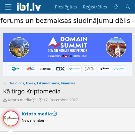
Pieslēgties
Reģistrēties
 bezmaksas sludinājumu dēlis – dalība ir 
Treidings, Forex, Likumdošana, Finanses
Kā tirgo Kriptomedia
P
S
Kripto.media
17. Decembris 2017
a
ā
v
k
Kripto.media
e
u
New member
d
m
i
a
e
d