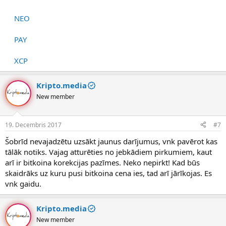
NEO
PAY
XCP
Kripto.media
New member
19. Decembris 2017
#7
Šobrīd nevajadzētu uzsākt jaunus darījumus, vnk pavērot kas
tālāk notiks. Vajag atturēties no jebkādiem pirkumiem, kaut
arī ir bitkoina korekcijas pazīmes. Neko nepirkt! Kad būs
skaidrāks uz kuru pusi bitkoina cena ies, tad arī jārīkojas. Es
vnk gaidu.
Kripto.media
New member