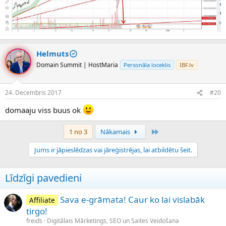
Helmuts
Domain Summit | HostMaria
Personāla loceklis
IBF.lv
24. Decembris 2017
#20
domaaju viss buus ok
Pēdējais
1 no 3
Nākamais
Jums ir jāpieslēdzas vai jāreģistrējas, lai atbildētu šeit.
Līdzīgi pavedieni
Sava e-grāmata! Caur ko lai vislabāk
Affiliate
tirgo!
freids
Digitālais Mārketings, SEO un Saites Veidošana