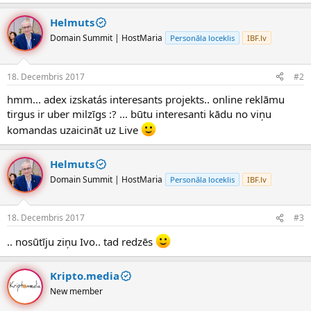
Helmuts
Domain Summit | HostMaria
Personāla loceklis
IBF.lv
18. Decembris 2017
#2
hmm... adex izskatás interesants projekts.. online reklāmu
tirgus ir uber milzīgs :? ... būtu interesanti kādu no viņu
komandas uzaicināt uz Live
Helmuts
Domain Summit | HostMaria
Personāla loceklis
IBF.lv
18. Decembris 2017
#3
.. nosūtīju ziņu Ivo.. tad redzēs
Kripto.media
New member