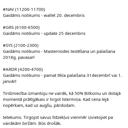
#NAV (11200-11700)
Gaidāms notikums - wallet 20. decembris
#GRS (6100-6500)
Gaidāms notikums - update 25 decembris
#SYS (2100-2300)
Gaidāms notikums - Masternodes testēšana un palaišana
2018g. pavasarī
#ARDR (4200-4700)
Gaidāms notikums - pamat tīkla palaišana 31decembrī vai 1.
janvārī
Tirdzniecība izmantoju ne vairāk, kā 50% Bitkoinu un dotajā
momentā prātīgākais ir tirgot īstermiņa. Kad cena lejā
nopērkam, kad uz augšu, pārdodam.
Ietekums. Tirgojot savus līdzekļus vienmēr izvietojiet pa
vairākām biržām. Būs drošāk.