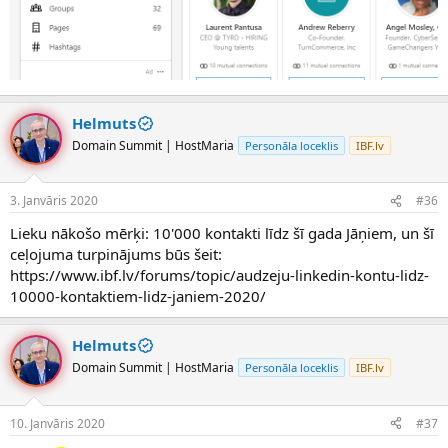
Helmuts
Domain Summit | HostMaria
Personāla loceklis
IBF.lv
3. Janvāris 2020
#36
Lieku nākošo mērķi: 10'000 kontakti līdz šī gada Jāņiem, un šī
ceļojuma turpinājums būs šeit:
https://www.ibf.lv/forums/topic/audzeju-linkedin-kontu-lidz-
10000-kontaktiem-lidz-janiem-2020/
Helmuts
Domain Summit | HostMaria
Personāla loceklis
IBF.lv
10. Janvāris 2020
#37