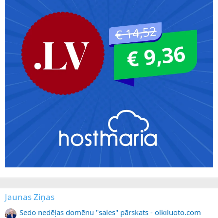
Jaunas Ziņas
Sedo nedēļas domēnu "sales" pārskats - olkiluoto.com