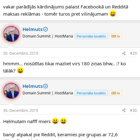
vakar parādījās kārdinājums palaist Facebookā un Redditā
maksas reklāmas - tomēr turos pret vilinājumam
Helmuts
Domain Summit | HostMaria
Personāla loceklis
IBF.lv
30. Decembris 2019
#29
hmmm... nosūtītas tikai mazliet virs 180 ziņas bhw.. :? ko
tālāk?
Helmuts
Domain Summit | HostMaria
Personāla loceklis
IBF.lv
30. Decembris 2019
#30
Helmutam nafff miers
bang! atpakaļ pie Reddit, ķeramies pie grupas ar 72,6