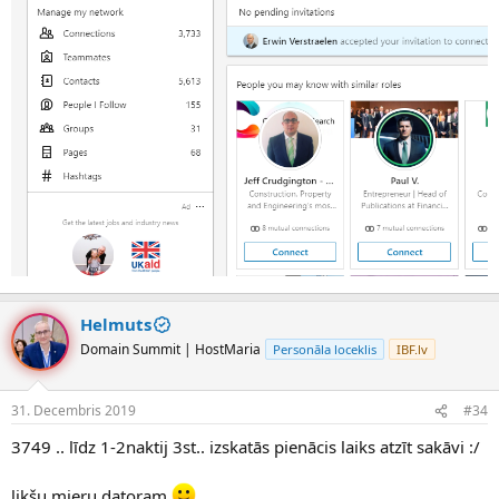
Helmuts
Domain Summit | HostMaria
Personāla loceklis
IBF.lv
31. Decembris 2019
#34
3749 .. līdz 1-2naktij 3st.. izskatās pienācis laiks atzīt sakāvi :/
likšu mieru datoram