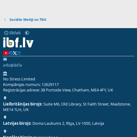
Sociālie Mediji un Tīkli
Sīkfaili
info@ibf.lv
No Stress Limited
Kompānijas numurs: 12629117
Reģistrācijas adrese: 38 Portside View, Chatham, ME4 4FY, UK
Lielbritānijas birojs:
Suite M6, Old Library, St Faith Street, Maidstone,
ME14 1LH, UK
Latvijas birojs:
Doma Laukums 2, Rīga, LV-1050, Latvija