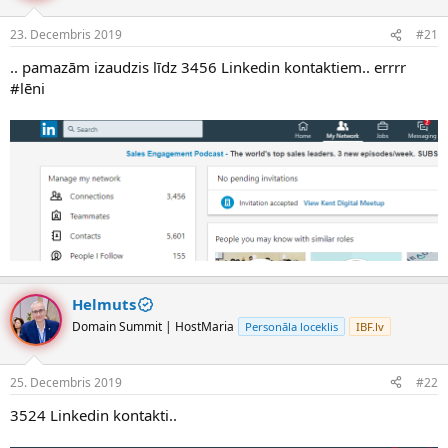
e
d
23. Decembris 2019
#21
n
a
a
t
.. pamazām izaudzis līdz 3456 Linkedin kontaktiem.. errrr
u
u
#lēni
z
m
s
s
ā
c
ē
j
s
Helmuts
Domain Summit | HostMaria
Personāla loceklis
IBF.lv
25. Decembris 2019
#22
3524 Linkedin kontakti..