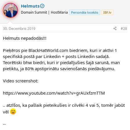
Helmuts
Domain Summit | HostMaria
Personāla loceklis
IBF.lv
30. Decembris 2019
#28
Helmuts nepadodās!!!
Pieķēros pie BlackHatWorld.com biedriem, kuri ir aktīvi 1
specifiskā postā par Linkedin + posts Linkedin sadaļā.
Teorētiski bhw biedri, kuri ir piedalījušies šajā sarunā, man
pietiktu, ja 80% apstiprinātu savienošanās piedāvājumu.
Video screenshot:
https://www.youtube.com/watch?v=grAUxfzmTTM
.. atzīšos, ka pašlaik pieteikušies ir cilvēki 4 vai 5, tomēr jabūt
vēl
--