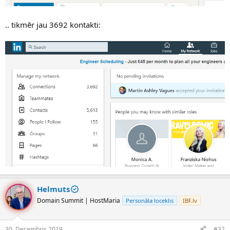
.. tikmēr jau 3692 kontakti:
Helmuts
Domain Summit | HostMaria
Personāla loceklis
IBF.lv
30. Decembris 2019
#32