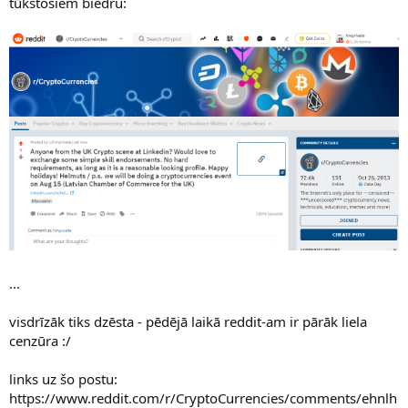
tūkstošiem biedru:
...
visdrīzāk tiks dzēsta - pēdējā laikā reddit-am ir pārāk liela
cenzūra :/
links uz šo postu:
https://www.reddit.com/r/CryptoCurrencies/comments/ehnlh