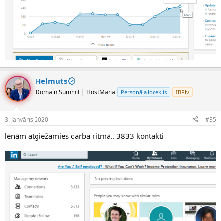
Helmuts
Domain Summit | HostMaria
Personāla loceklis
IBF.lv
3. Janvāris 2020
#35
lēnām atgiežamies darba ritmā.. 3833 kontakti