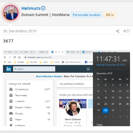
Helmuts
Domain Summit | HostMaria
Personāla loceklis
IBF.lv
30. Decembris 2019
#27
3677