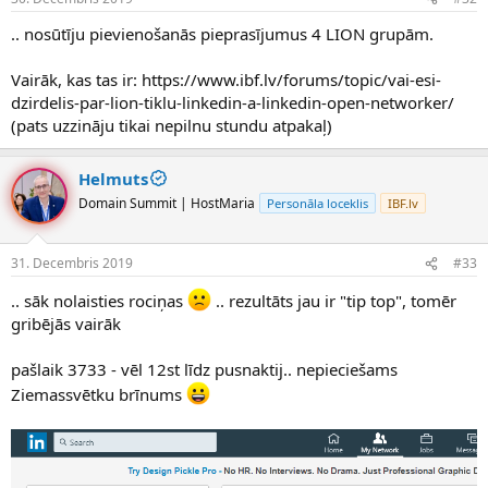
.. nosūtīju pievienošanās pieprasījumus 4 LION grupām.
Vairāk, kas tas ir: https://www.ibf.lv/forums/topic/vai-esi-
dzirdelis-par-lion-tiklu-linkedin-a-linkedin-open-networker/
(pats uzzināju tikai nepilnu stundu atpakaļ)
Helmuts
Domain Summit | HostMaria
Personāla loceklis
IBF.lv
31. Decembris 2019
#33
.. sāk nolaisties rociņas
.. rezultāts jau ir "tip top", tomēr
gribējās vairāk
pašlaik 3733 - vēl 12st līdz pusnaktij.. nepieciešams
Ziemassvētku brīnums