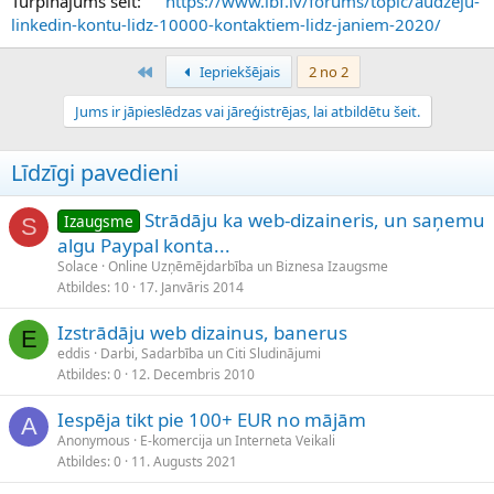
Turpinājums šeit:
https://www.ibf.lv/forums/topic/audzeju-
linkedin-kontu-lidz-10000-kontaktiem-lidz-janiem-2020/
Pirmais
Iepriekšējais
2 no 2
Jums ir jāpieslēdzas vai jāreģistrējas, lai atbildētu šeit.
Līdzīgi pavedieni
Strādāju ka web-dizaineris, un saņemu
Izaugsme
S
algu Paypal konta...
Solace
Online Uzņēmējdarbība un Biznesa Izaugsme
Atbildes
10
17. Janvāris 2014
Izstrādāju web dizainus, banerus
E
eddis
Darbi, Sadarbība un Citi Sludinājumi
Atbildes
0
12. Decembris 2010
Iespēja tikt pie 100+ EUR no mājām
A
Anonymous
E-komercija un Interneta Veikali
Atbildes
0
11. Augusts 2021