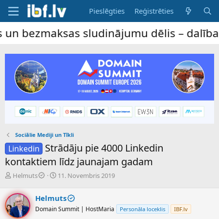
Pieslēgties
Reģistrēties
s sludinājumu dēlis – dalība ir bez maksa
Sociālie Mediji un Tīkli
Strādāju pie 4000 Linkedin
Linkedin
kontaktiem līdz jaunajam gadam
P
S
Helmuts
11. Novembris 2019
a
ā
v
k
Helmuts
e
u
Domain Summit | HostMaria
Personāla loceklis
IBF.lv
d
m
i
a