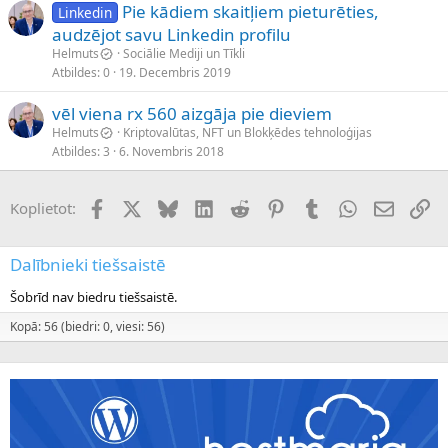
Pie kādiem skaitļiem pieturēties,
Linkedin
audzējot savu Linkedin profilu
Helmuts
Sociālie Mediji un Tīkli
Atbildes
0
19. Decembris 2019
vēl viena rx 560 aizgāja pie dieviem
Helmuts
Kriptovalūtas, NFT un Blokķēdes tehnoloģijas
Atbildes
3
6. Novembris 2018
Facebook
X (Twitter)
Bluesky
LinkedIn
Reddit
Pinterest
Tumblr
WhatsApp
E-pasts
Sai
Koplietot:
Dalībnieki tiešsaistē
Šobrīd nav biedru tiešsaistē.
Kopā: 56 (biedri: 0, viesi: 56)