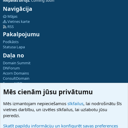
Nepālas birojs:
Coming Soon
Navigācija
Mājas
Vietnes karte
RSS
Pakalpojumu
Podkāsts
Statusa Lapa
Daļa no
Domain Summit
DNForum
Acorn Domains
ConsultDomain
ForumNDD
Domainforum.ro
Mēs cienām jūsu privātumu
27.be
NamesLot
Mēs izmantojam nepieciešamos
sīkfailus
, lai nodrošinātu šīs
Hostmaria
vietnes darbību, un izvēles sīkfailus, lai uzlabotu jūsu
Atbalsts
pieredzi.
Sazinieties ar mums
Palīdzība
Skatīt papildu informāciju un konfigurēt savas preferences