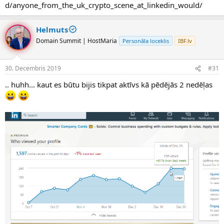
d/anyone_from_the_uk_crypto_scene_at_linkedin_would/
Helmuts
Domain Summit | HostMaria
Personāla loceklis
IBF.lv
30. Decembris 2019
#31
.. huhh... kaut es būtu bijis tikpat aktīvs kā pēdējās 2 nedēļas