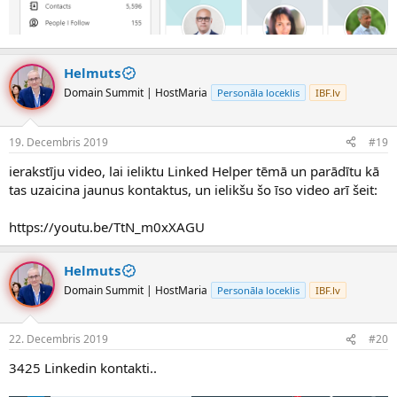
Helmuts
Domain Summit | HostMaria
Personāla loceklis
IBF.lv
19. Decembris 2019
#19
ierakstīju video, lai ieliktu Linked Helper tēmā un parādītu kā
tas uzaicina jaunus kontaktus, un ielikšu šo īso video arī šeit:
https://youtu.be/TtN_m0xXAGU
Helmuts
Domain Summit | HostMaria
Personāla loceklis
IBF.lv
22. Decembris 2019
#20
3425 Linkedin kontakti..