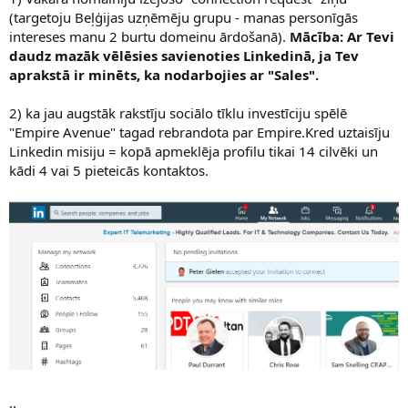
(targetoju Beļģijas uzņēmēju grupu - manas personīgās
intereses manu 2 burtu domeinu ārdošanā).
Mācība: Ar Tevi
daudz mazāk vēlēsies savienoties Linkedinā, ja Tev
aprakstā ir minēts, ka nodarbojies ar "Sales".
2) ka jau augstāk rakstīju sociālo tīklu investīciju spēlē
"Empire Avenue" tagad rebrandota par Empire.Kred uztaisīju
Linkedin misiju = kopā apmeklēja profilu tikai 14 cilvēki un
kādi 4 vai 5 pieteicās kontaktos.
..