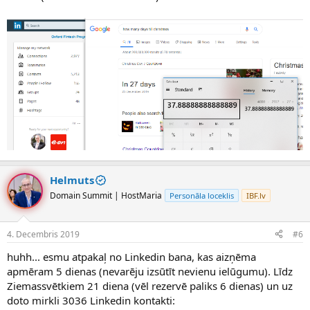
Helmuts
Domain Summit | HostMaria
Personāla loceklis
IBF.lv
4. Decembris 2019
#6
huhh... esmu atpakaļ no Linkedin bana, kas aizņēma
apmēram 5 dienas (nevarēju izsūtīt nevienu ielūgumu). Līdz
Ziemassvētkiem 21 diena (vēl rezervē paliks 6 dienas) un uz
doto mirkli 3036 Linkedin kontakti: