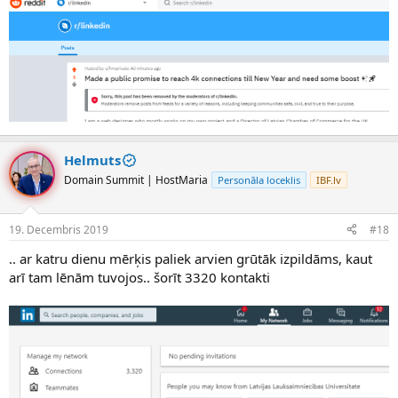
Helmuts
Domain Summit | HostMaria
Personāla loceklis
IBF.lv
19. Decembris 2019
#18
.. ar katru dienu mērķis paliek arvien grūtāk izpildāms, kaut
arī tam lēnām tuvojos.. šorīt 3320 kontakti