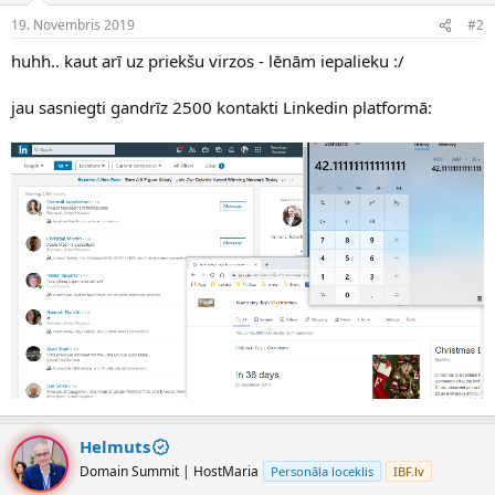
19. Novembris 2019
#2
huhh.. kaut arī uz priekšu virzos - lēnām iepalieku :/
jau sasniegti gandrīz 2500 kontakti Linkedin platformā:
Helmuts
Domain Summit | HostMaria
Personāla loceklis
IBF.lv