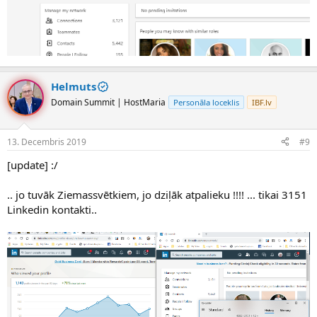
Helmuts
Domain Summit | HostMaria
Personāla loceklis
IBF.lv
13. Decembris 2019
#9
[update] :/
.. jo tuvāk Ziemassvētkiem, jo dziļāk atpalieku !!!! ... tikai 3151
Linkedin kontakti..