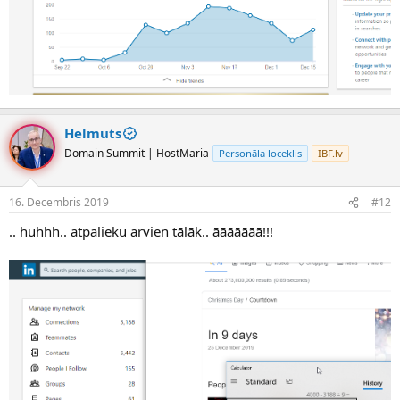
Helmuts
Domain Summit | HostMaria
Personāla loceklis
IBF.lv
16. Decembris 2019
#12
.. huhhh.. atpalieku arvien tālāk.. āāāāāāā!!!