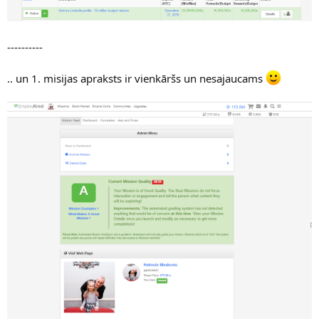
----------
.. un 1. misijas apraksts ir vienkāršs un nesajaucams