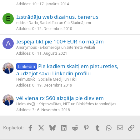
Atbildes
10
17. Janvāris 2014
Izstrādāju web dizainus, banerus
E
eddis
Darbi, Sadarbība un Citi Sludinājumi
Atbildes
0
12. Decembris 2010
Iespēja tikt pie 100+ EUR no mājām
A
Anonymous
E-komercija un Interneta Veikali
Atbildes
0
11. Augusts 2021
Pie kādiem skaitļiem pieturēties,
Linkedin
audzējot savu Linkedin profilu
Helmuts
Sociālie Mediji un Tīkli
Atbildes
0
19. Decembris 2019
vēl viena rx 560 aizgāja pie dieviem
Helmuts
Kriptovalūtas, NFT un Blokķēdes tehnoloģijas
Atbildes
3
6. Novembris 2018
Facebook
X (Twitter)
Bluesky
LinkedIn
Reddit
Pinterest
Tumblr
WhatsApp
E-pasts
Sai
Koplietot: