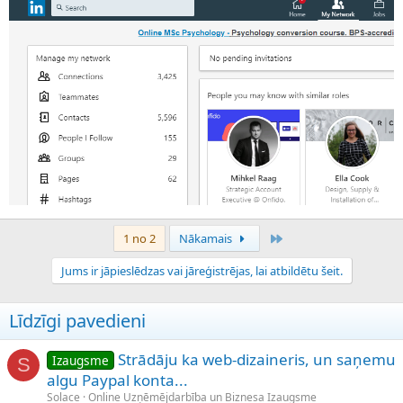
Pēdējais
1 no 2
Nākamais
Jums ir jāpieslēdzas vai jāreģistrējas, lai atbildētu šeit.
Līdzīgi pavedieni
Strādāju ka web-dizaineris, un saņemu
Izaugsme
S
algu Paypal konta...
Solace
Online Uzņēmējdarbība un Biznesa Izaugsme