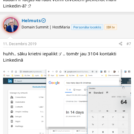
Linkedin-ā? :?
Helmuts
Domain Summit | HostMaria
Personāla loceklis
IBF.lv
11. Decembris 2019
#7
huhh.. sāku krietni iepalikt :/ .. tomēr jau 3104 kontakti
Linkedinā