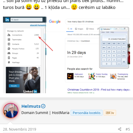
.. soli pa solim eju uz priekšu un plāns tiek pildīts.. huhhh...
turos burā
.. 1 kļūda un...
cerēsim uz labāko
Helmuts
Domain Summit | HostMaria
Personāla loceklis
IBF.lv
28. Novembris 2019
#5