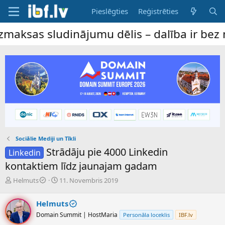
Pieslēgties
Reģistrēties
jumu dēlis – dalība ir bez maksas ar pilnu
Sociālie Mediji un Tīkli
Strādāju pie 4000 Linkedin
Linkedin
kontaktiem līdz jaunajam gadam
P
S
Helmuts
11. Novembris 2019
a
ā
v
k
Helmuts
e
u
Domain Summit | HostMaria
Personāla loceklis
IBF.lv
d
m
i
a