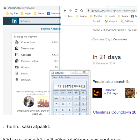
.. huhh.. sāku atpalikt..
kādam ir idejas kā radīt vēlmi cilvēkiem pievienot mani