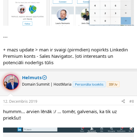
---
+ mazs update > man ir svaigi (pirmdien) nopirkts Linkedin
Premium konts - Sales Navigator.. ļoti interesants un
potenciāli noderīgs tūlis
Helmuts
Domain Summit | HostMaria
Personāla loceklis
IBF.lv
12. Decembris 2019
#8
hummm... arvien lēnāk :/ ... tomēr, galvenais, ka tik uz
priekšu!!