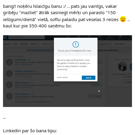
bang!! noķēru īslaicīgu banu :/ .. pats jau vainīgs, vakar
gribēju "mazliet" ātrāk sasniegt mērķi un parasto "150
ielūgumi/dienā" vietā, softu palaidu pat veselas 3 reizes
..
kaut kur pie 350-400 saņēmu šo:
--
Linkedin par šo bana tipu: