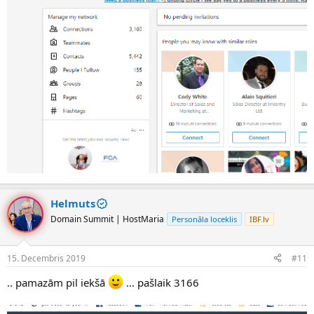
Helmuts
Domain Summit | HostMaria
Personāla loceklis
IBF.lv
15. Decembris 2019
#11
.. pamazām pil iekšā
... pašlaik 3166