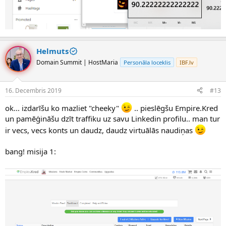
Helmuts
Domain Summit | HostMaria
Personāla loceklis
IBF.lv
16. Decembris 2019
#13
ok... izdarīšu ko mazliet "cheeky"
.. pieslēgšu Empire.Kred
un pamēģināšu dzīt traffiku uz savu Linkedin profilu.. man tur
ir vecs, vecs konts un daudz, daudz virtuālās naudiņas
bang! misija 1: