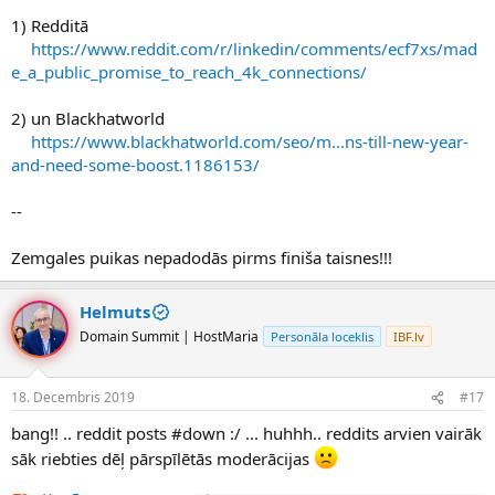
1) Redditā
https://www.reddit.com/r/linkedin/comments/ecf7xs/mad
e_a_public_promise_to_reach_4k_connections/
2) un Blackhatworld
https://www.blackhatworld.com/seo/m...ns-till-new-year-
and-need-some-boost.1186153/
--
Zemgales puikas nepadodās pirms finiša taisnes!!!
Helmuts
Domain Summit | HostMaria
Personāla loceklis
IBF.lv
18. Decembris 2019
#17
bang!! .. reddit posts #down :/ ... huhhh.. reddits arvien vairāk
sāk riebties dēļ pārspīlētās moderācijas