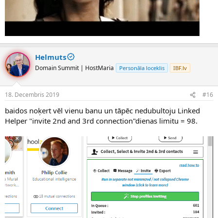
Helmuts
Domain Summit | HostMaria
Personāla loceklis
IBF.lv
18. Decembris 2019
#16
baidos noķert vēl vienu banu un tāpēc nedubultoju Linked
Helper "invite 2nd and 3rd connection"dienas limitu = 98.