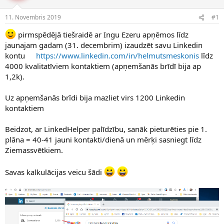
e
d
11. Novembris 2019
#1
n
a
a
t
pirmspēdējā tiešraidē ar Ingu Ezeru apņēmos līdz
u
u
jaunajam gadam (31. decembrim) izaudzēt savu Linkedin
z
m
s
s
kontu
https://www.linkedin.com/in/helmutsmeskonis
līdz
ā
4000 kvalitatīviem kontaktiem (apņemšanās brīdī bija ap
c
1,2k).
ē
j
Uz apņemšanās brīdi bija mazliet virs 1200 Linkedin
s
kontaktiem
Beidzot, ar LinkedHelper palīdzību, sanāk pieturēties pie 1.
plāna = 40-41 jauni kontakti/dienā un mērķi sasniegt līdz
Ziemassvētkiem.
Savas kalkulācijas veicu šādi