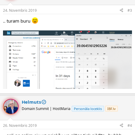
24. Novembris 2019
#3
.. turam buru
Helmuts
Domain Summit | HostMaria
Personāla loceklis
IBF.lv
26. Novembris 2019
#4