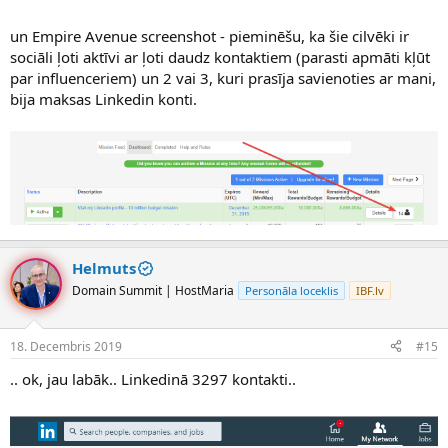
un Empire Avenue screenshot - pieminēšu, ka šie cilvēki ir
sociāli ļoti aktīvi ar ļoti daudz kontaktiem (parasti apmāti kļūt
par influenceriem) un 2 vai 3, kuri prasīja savienoties ar mani,
bija maksas Linkedin konti.
Helmuts
Domain Summit | HostMaria
Personāla loceklis
IBF.lv
18. Decembris 2019
#15
.. ok, jau labāk.. Linkedinā 3297 kontakti..