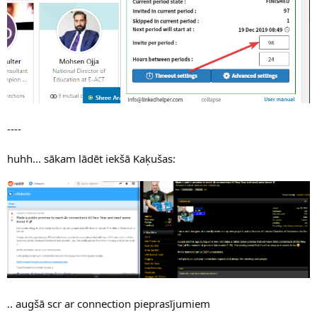
----
huhh... sākam lādēt iekšā Kaķušas:
.. augšā scr ar connection pieprasījumiem