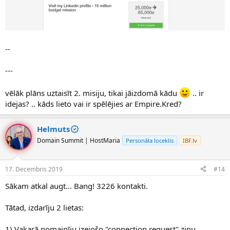
--
---
vēlāk plāns uztaisīt 2. misiju, tikai jāizdomā kādu
.. ir
idejas? .. kāds lieto vai ir spēlējies ar Empire.Kred?
Helmuts
Domain Summit | HostMaria
Personāla loceklis
IBF.lv
17. Decembris 2019
#14
Sākam atkal augt... Bang! 3226 kontakti.
Tātad, izdarīju 2 lietas:
1) Vakarā nomainīju izejošo "connection request" ziņu