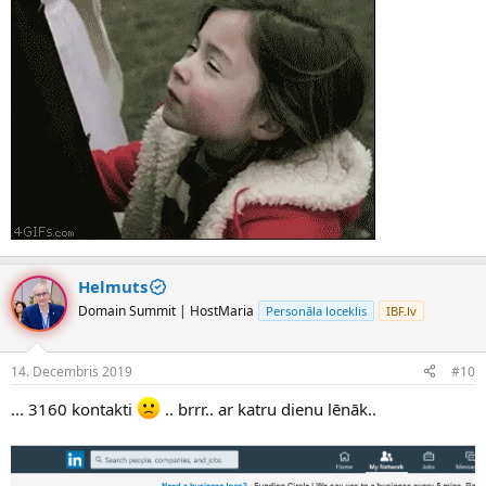
Helmuts
Domain Summit | HostMaria
Personāla loceklis
IBF.lv
14. Decembris 2019
#10
... 3160 kontakti
.. brrr.. ar katru dienu lēnāk..