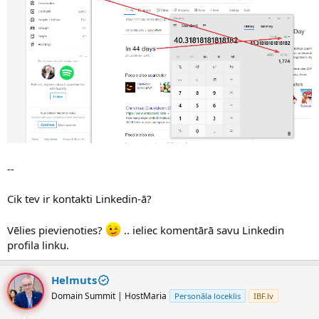
--
Cik tev ir kontakti Linkedin-ā?
Vēlies pievienoties?
.. ieliec komentārā savu Linkedin
profila linku.
Helmuts
Domain Summit | HostMaria
Personāla loceklis
IBF.lv