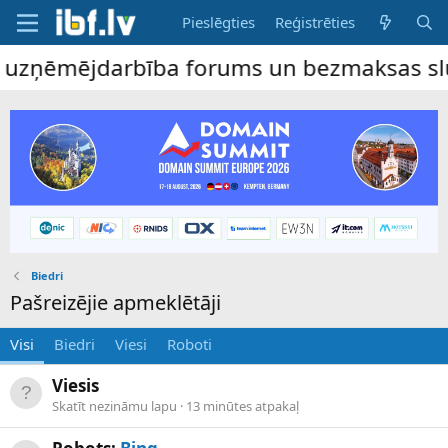
Pieslēgties
Reģistrēties
e uzņēmējdarbība forums un bezmaksas slud
Biedri
Pašreizējie apmeklētāji
Visi
Biedri
Viesi
Roboti
Viesis
Skatīt nezināmu lapu
13 minūtes atpakaļ