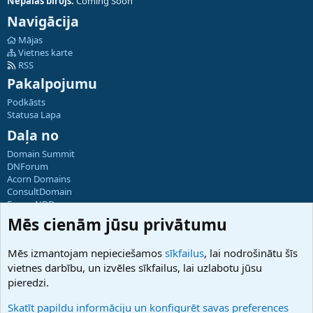
Nepālas birojs:
Coming Soon
Navigācija
Mājas
Vietnes karte
RSS
Pakalpojumu
Podkāsts
Statusa Lapa
Daļa no
Domain Summit
DNForum
Acorn Domains
ConsultDomain
ForumNDD
Domainforum.ro
Mēs cienām jūsu privātumu
27.be
NamesLot
Mēs izmantojam nepieciešamos
sīkfailus
, lai nodrošinātu šīs
Hostmaria
vietnes darbību, un izvēles sīkfailus, lai uzlabotu jūsu
Atbalsts
pieredzi.
Sazinieties ar mums
Palīdzība
Skatīt papildu informāciju un konfigurēt savas preferences