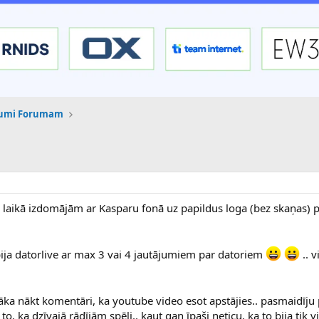
kumi Forumam
laikā izdomājām ar Kasparu fonā uz papildus loga (bez skaņas) p
is bija datorlive ar max 3 vai 4 jautājumiem par datoriem
.. v
ka nākt komentāri, ka youtube video esot apstājies.. pasmaidīju 
o, ka dzīvajā rādījām spēli.. kaut gan īpaši neticu, ka to bija tik vi