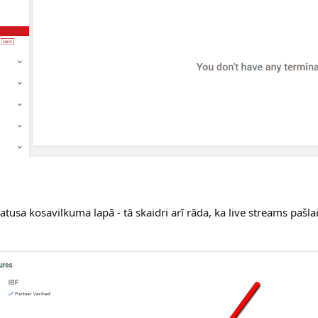
atusa kosavilkuma lapā - tā skaidri arī rāda, ka live streams pašla