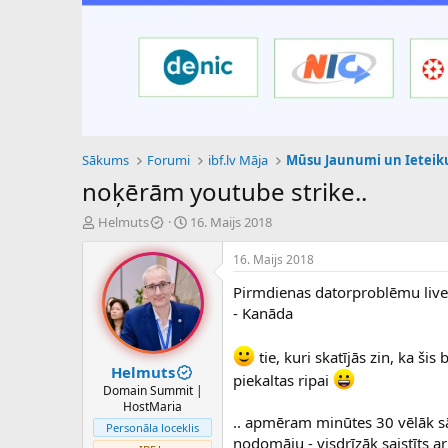
Sākums
Forumi
ibf.lv Māja
Mūsu Jaunumi un Ietei
noķērām youtube strike..
P
S
Helmuts
16. Maijs 2018
a
ā
v
k
16. Maijs 2018
e
u
Pirmdienas datorproblēmu live 
d
m
i
a
- Kanāda
e
d
n
a
tie, kuri skatījās zin, ka š
a
t
Helmuts
piekaltas ripai
u
u
Domain Summit |
z
m
HostMaria
s
s
.. apmēram minūtes 30 vēlāk sā
Personāla loceklis
ā
nodomāju - visdrīzāk saistīts ar t