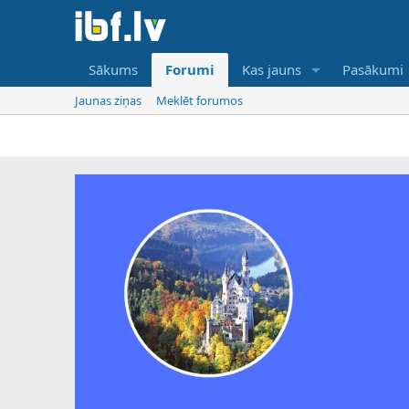
Sākums
Forumi
Kas jauns
Pasākumi
Jaunas ziņas
Meklēt forumos
IBF ir tika