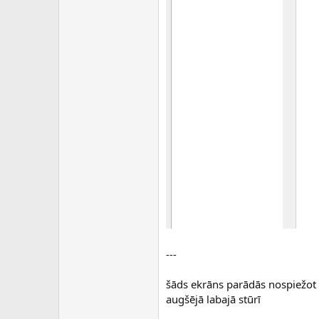
---
šāds ekrāns parādās nospiežot k
augšējā labajā stūrī