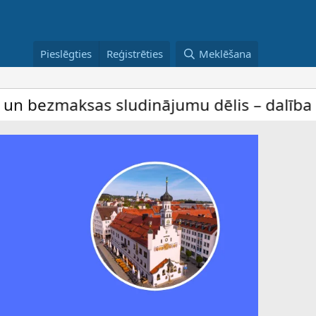
Pieslēgties
Reģistrēties
Meklēšana
as sludinājumu dēlis – dalība ir bez maks