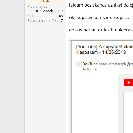
IBF.lv
c
laidām bez skaņas uz tikai daļēj
Pievienojies
ē
18. Oktobris 2017
j
Ziņas
146
ok, kopsavilkums ir sekojošs:
s
Reakciju rezultāts
7
epasts par autortiesību piepra