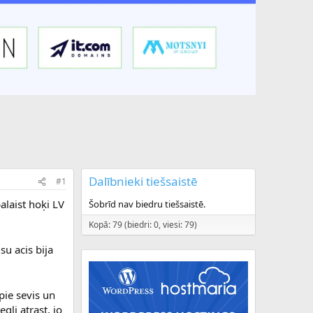
Dalībnieki tiešsaistē
#1
alaist hoķi LV
Šobrīd nav biedru tiešsaistē.
Kopā: 79 (biedri: 0, viesi: 79)
isu acis bija
pie sevis un
egli atrast, jo