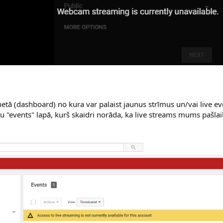
netā (dashboard) no kura var palaist jaunus strīmus un/vai live ev
u "events" lapā, kurš skaidri norāda, ka live streams mums pašla